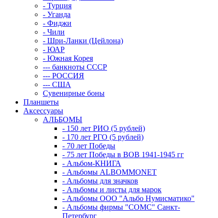
- Турция
- Уганда
- Фиджи
- Чили
- Шри-Ланки (Цейлона)
- ЮАР
- Южная Корея
--- банкноты СССР
--- РОССИЯ
--- США
Сувенирные боны
Планшеты
Аксессуары
АЛЬБОМЫ
- 150 лет РИО (5 рублей)
- 170 лет РГО (5 рублей)
- 70 лет Победы
- 75 лет Победы в ВОВ 1941-1945 гг
- Альбом-КНИГА
- Альбомы ALBOMMONET
- Альбомы для значков
- Альбомы и листы для марок
- Альбомы ООО "Альбо Нумисматико"
- Альбомы фирмы "СОМС" Санкт-
Петербург