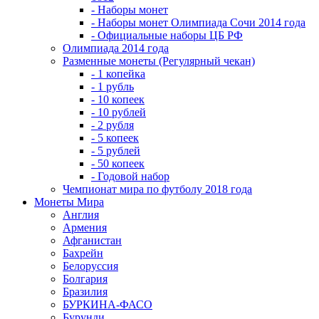
- Наборы монет
- Наборы монет Олимпиада Сочи 2014 года
- Официальные наборы ЦБ РФ
Олимпиада 2014 года
Разменные монеты (Регулярный чекан)
- 1 копейка
- 1 рубль
- 10 копеек
- 10 рублей
- 2 рубля
- 5 копеек
- 5 рублей
- 50 копеек
- Годовой набор
Чемпионат мира по футболу 2018 года
Монеты Мира
Англия
Армения
Афганистан
Бахрейн
Белоруссия
Болгария
Бразилия
БУРКИНА-ФАСО
Бурунди