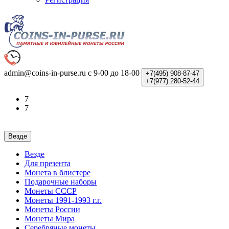
admin@coins-in-purse.ru
с 9-00 до 18-00
+7(495)
908-87-47
+7(977)
280-52-44
7
7
Везде
Везде
Для презента
Монета в блистере
Подарочные наборы
Монеты СССР
Монеты 1991-1993 г.г.
Монеты России
Монеты Мира
Серебряные монеты