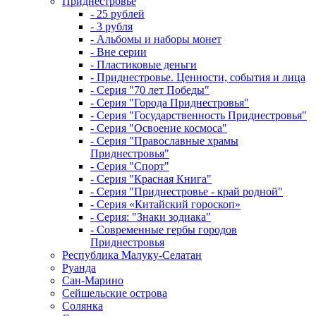
Приднестровье
- 25 рублей
- 3 рубля
- Альбомы и наборы монет
- Вне серии
- Пластиковые деньги
- Приднестровье. Ценности, события и лица
- Серия "70 лет Победы"
- Серия "Города Приднестровья"
- Серия "Государственность Приднестровья"
- Серия "Освоение космоса"
- Серия "Православные храмы
Приднестровья"
- Серия "Спорт"
- Серия "Красная Книга"
- Серия "Приднестровье - край родной"
- Серия «Китайский гороскоп»
- Серия: "Знаки зодиака"
- Современные гербы городов
Приднестровья
Республика Малуку-Селатан
Руанда
Сан-Марино
Сейшельские острова
Солянка