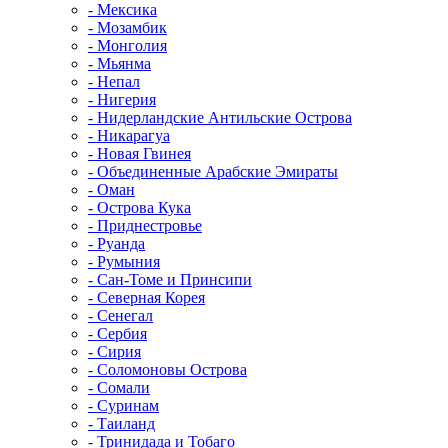
- Мексика
- Мозамбик
- Монголия
- Мьянма
- Непал
- Нигерия
- Нидерландские Антильские Острова
- Никарагуа
- Новая Гвинея
- Объединенные Арабские Эмираты
- Оман
- Острова Кука
- Приднестровье
- Руанда
- Румыния
- Сан-Томе и Принсипи
- Северная Корея
- Сенегал
- Сербия
- Сирия
- Соломоновы Острова
- Сомали
- Суринам
- Таиланд
- Тринидада и Тобаго