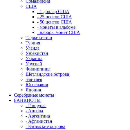
Сомалиленд
США
- 1 доллар США
- 25 центов США
- 50 центов США
- монеты в альбоме
- наборы монет США
Таджикистан
Турция
Уганда
Узбекистан
Украина
Уругвай
Филиппины
Шетландские острова
Эритрея
Югославия
Япония
Серебряные монеты
БАНКНОТЫ
- Гондурас
- Ангола
- Аргентина
- Афганистан
- Багамские острова