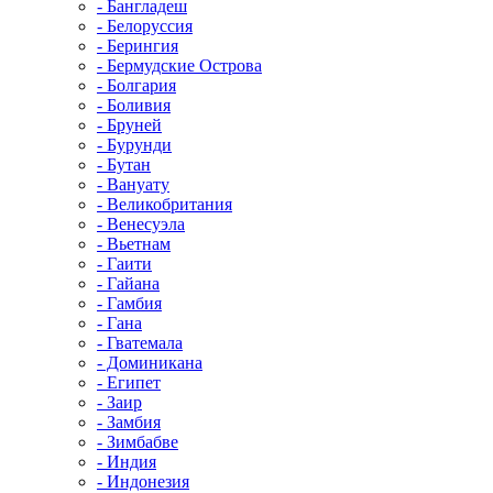
- Бангладеш
- Белоруссия
- Берингия
- Бермудские Острова
- Болгария
- Боливия
- Бруней
- Бурунди
- Бутан
- Вануату
- Великобритания
- Венесуэла
- Вьетнам
- Гаити
- Гайана
- Гамбия
- Гана
- Гватемала
- Доминикана
- Египет
- Заир
- Замбия
- Зимбабве
- Индия
- Индонезия