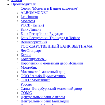
Производители
Серия "Монеты в Вашем кошельке"
ALBOMMONET
Leuchtturm
Monetoss
PCCB (Китай)
Банк Ливана
Банк Республики Бурунди
Банк Республики Тринидад и Тобаго
Великобритания
ГОСУДАРСТВЕННЫЙ БАНК ВЬЕТНАМА
ДетСтандарт
Китай
КоллекционерЪ
Королевский монетный двор Испании
Мозамбик
Московский монетный двор
ООО "Альбо Нумисматико"
ООО "Монеткин"
Россия
Санкт-Петербургский монетный двор
СОМС
Центральный банк Анголы
Центральный банк Бангладеш