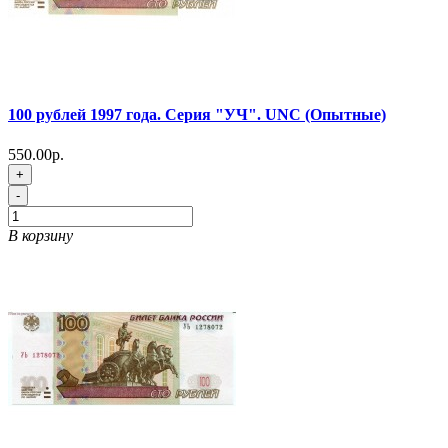
100 рублей 1997 года. Серия "УЧ". UNC (Опытные)
550.00р.
+
-
В корзину