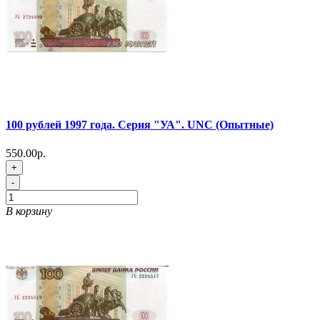
100 рублей 1997 года. Серия "УА". UNC (Опытные)
550.00р.
+
-
В корзину