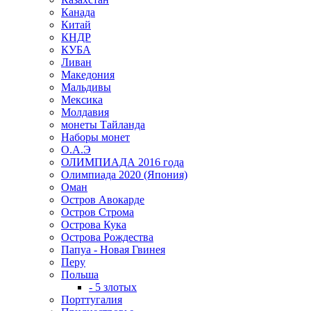
Канада
Китай
КНДР
КУБА
Ливан
Македония
Мальдивы
Мексика
Молдавия
монеты Тайланда
Наборы монет
О.А.Э
ОЛИМПИАДА 2016 года
Олимпиада 2020 (Япония)
Оман
Остров Авокарде
Остров Строма
Острова Кука
Острова Рождества
Папуа - Новая Гвинея
Перу
Польша
- 5 злотых
Порттугалия