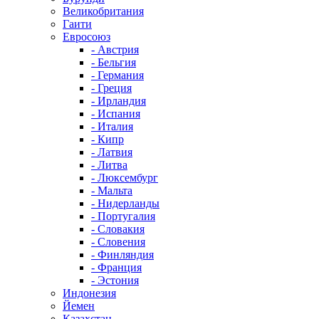
Великобритания
Гаити
Евросоюз
- Австрия
- Бельгия
- Германия
- Греция
- Ирландия
- Испания
- Италия
- Кипр
- Латвия
- Литва
- Люксембург
- Мальта
- Нидерланды
- Португалия
- Словакия
- Словения
- Финляндия
- Франция
- Эстония
Индонезия
Йемен
Казахстан