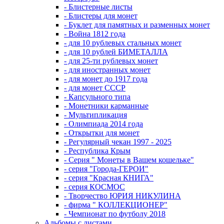
- Блистерные листы
- Блистеры для монет
- Буклет для памятных и разменных монет
- Война 1812 года
- для 10 рублевых стальных монет
- для 10 рублей БИМЕТАЛЛА
- для 25-ти рублевых монет
- для иностранных монет
- для монет до 1917 года
- для монет СССР
- Капсульного типа
- Монетники карманные
- Мультипликация
- Олимпиада 2014 года
- Открытки для монет
- Регулярный чекан 1997 - 2025
- Республика Крым
- Серия " Монеты в Вашем кошельке"
- серия "Города-ГЕРОИ"
- серия "Красная КНИГА"
- серия КОСМОС
- Творчество ЮРИЯ НИКУЛИНА
- фирма " КОЛЛЕКЦИОНЕР"
- Чемпионат по футболу 2018
Альбомы с листами