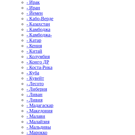
- Ирак
- Иран
- Йемен
- Кабо-Верде
- Казахстан
- Камбоджа
- Камбоджа-
- Катар
- Кения
- Китай
- Колумбия
- Конго ДР
- Коста-Рика
- Куба
- Кувейт
- Лесото
- Либерия
- Ливан
- Ливия
- Мадагаскар
- Македония
- Малави
- Малайзия
- Мальдивы
- Марокко