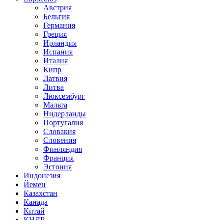
Австрия
Бельгия
Германия
Греция
Ирландия
Испания
Италия
Кипр
Латвия
Литва
Люксембург
Мальта
Нидерланды
Португалия
Словакия
Словения
Финляндия
Франция
Эстония
Индонезия
Йемен
Казахстан
Канада
Китай
КНДР