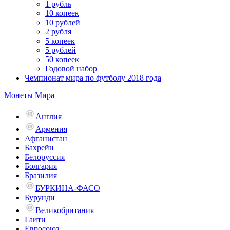
1 рубль
10 копеек
10 рублей
2 рубля
5 копеек
5 рублей
50 копеек
Годовой набор
Чемпионат мира по футболу 2018 года
Монеты Мира
Англия
Армения
Афганистан
Бахрейн
Белоруссия
Болгария
Бразилия
БУРКИНА-ФАСО
Бурунди
Великобритания
Гаити
Евросоюз