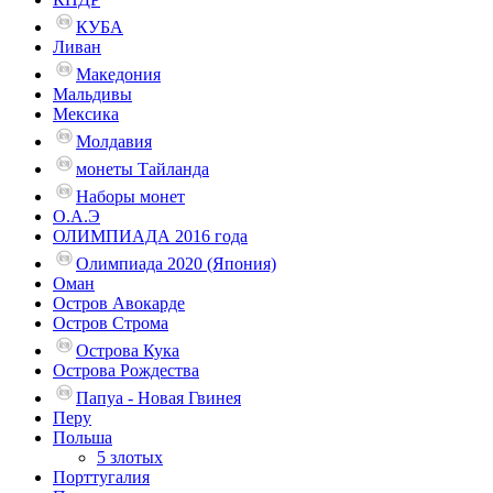
КУБА
Ливан
Македония
Мальдивы
Мексика
Молдавия
монеты Тайланда
Наборы монет
О.А.Э
ОЛИМПИАДА 2016 года
Олимпиада 2020 (Япония)
Оман
Остров Авокарде
Остров Строма
Острова Кука
Острова Рождества
Папуа - Новая Гвинея
Перу
Польша
5 злотых
Порттугалия