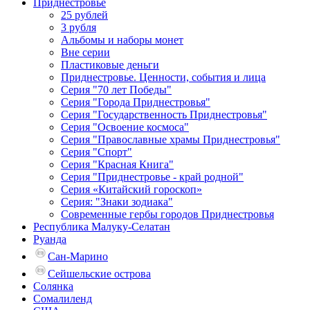
Приднестровье
25 рублей
3 рубля
Альбомы и наборы монет
Вне серии
Пластиковые деньги
Приднестровье. Ценности, события и лица
Серия "70 лет Победы"
Серия "Города Приднестровья"
Серия "Государственность Приднестровья"
Серия "Освоение космоса"
Серия "Православные храмы Приднестровья"
Серия "Спорт"
Серия "Красная Книга"
Серия "Приднестровье - край родной"
Серия «Китайский гороскоп»
Серия: "Знаки зодиака"
Современные гербы городов Приднестровья
Республика Малуку-Селатан
Руанда
Сан-Марино
Сейшельские острова
Солянка
Сомалиленд