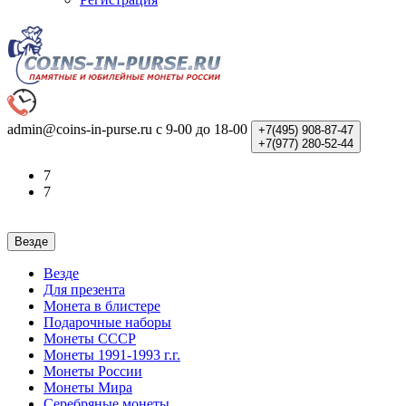
admin@coins-in-purse.ru
с 9-00 до 18-00
+7(495)
908-87-47
+7(977)
280-52-44
7
7
Везде
Везде
Для презента
Монета в блистере
Подарочные наборы
Монеты СССР
Монеты 1991-1993 г.г.
Монеты России
Монеты Мира
Серебряные монеты