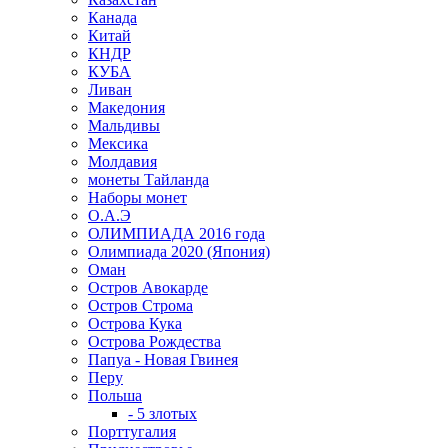
Канада
Китай
КНДР
КУБА
Ливан
Македония
Мальдивы
Мексика
Молдавия
монеты Тайланда
Наборы монет
О.А.Э
ОЛИМПИАДА 2016 года
Олимпиада 2020 (Япония)
Оман
Остров Авокарде
Остров Строма
Острова Кука
Острова Рождества
Папуа - Новая Гвинея
Перу
Польша
- 5 злотых
Порттугалия