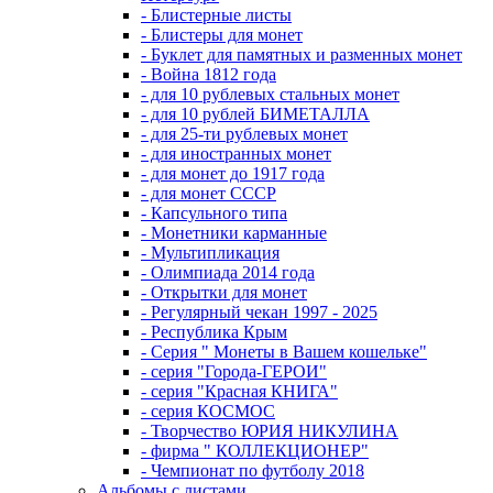
- Блистерные листы
- Блистеры для монет
- Буклет для памятных и разменных монет
- Война 1812 года
- для 10 рублевых стальных монет
- для 10 рублей БИМЕТАЛЛА
- для 25-ти рублевых монет
- для иностранных монет
- для монет до 1917 года
- для монет СССР
- Капсульного типа
- Монетники карманные
- Мультипликация
- Олимпиада 2014 года
- Открытки для монет
- Регулярный чекан 1997 - 2025
- Республика Крым
- Серия " Монеты в Вашем кошельке"
- серия "Города-ГЕРОИ"
- серия "Красная КНИГА"
- серия КОСМОС
- Творчество ЮРИЯ НИКУЛИНА
- фирма " КОЛЛЕКЦИОНЕР"
- Чемпионат по футболу 2018
Альбомы с листами