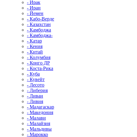
- Ирак
- Иран
- Йемен
- Кабо-Верде
- Казахстан
- Камбоджа
- Камбоджа-
- Катар
- Кения
- Китай
- Колумбия
- Конго ДР
- Коста-Рика
- Куба
- Кувейт
- Лесото
- Либерия
- Ливан
- Ливия
- Мадагаскар
- Македония
- Малави
- Малайзия
- Мальдивы
- Марокко