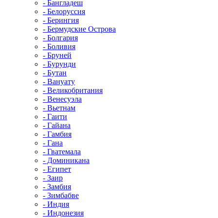
- Бангладеш
- Белоруссия
- Берингия
- Бермудские Острова
- Болгария
- Боливия
- Бруней
- Бурунди
- Бутан
- Вануату
- Великобритания
- Венесуэла
- Вьетнам
- Гаити
- Гайана
- Гамбия
- Гана
- Гватемала
- Доминикана
- Египет
- Заир
- Замбия
- Зимбабве
- Индия
- Индонезия