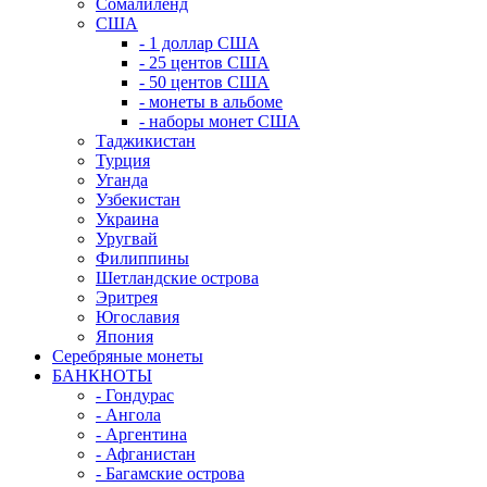
Сомалиленд
США
- 1 доллар США
- 25 центов США
- 50 центов США
- монеты в альбоме
- наборы монет США
Таджикистан
Турция
Уганда
Узбекистан
Украина
Уругвай
Филиппины
Шетландские острова
Эритрея
Югославия
Япония
Серебряные монеты
БАНКНОТЫ
- Гондурас
- Ангола
- Аргентина
- Афганистан
- Багамские острова