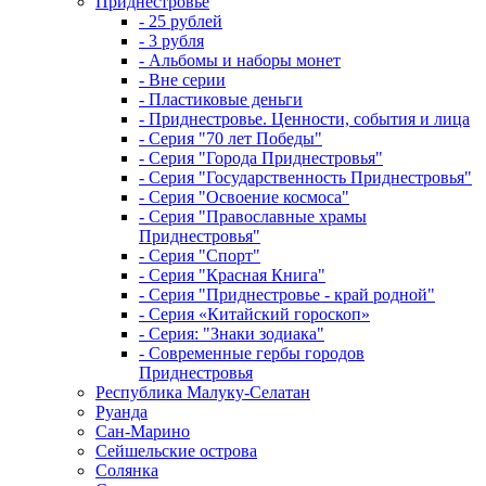
Приднестровье
- 25 рублей
- 3 рубля
- Альбомы и наборы монет
- Вне серии
- Пластиковые деньги
- Приднестровье. Ценности, события и лица
- Серия "70 лет Победы"
- Серия "Города Приднестровья"
- Серия "Государственность Приднестровья"
- Серия "Освоение космоса"
- Серия "Православные храмы
Приднестровья"
- Серия "Спорт"
- Серия "Красная Книга"
- Серия "Приднестровье - край родной"
- Серия «Китайский гороскоп»
- Серия: "Знаки зодиака"
- Современные гербы городов
Приднестровья
Республика Малуку-Селатан
Руанда
Сан-Марино
Сейшельские острова
Солянка