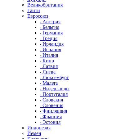
Великобритания
Гаити
Евросоюз
- Австрия
- Бельгия
- Германия
- Греция
- Ирландия
- Испания
- Италия
- Кипр
- Латвия
- Литва
- Люксембург
- Мальта
- Нидерланды
- Португалия
- Словакия
- Словения
- Финляндия
- Франция
- Эстония
Индонезия
Йемен
Казахстан