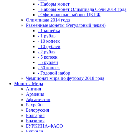
- Наборы монет
- Наборы монет Олимпиада Сочи 2014 года
- Официальные наборы ЦБ РФ
Олимпиада 2014 года
Разменные монеты (Регулярный чекан)
- 1 копейка
- 1 рубль
- 10 копеек
- 10 рублей
- 2 рубля
- 5 копеек
- 5 рублей
- 50 копеек
- Годовой набор
Чемпионат мира по футболу 2018 года
Монеты Мира
Англия
Армения
Афганистан
Бахрейн
Белоруссия
Болгария
Бразилия
БУРКИНА-ФАСО
Бурунди