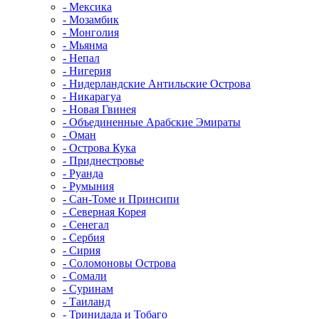
- Мексика
- Мозамбик
- Монголия
- Мьянма
- Непал
- Нигерия
- Нидерландские Антильские Острова
- Никарагуа
- Новая Гвинея
- Объединенные Арабские Эмираты
- Оман
- Острова Кука
- Приднестровье
- Руанда
- Румыния
- Сан-Томе и Принсипи
- Северная Корея
- Сенегал
- Сербия
- Сирия
- Соломоновы Острова
- Сомали
- Суринам
- Таиланд
- Тринидада и Тобаго