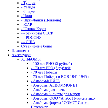
- Турция
- Уганда
- Фиджи
- Чили
- Шри-Ланки (Цейлона)
- ЮАР
- Южная Корея
--- банкноты СССР
--- РОССИЯ
--- США
Сувенирные боны
Планшеты
Аксессуары
АЛЬБОМЫ
- 150 лет РИО (5 рублей)
- 170 лет РГО (5 рублей)
- 70 лет Победы
- 75 лет Победы в ВОВ 1941-1945 гг
- Альбом-КНИГА
- Альбомы ALBOMMONET
- Альбомы для значков
- Альбомы и листы для марок
- Альбомы ООО "Альбо Нумисматико"
- Альбомы фирмы "СОМС" Санкт-
Петербург