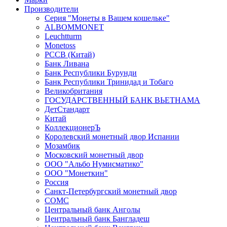
Производители
Серия "Монеты в Вашем кошельке"
ALBOMMONET
Leuchtturm
Monetoss
PCCB (Китай)
Банк Ливана
Банк Республики Бурунди
Банк Республики Тринидад и Тобаго
Великобритания
ГОСУДАРСТВЕННЫЙ БАНК ВЬЕТНАМА
ДетСтандарт
Китай
КоллекционерЪ
Королевский монетный двор Испании
Мозамбик
Московский монетный двор
ООО "Альбо Нумисматико"
ООО "Монеткин"
Россия
Санкт-Петербургский монетный двор
СОМС
Центральный банк Анголы
Центральный банк Бангладеш