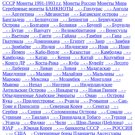
СССР
Монеты 1991-1993 г.г.
Монеты России
Монеты Мира
Серебряные монеты
БАНКНОТЫ
- - Гондурас
- - Ангола
- - Аргентина
- - Афганистан
- - Багамские острова
- -
Бангладеш
- - Белоруссия
- - Берингия
- - Бермудские
Острова
- - Болгария
- - Боливия
- - Бруней
- - Бурунди
- - Бутан
- - Вануату
- - Великобритания
- - Венесуэла
- - Вьетнам
- - Гаити
- - Гайана
- - Гамбия
- - Гана
- -
Гватемала
- - Доминикана
- - Египет
- - Заир
- - Замбия
- - Зимбабве
- - Индия
- - Индонезия
- - Ирак
- - Иран
- - Йемен
- - Кабо-Верде
- - Казахстан
- - Камбоджа
- -
Камбоджа-
- - Катар
- - Кения
- - Китай
- - Колумбия
-
- Конго ДР
- - Коста-Рика
- - Куба
- - Кувейт
- - Лесото
- - Либерия
- - Ливан
- - Ливия
- - Мадагаскар
- -
Македония
- - Малави
- - Малайзия
- - Мальдивы
- -
Марокко
- - Мексика
- - Мозамбик
- - Монголия
- -
Мьянма
- - Непал
- - Нигерия
- - Нидерландские
Антильские Острова
- - Никарагуа
- - Новая Гвинея
- -
Объединенные Арабские Эмираты
- - Оман
- - Острова
Кука
- - Приднестровье
- - Руанда
- - Румыния
- - Сан-
Томе и Принсипи
- - Северная Корея
- - Сенегал
- -
Сербия
- - Сирия
- - Соломоновы Острова
- - Сомали
- -
Суринам
- - Таиланд
- - Тринидада и Тобаго
- - Турция
-
- Уганда
- - Фиджи
- - Чили
- - Шри-Ланки (Цейлона)
- -
ЮАР
- - Южная Корея
- --- банкноты СССР
- --- РОССИЯ
- --- США
- Сувенирные боны
Планшеты
Аксессуары