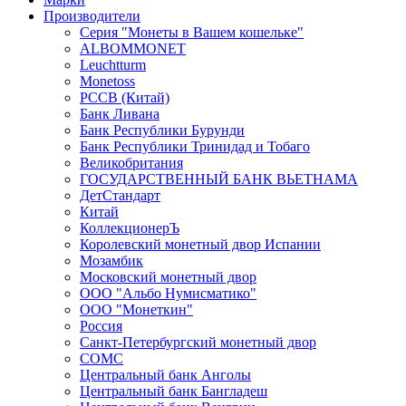
Производители
Серия "Монеты в Вашем кошельке"
ALBOMMONET
Leuchtturm
Monetoss
PCCB (Китай)
Банк Ливана
Банк Республики Бурунди
Банк Республики Тринидад и Тобаго
Великобритания
ГОСУДАРСТВЕННЫЙ БАНК ВЬЕТНАМА
ДетСтандарт
Китай
КоллекционерЪ
Королевский монетный двор Испании
Мозамбик
Московский монетный двор
ООО "Альбо Нумисматико"
ООО "Монеткин"
Россия
Санкт-Петербургский монетный двор
СОМС
Центральный банк Анголы
Центральный банк Бангладеш