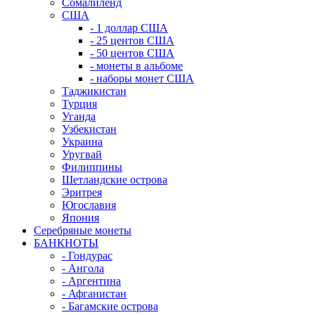
Сомалиленд
США
- 1 доллар США
- 25 центов США
- 50 центов США
- монеты в альбоме
- наборы монет США
Таджикистан
Турция
Уганда
Узбекистан
Украина
Уругвай
Филиппины
Шетландские острова
Эритрея
Югославия
Япония
Серебряные монеты
БАНКНОТЫ
- Гондурас
- Ангола
- Аргентина
- Афганистан
- Багамские острова