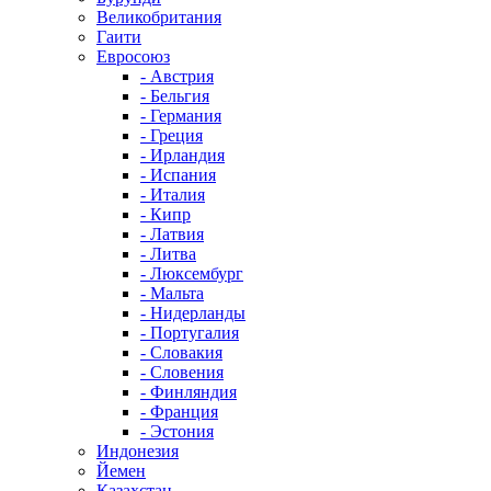
Великобритания
Гаити
Евросоюз
- Австрия
- Бельгия
- Германия
- Греция
- Ирландия
- Испания
- Италия
- Кипр
- Латвия
- Литва
- Люксембург
- Мальта
- Нидерланды
- Португалия
- Словакия
- Словения
- Финляндия
- Франция
- Эстония
Индонезия
Йемен
Казахстан