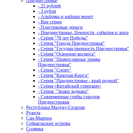
Приднестровье
- 25 рублей
- 3 рубля
- Альбомы и наборы монет
- Вне серии
- Пластиковые деньги
- Приднестровье. Ценности, события и лица
- Серия "70 лет Победы"
- Серия "Города Приднестровья"
- Серия "Государственность Приднестровья"
- Серия "Освоение космоса"
- Серия "Православные храмы
Приднестровья"
- Серия "Спорт"
- Серия "Красная Книга"
- Серия "Приднестровье - край родной"
- Серия «Китайский гороскоп»
- Серия: "Знаки зодиака"
- Современные гербы городов
Приднестровья
Республика Малуку-Селатан
Руанда
Сан-Марино
Сейшельские острова
Солянка