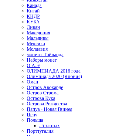
Канада
Китай
КНДР
КУБА
Ливан
Македония
Мальдивы
Мексика
Молдавия
монеты Тайланда
Наборы монет
О.А.Э
ОЛИМПИАДА 2016 года
Олимпиада 2020 (Япония)
Оман
Остров Авокарде
Остров Строма
Острова Кука
Острова Рождества
Папуа - Новая Гвинея
Перу
Польша
- 5 злотых
Порттугалия