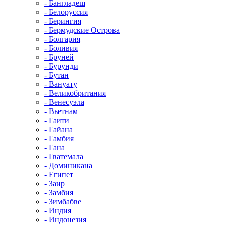
- Бангладеш
- Белоруссия
- Берингия
- Бермудские Острова
- Болгария
- Боливия
- Бруней
- Бурунди
- Бутан
- Вануату
- Великобритания
- Венесуэла
- Вьетнам
- Гаити
- Гайана
- Гамбия
- Гана
- Гватемала
- Доминикана
- Египет
- Заир
- Замбия
- Зимбабве
- Индия
- Индонезия