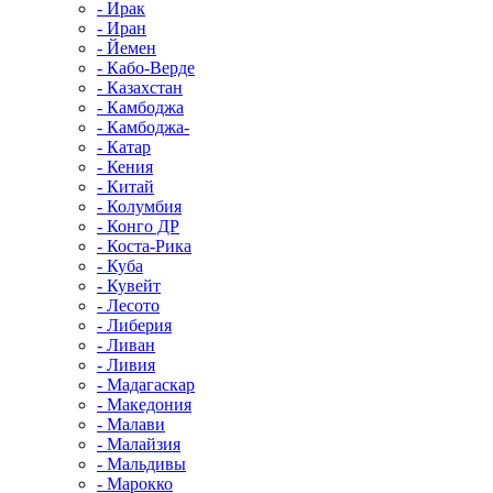
- Ирак
- Иран
- Йемен
- Кабо-Верде
- Казахстан
- Камбоджа
- Камбоджа-
- Катар
- Кения
- Китай
- Колумбия
- Конго ДР
- Коста-Рика
- Куба
- Кувейт
- Лесото
- Либерия
- Ливан
- Ливия
- Мадагаскар
- Македония
- Малави
- Малайзия
- Мальдивы
- Марокко