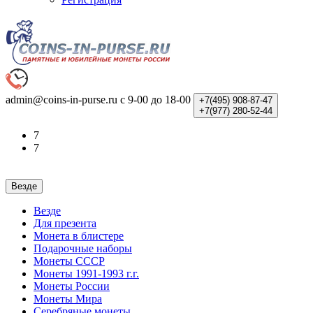
admin@coins-in-purse.ru
с 9-00 до 18-00
+7(495)
908-87-47
+7(977)
280-52-44
7
7
Везде
Везде
Для презента
Монета в блистере
Подарочные наборы
Монеты СССР
Монеты 1991-1993 г.г.
Монеты России
Монеты Мира
Серебряные монеты