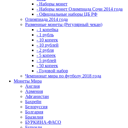
- Наборы монет
- Наборы монет Олимпиада Сочи 2014 года
- Официальные наборы ЦБ РФ
Олимпиада 2014 года
Разменные монеты (Регулярный чекан)
- 1 копейка
- 1 рубль
- 10 копеек
- 10 рублей
- 2 рубля
- 5 копеек
- 5 рублей
- 50 копеек
- Годовой набор
Чемпионат мира по футболу 2018 года
Монеты Мира
Англия
Армения
Афганистан
Бахрейн
Белоруссия
Болгария
Бразилия
БУРКИНА-ФАСО
Бурунди