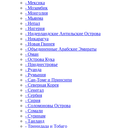
- Мексика
- Мозамбик
- Монголия
- Мьянма
- Непал
- Нигерия
- Нидерландские Антильские Острова
- Никарагуа
- Новая Гвинея
- Объединенные Арабские Эмираты
- Оман
- Острова Кука
- Приднестровье
- Руанда
- Румыния
- Сан-Томе и Принсипи
- Северная Корея
- Сенегал
- Сербия
- Сирия
- Соломоновы Острова
- Сомали
- Суринам
- Таиланд
- Тринидада и Тобаго