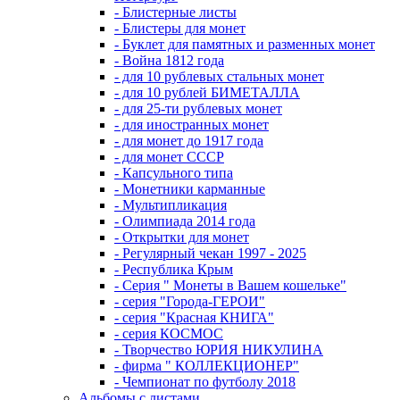
- Блистерные листы
- Блистеры для монет
- Буклет для памятных и разменных монет
- Война 1812 года
- для 10 рублевых стальных монет
- для 10 рублей БИМЕТАЛЛА
- для 25-ти рублевых монет
- для иностранных монет
- для монет до 1917 года
- для монет СССР
- Капсульного типа
- Монетники карманные
- Мультипликация
- Олимпиада 2014 года
- Открытки для монет
- Регулярный чекан 1997 - 2025
- Республика Крым
- Серия " Монеты в Вашем кошельке"
- серия "Города-ГЕРОИ"
- серия "Красная КНИГА"
- серия КОСМОС
- Творчество ЮРИЯ НИКУЛИНА
- фирма " КОЛЛЕКЦИОНЕР"
- Чемпионат по футболу 2018
Альбомы с листами