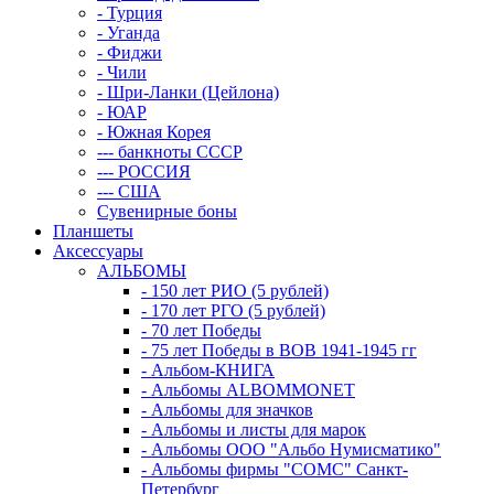
- Турция
- Уганда
- Фиджи
- Чили
- Шри-Ланки (Цейлона)
- ЮАР
- Южная Корея
--- банкноты СССР
--- РОССИЯ
--- США
Сувенирные боны
Планшеты
Аксессуары
АЛЬБОМЫ
- 150 лет РИО (5 рублей)
- 170 лет РГО (5 рублей)
- 70 лет Победы
- 75 лет Победы в ВОВ 1941-1945 гг
- Альбом-КНИГА
- Альбомы ALBOMMONET
- Альбомы для значков
- Альбомы и листы для марок
- Альбомы ООО "Альбо Нумисматико"
- Альбомы фирмы "СОМС" Санкт-
Петербург