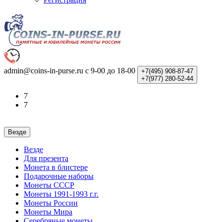
admin@coins-in-purse.ru
с 9-00 до 18-00
+7(495)
908-87-47
+7(977)
280-52-44
7
7
Везде
Везде
Для презента
Монета в блистере
Подарочные наборы
Монеты СССР
Монеты 1991-1993 г.г.
Монеты России
Монеты Мира
Серебряные монеты