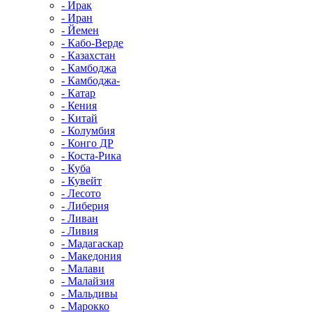
- Ирак
- Иран
- Йемен
- Кабо-Верде
- Казахстан
- Камбоджа
- Камбоджа-
- Катар
- Кения
- Китай
- Колумбия
- Конго ДР
- Коста-Рика
- Куба
- Кувейт
- Лесото
- Либерия
- Ливан
- Ливия
- Мадагаскар
- Македония
- Малави
- Малайзия
- Мальдивы
- Марокко