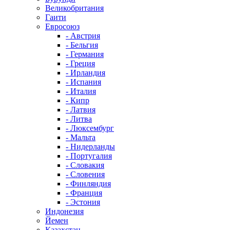
Великобритания
Гаити
Евросоюз
- Австрия
- Бельгия
- Германия
- Греция
- Ирландия
- Испания
- Италия
- Кипр
- Латвия
- Литва
- Люксембург
- Мальта
- Нидерланды
- Португалия
- Словакия
- Словения
- Финляндия
- Франция
- Эстония
Индонезия
Йемен
Казахстан