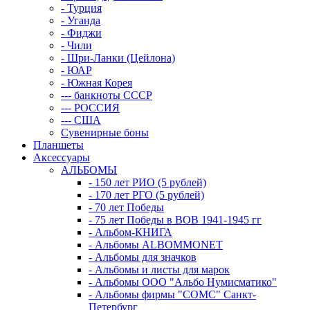
- Турция
- Уганда
- Фиджи
- Чили
- Шри-Ланки (Цейлона)
- ЮАР
- Южная Корея
--- банкноты СССР
--- РОССИЯ
--- США
Сувенирные боны
Планшеты
Аксессуары
АЛЬБОМЫ
- 150 лет РИО (5 рублей)
- 170 лет РГО (5 рублей)
- 70 лет Победы
- 75 лет Победы в ВОВ 1941-1945 гг
- Альбом-КНИГА
- Альбомы ALBOMMONET
- Альбомы для значков
- Альбомы и листы для марок
- Альбомы ООО "Альбо Нумисматико"
- Альбомы фирмы "СОМС" Санкт-
Петербург