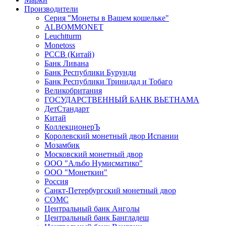
Производители
Серия "Монеты в Вашем кошельке"
ALBOMMONET
Leuchtturm
Monetoss
PCCB (Китай)
Банк Ливана
Банк Республики Бурунди
Банк Республики Тринидад и Тобаго
Великобритания
ГОСУДАРСТВЕННЫЙ БАНК ВЬЕТНАМА
ДетСтандарт
Китай
КоллекционерЪ
Королевский монетный двор Испании
Мозамбик
Московский монетный двор
ООО "Альбо Нумисматико"
ООО "Монеткин"
Россия
Санкт-Петербургский монетный двор
СОМС
Центральный банк Анголы
Центральный банк Бангладеш