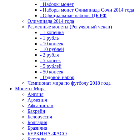
- Наборы монет
- Наборы монет Олимпиада Сочи 2014 года
- Официальные наборы ЦБ РФ
Олимпиада 2014 года
Разменные монеты (Регулярный чекан)
- 1 копейка
- 1 рубль
- 10 копеек
- 10 рублей
- 2 рубля
- 5 копеек
- 5 рублей
- 50 копеек
- Годовой набор
Чемпионат мира по футболу 2018 года
Монеты Мира
Англия
Армения
Афганистан
Бахрейн
Белоруссия
Болгария
Бразилия
БУРКИНА-ФАСО
Бурунди