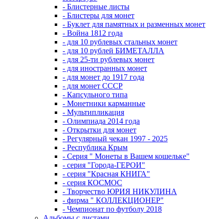
- Блистерные листы
- Блистеры для монет
- Буклет для памятных и разменных монет
- Война 1812 года
- для 10 рублевых стальных монет
- для 10 рублей БИМЕТАЛЛА
- для 25-ти рублевых монет
- для иностранных монет
- для монет до 1917 года
- для монет СССР
- Капсульного типа
- Монетники карманные
- Мультипликация
- Олимпиада 2014 года
- Открытки для монет
- Регулярный чекан 1997 - 2025
- Республика Крым
- Серия " Монеты в Вашем кошельке"
- серия "Города-ГЕРОИ"
- серия "Красная КНИГА"
- серия КОСМОС
- Творчество ЮРИЯ НИКУЛИНА
- фирма " КОЛЛЕКЦИОНЕР"
- Чемпионат по футболу 2018
Альбомы с листами