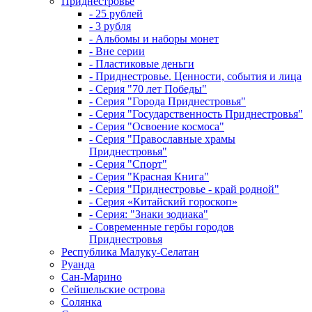
Приднестровье
- 25 рублей
- 3 рубля
- Альбомы и наборы монет
- Вне серии
- Пластиковые деньги
- Приднестровье. Ценности, события и лица
- Серия "70 лет Победы"
- Серия "Города Приднестровья"
- Серия "Государственность Приднестровья"
- Серия "Освоение космоса"
- Серия "Православные храмы
Приднестровья"
- Серия "Спорт"
- Серия "Красная Книга"
- Серия "Приднестровье - край родной"
- Серия «Китайский гороскоп»
- Серия: "Знаки зодиака"
- Современные гербы городов
Приднестровья
Республика Малуку-Селатан
Руанда
Сан-Марино
Сейшельские острова
Солянка