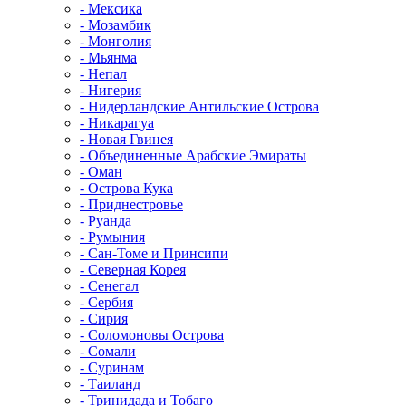
- Мексика
- Мозамбик
- Монголия
- Мьянма
- Непал
- Нигерия
- Нидерландские Антильские Острова
- Никарагуа
- Новая Гвинея
- Объединенные Арабские Эмираты
- Оман
- Острова Кука
- Приднестровье
- Руанда
- Румыния
- Сан-Томе и Принсипи
- Северная Корея
- Сенегал
- Сербия
- Сирия
- Соломоновы Острова
- Сомали
- Суринам
- Таиланд
- Тринидада и Тобаго