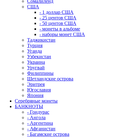
Сомалиленд
США
- 1 доллар США
- 25 центов США
- 50 центов США
- монеты в альбоме
- наборы монет США
Таджикистан
Турция
Уганда
Узбекистан
Украина
Уругвай
Филиппины
Шетландские острова
Эритрея
Югославия
Япония
Серебряные монеты
БАНКНОТЫ
- Гондурас
- Ангола
- Аргентина
- Афганистан
- Багамские острова