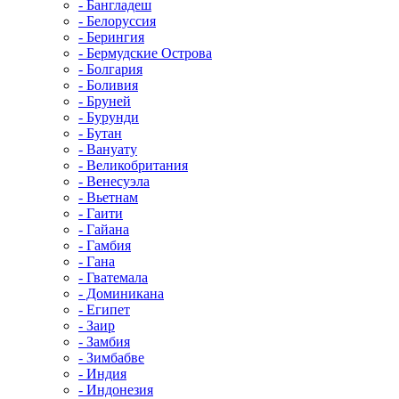
- Бангладеш
- Белоруссия
- Берингия
- Бермудские Острова
- Болгария
- Боливия
- Бруней
- Бурунди
- Бутан
- Вануату
- Великобритания
- Венесуэла
- Вьетнам
- Гаити
- Гайана
- Гамбия
- Гана
- Гватемала
- Доминикана
- Египет
- Заир
- Замбия
- Зимбабве
- Индия
- Индонезия