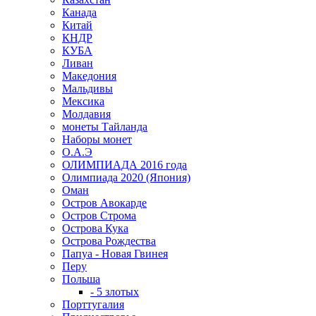
Канада
Китай
КНДР
КУБА
Ливан
Македония
Мальдивы
Мексика
Молдавия
монеты Тайланда
Наборы монет
О.А.Э
ОЛИМПИАДА 2016 года
Олимпиада 2020 (Япония)
Оман
Остров Авокарде
Остров Строма
Острова Кука
Острова Рождества
Папуа - Новая Гвинея
Перу
Польша
- 5 злотых
Порттугалия