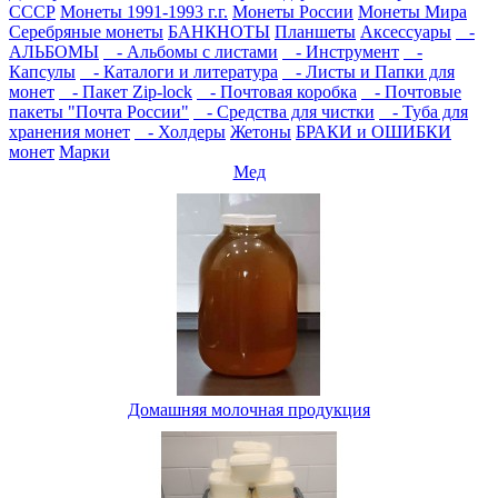
СССР
Монеты 1991-1993 г.г.
Монеты России
Монеты Мира
Серебряные монеты
БАНКНОТЫ
Планшеты
Аксессуары
-
АЛЬБОМЫ
- Альбомы с листами
- Инструмент
-
Капсулы
- Каталоги и литература
- Листы и Папки для
монет
- Пакет Zip-lock
- Почтовая коробка
- Почтовые
пакеты "Почта России"
- Средства для чистки
- Туба для
хранения монет
- Холдеры
Жетоны
БРАКИ и ОШИБКИ
монет
Марки
Мед
Домашняя молочная продукция