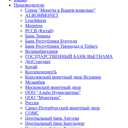
Производители
Серия "Монеты в Вашем кошельке"
ALBOMMONET
Leuchtturm
Monetoss
PCCB (Китай)
Банк Ливана
Банк Республики Бурунди
Банк Республики Тринидад и Тобаго
Великобритания
ГОСУДАРСТВЕННЫЙ БАНК ВЬЕТНАМА
ДетСтандарт
Китай
КоллекционерЪ
Королевский монетный двор Испании
Мозамбик
Московский монетный двор
ООО "Альбо Нумисматико"
ООО "Монеткин"
Россия
Санкт-Петербургский монетный двор
СОМС
Центральный банк Анголы
Центральный банк Бангладеш