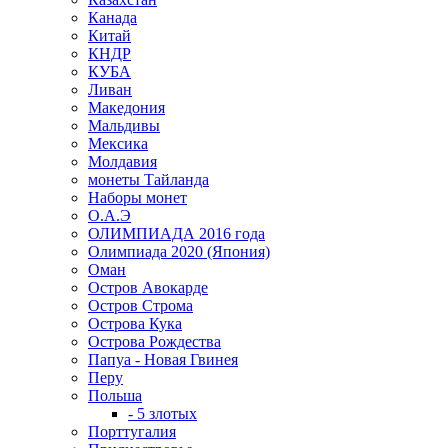
Канада
Китай
КНДР
КУБА
Ливан
Македония
Мальдивы
Мексика
Молдавия
монеты Тайланда
Наборы монет
О.А.Э
ОЛИМПИАДА 2016 года
Олимпиада 2020 (Япония)
Оман
Остров Авокарде
Остров Строма
Острова Кука
Острова Рождества
Папуа - Новая Гвинея
Перу
Польша
- 5 злотых
Порттугалия