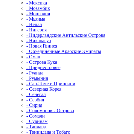
- Мексика
- Мозамбик
- Монголия
- Мьянма
- Непал
- Нигерия
- Нидерландские Антильские Острова
- Никарагуа
- Новая Гвинея
- Объединенные Арабские Эмираты
- Оман
- Острова Кука
- Приднестровье
- Руанда
- Румыния
- Сан-Томе и Принсипи
- Северная Корея
- Сенегал
- Сербия
- Сирия
- Соломоновы Острова
- Сомали
- Суринам
- Таиланд
- Тринидада и Тобаго