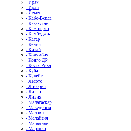
- Ирак
- Иран
- Йемен
- Кабо-Верде
- Казахстан
- Камбоджа
- Камбоджа-
- Катар
- Кения
- Китай
- Колумбия
- Конго ДР
- Коста-Рика
- Куба
- Кувейт
- Лесото
- Либерия
- Ливан
- Ливия
- Мадагаскар
- Македония
- Малави
- Малайзия
- Мальдивы
- Марокко