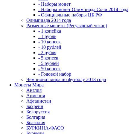
- Наборы монет
- Наборы монет Олимпиада Сочи 2014 года
- Официальные наборы ЦБ РФ
Олимпиада 2014 года
Разменные монеты (Регулярный чекан)
- 1 копейка
- 1 рубль
- 10 копеек
- 10 рублей
- 2 рубля
- 5 копеек
- 5 рублей
- 50 копеек
- Годовой набор
Чемпионат мира по футболу 2018 года
Монеты Мира
Англия
Армения
Афганистан
Бахрейн
Белоруссия
Болгария
Бразилия
БУРКИНА-ФАСО
Бурунди