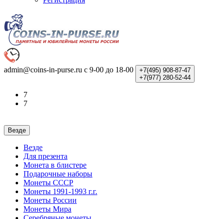
admin@coins-in-purse.ru
с 9-00 до 18-00
+7(495)
908-87-47
+7(977)
280-52-44
7
7
Везде
Везде
Для презента
Монета в блистере
Подарочные наборы
Монеты СССР
Монеты 1991-1993 г.г.
Монеты России
Монеты Мира
Серебряные монеты