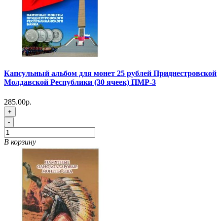
Капсульный альбом для монет 25 рублей Приднестровской
Молдавской Республики (30 ячеек) ПМР-3
285.00р.
+
-
В корзину