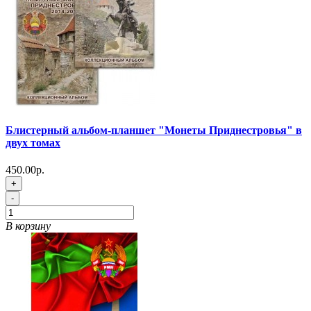
Блистерный альбом-планшет "Монеты Приднестровья" в
двух томах
450.00р.
+
-
В корзину