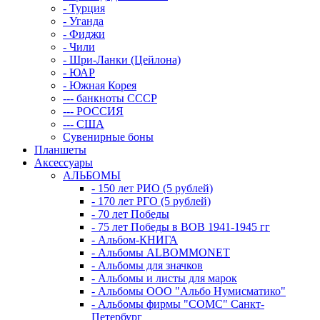
- Турция
- Уганда
- Фиджи
- Чили
- Шри-Ланки (Цейлона)
- ЮАР
- Южная Корея
--- банкноты СССР
--- РОССИЯ
--- США
Сувенирные боны
Планшеты
Аксессуары
АЛЬБОМЫ
- 150 лет РИО (5 рублей)
- 170 лет РГО (5 рублей)
- 70 лет Победы
- 75 лет Победы в ВОВ 1941-1945 гг
- Альбом-КНИГА
- Альбомы ALBOMMONET
- Альбомы для значков
- Альбомы и листы для марок
- Альбомы ООО "Альбо Нумисматико"
- Альбомы фирмы "СОМС" Санкт-
Петербург