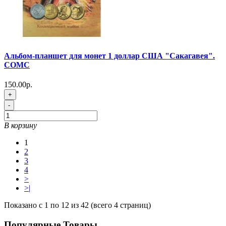
Альбом-планшет для монет 1 доллар США "Сакагавея".
СОМС
150.00р.
+
-
В корзину
1
2
3
4
>
>|
Показано с 1 по 12 из 42 (всего 4 страниц)
Популярные Товары