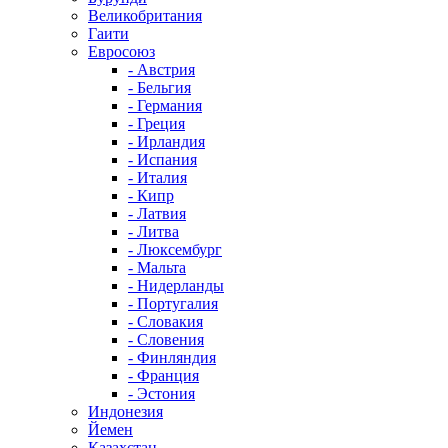
Великобритания
Гаити
Евросоюз
- Австрия
- Бельгия
- Германия
- Греция
- Ирландия
- Испания
- Италия
- Кипр
- Латвия
- Литва
- Люксембург
- Мальта
- Нидерланды
- Португалия
- Словакия
- Словения
- Финляндия
- Франция
- Эстония
Индонезия
Йемен
Казахстан