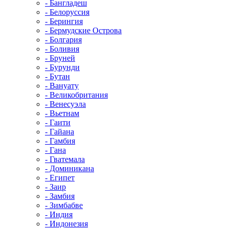
- Бангладеш
- Белоруссия
- Берингия
- Бермудские Острова
- Болгария
- Боливия
- Бруней
- Бурунди
- Бутан
- Вануату
- Великобритания
- Венесуэла
- Вьетнам
- Гаити
- Гайана
- Гамбия
- Гана
- Гватемала
- Доминикана
- Египет
- Заир
- Замбия
- Зимбабве
- Индия
- Индонезия