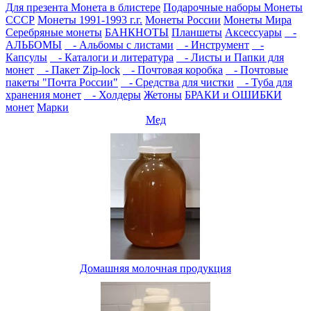
Для презента
Монета в блистере
Подарочные наборы
Монеты
СССР
Монеты 1991-1993 г.г.
Монеты России
Монеты Мира
Серебряные монеты
БАНКНОТЫ
Планшеты
Аксессуары
-
АЛЬБОМЫ
- Альбомы с листами
- Инструмент
-
Капсулы
- Каталоги и литература
- Листы и Папки для
монет
- Пакет Zip-lock
- Почтовая коробка
- Почтовые
пакеты "Почта России"
- Средства для чистки
- Туба для
хранения монет
- Холдеры
Жетоны
БРАКИ и ОШИБКИ
монет
Марки
Мед
Домашняя молочная продукция