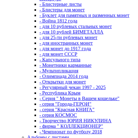
- Блистерные листы
- Блистеры для монет
- Буклет для памятных и разменных монет
- Война 1812 года
- для 10 рублевых стальных монет
- для 10 рублей БИМЕТАЛЛА
- для 25-ти рублевых монет
- для иностранных монет
- для монет до 1917 года
- для монет СССР
- Капсульного типа
- Монетники карманные
- Мультипликация
- Олимпиада 2014 года
- Открытки для монет
- Регулярный чекан 1997 - 2025
- Республика Крым
- Серия " Монеты в Вашем кошельке"
- серия "Города-ГЕРОИ"
- серия "Красная КНИГА"
- серия КОСМОС
- Творчество ЮРИЯ НИКУЛИНА
- фирма " КОЛЛЕКЦИОНЕР"
- Чемпионат по футболу 2018
Альбомы с листами