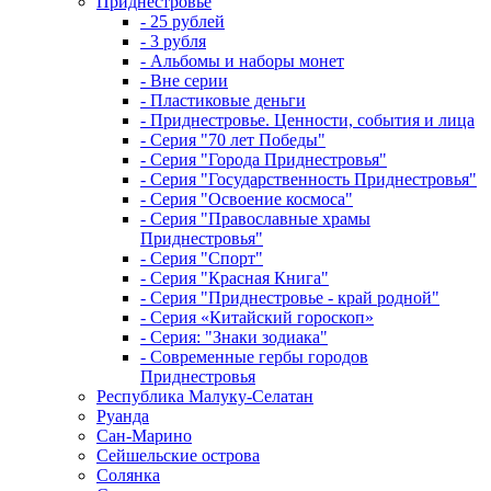
Приднестровье
- 25 рублей
- 3 рубля
- Альбомы и наборы монет
- Вне серии
- Пластиковые деньги
- Приднестровье. Ценности, события и лица
- Серия "70 лет Победы"
- Серия "Города Приднестровья"
- Серия "Государственность Приднестровья"
- Серия "Освоение космоса"
- Серия "Православные храмы
Приднестровья"
- Серия "Спорт"
- Серия "Красная Книга"
- Серия "Приднестровье - край родной"
- Серия «Китайский гороскоп»
- Серия: "Знаки зодиака"
- Современные гербы городов
Приднестровья
Республика Малуку-Селатан
Руанда
Сан-Марино
Сейшельские острова
Солянка