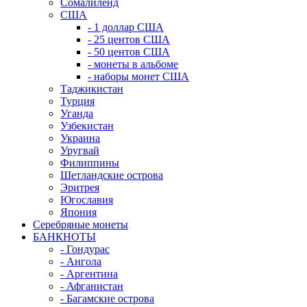
Сомалиленд
США
- 1 доллар США
- 25 центов США
- 50 центов США
- монеты в альбоме
- наборы монет США
Таджикистан
Турция
Уганда
Узбекистан
Украина
Уругвай
Филиппины
Шетландские острова
Эритрея
Югославия
Япония
Серебряные монеты
БАНКНОТЫ
- Гондурас
- Ангола
- Аргентина
- Афганистан
- Багамские острова