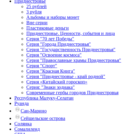
Приднестровье
25 рублей
3 рубля
Альбомы и наборы монет
Вне серии
Пластиковые деньги
Приднестровье. Ценности, события и лица
Серия "70 лет Победы"
Серия "Города Приднестровья"
Серия "Государственность Приднестровья"
Серия "Освоение космоса"
Серия "Православные храмы Приднестровья"
Серия "Спорт"
Серия "Красная Книга"
Серия "Приднестровье - край родной"
Серия «Китайский гороскоп»
Серия: "Знаки зодиака"
Современные гербы городов Приднестровья
Республика Малуку-Селатан
Руанда
Сан-Марино
Сейшельские острова
Солянка
Сомалиленд