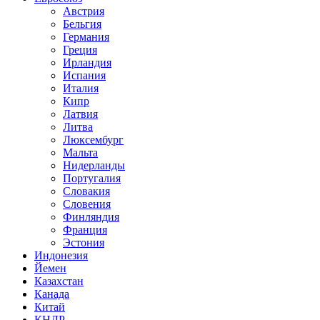
Австрия
Бельгия
Германия
Греция
Ирландия
Испания
Италия
Кипр
Латвия
Литва
Люксембург
Мальта
Нидерланды
Португалия
Словакия
Словения
Финляндия
Франция
Эстония
Индонезия
Йемен
Казахстан
Канада
Китай
КНДР