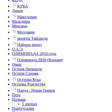
КУБА
Ливан
Македония
Мальдивы
Мексика
Молдавия
монеты Тайланда
Наборы монет
О.А.Э
ОЛИМПИАДА 2016 года
Олимпиада 2020 (Япония)
Оман
Остров Авокарде
Остров Строма
Острова Кука
Острова Рождества
Папуа - Новая Гвинея
Перу
Польша
5 злотых
Порттугалия