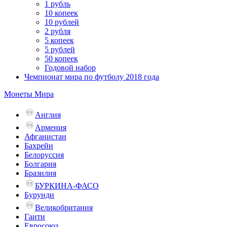
1 рубль
10 копеек
10 рублей
2 рубля
5 копеек
5 рублей
50 копеек
Годовой набор
Чемпионат мира по футболу 2018 года
Монеты Мира
Англия
Армения
Афганистан
Бахрейн
Белоруссия
Болгария
Бразилия
БУРКИНА-ФАСО
Бурунди
Великобритания
Гаити
Евросоюз