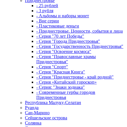
Приднестровье
- 25 рублей
- 3 рубля
- Альбомы и наборы монет
- Вне серии
- Пластиковые деньги
- Приднестровье. Ценности, события и лица
- Серия "70 лет Победы"
- Серия "Города Приднестровья"
- Серия "Государственность Приднестровья"
- Серия "Освоение космоса"
- Серия "Православные храмы
Приднестровья"
- Серия "Спорт"
- Серия "Красная Книга"
- Серия "Приднестровье - край родной"
- Серия «Китайский гороскоп»
- Серия: "Знаки зодиака"
- Современные гербы городов
Приднестровья
Республика Малуку-Селатан
Руанда
Сан-Марино
Сейшельские острова
Солянка