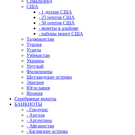
Сомалиленд
США
- 1 доллар США
- 25 центов США
- 50 центов США
- монеты в альбоме
- наборы монет США
Таджикистан
Турция
Уганда
Узбекистан
Украина
Уругвай
Филиппины
Шетландские острова
Эритрея
Югославия
Япония
Серебряные монеты
БАНКНОТЫ
- Гондурас
- Ангола
- Аргентина
- Афганистан
- Багамские острова