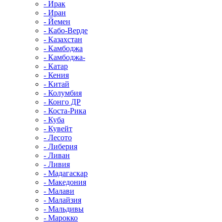
- Ирак
- Иран
- Йемен
- Кабо-Верде
- Казахстан
- Камбоджа
- Камбоджа-
- Катар
- Кения
- Китай
- Колумбия
- Конго ДР
- Коста-Рика
- Куба
- Кувейт
- Лесото
- Либерия
- Ливан
- Ливия
- Мадагаскар
- Македония
- Малави
- Малайзия
- Мальдивы
- Марокко