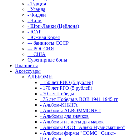
- Турция
- Уганда
- Фиджи
- Чили
- Шри-Ланки (Цейлона)
- ЮАР
- Южная Корея
--- банкноты СССР
--- РОССИЯ
--- США
Сувенирные боны
Планшеты
Аксессуары
АЛЬБОМЫ
- 150 лет РИО (5 рублей)
- 170 лет РГО (5 рублей)
- 70 лет Победы
- 75 лет Победы в ВОВ 1941-1945 гг
- Альбом-КНИГА
- Альбомы ALBOMMONET
- Альбомы для значков
- Альбомы и листы для марок
- Альбомы ООО "Альбо Нумисматико"
- Альбомы фирмы "СОМС" Санкт-
Петербург