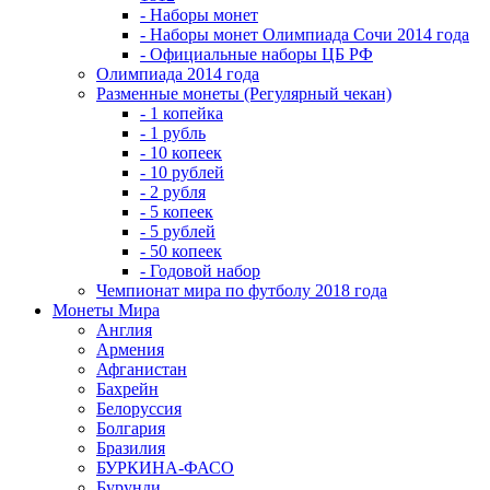
- Наборы монет
- Наборы монет Олимпиада Сочи 2014 года
- Официальные наборы ЦБ РФ
Олимпиада 2014 года
Разменные монеты (Регулярный чекан)
- 1 копейка
- 1 рубль
- 10 копеек
- 10 рублей
- 2 рубля
- 5 копеек
- 5 рублей
- 50 копеек
- Годовой набор
Чемпионат мира по футболу 2018 года
Монеты Мира
Англия
Армения
Афганистан
Бахрейн
Белоруссия
Болгария
Бразилия
БУРКИНА-ФАСО
Бурунди