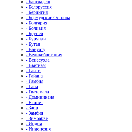
- Бангладеш
- Белоруссия
- Берингия
- Бермудские Острова
- Болгария
- Боливия
- Бруней
- Бурунди
- Бутан
- Вануату
- Великобритания
- Венесуэла
- Вьетнам
- Гаити
- Гайана
- Гамбия
- Гана
- Гватемала
- Доминикана
- Египет
- Заир
- Замбия
- Зимбабве
- Индия
- Индонезия