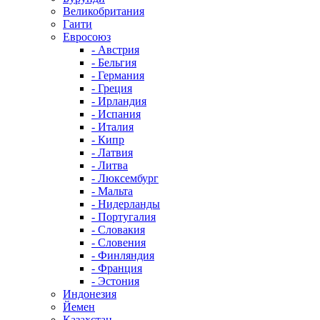
Великобритания
Гаити
Евросоюз
- Австрия
- Бельгия
- Германия
- Греция
- Ирландия
- Испания
- Италия
- Кипр
- Латвия
- Литва
- Люксембург
- Мальта
- Нидерланды
- Португалия
- Словакия
- Словения
- Финляндия
- Франция
- Эстония
Индонезия
Йемен
Казахстан