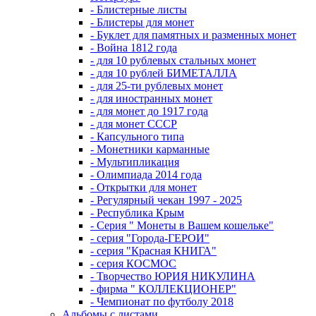
- Блистерные листы
- Блистеры для монет
- Буклет для памятных и разменных монет
- Война 1812 года
- для 10 рублевых стальных монет
- для 10 рублей БИМЕТАЛЛА
- для 25-ти рублевых монет
- для иностранных монет
- для монет до 1917 года
- для монет СССР
- Капсульного типа
- Монетники карманные
- Мультипликация
- Олимпиада 2014 года
- Открытки для монет
- Регулярный чекан 1997 - 2025
- Республика Крым
- Серия " Монеты в Вашем кошельке"
- серия "Города-ГЕРОИ"
- серия "Красная КНИГА"
- серия КОСМОС
- Творчество ЮРИЯ НИКУЛИНА
- фирма " КОЛЛЕКЦИОНЕР"
- Чемпионат по футболу 2018
Альбомы с листами