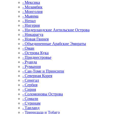
- Мексика
- Мозамбик
- Монголия
- Мьянма
- Непал
- Нигерия
- Нидерландские Антильские Острова
- Никарагуа
- Новая Гвинея
- Объединенные Арабские Эмираты
- Оман
- Острова Кука
- Приднестровье
- Руанда
- Румыния
- Сан-Томе и Принсипи
- Северная Корея
- Сенегал
- Сербия
- Сирия
- Соломоновы Острова
- Сомали
- Суринам
- Таиланд
- Тринидада и Тобаго