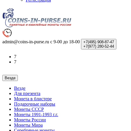
admin@coins-in-purse.ru
с 9-00 до 18-00
+7(495)
908-87-47
+7(977)
280-52-44
7
7
Везде
Везде
Для презента
Монета в блистере
Подарочные наборы
Монеты СССР
Монеты 1991-1993 г.г.
Монеты России
Монеты Мира
Серебряные монеты