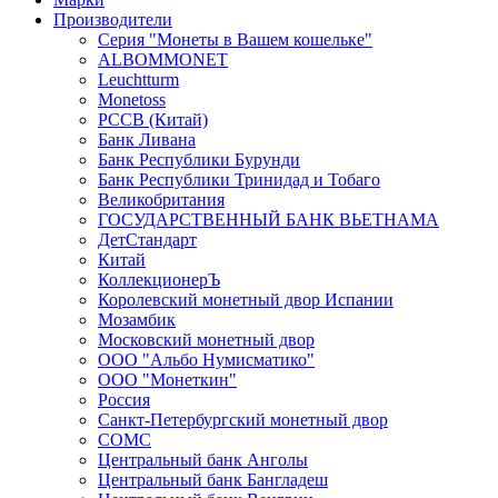
Производители
Серия "Монеты в Вашем кошельке"
ALBOMMONET
Leuchtturm
Monetoss
PCCB (Китай)
Банк Ливана
Банк Республики Бурунди
Банк Республики Тринидад и Тобаго
Великобритания
ГОСУДАРСТВЕННЫЙ БАНК ВЬЕТНАМА
ДетСтандарт
Китай
КоллекционерЪ
Королевский монетный двор Испании
Мозамбик
Московский монетный двор
ООО "Альбо Нумисматико"
ООО "Монеткин"
Россия
Санкт-Петербургский монетный двор
СОМС
Центральный банк Анголы
Центральный банк Бангладеш