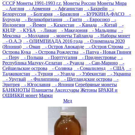
СССР
Монеты 1991-1993 г.г.
Монеты России
Монеты Мира
- Англия
- Армения
- Афганистан
- Бахрейн
-
Белоруссия
- Болгария
- Бразилия
- БУРКИНА-ФАСО
-
Бурунди
- Великобритания
- Гаити
- Евросоюз
-
Индонезия
- Йемен
- Казахстан
- Канада
- Китай
-
КНДР
- КУБА
- Ливан
- Македония
- Мальдивы
-
Мексика
- Молдавия
- монеты Тайланда
- Наборы монет
- О.А.Э
- ОЛИМПИАДА 2016 года
- Олимпиада 2020
(Япония)
- Оман
- Остров Авокарде
- Остров Строма
-
Острова Кука
- Острова Рождества
- Папуа - Новая Гвинея
- Перу
- Польша
- Порттугалия
- Приднестровье
-
Республика Малуку-Селатан
- Руанда
- Сан-Марино
-
Сейшельские острова
- Солянка
- Сомалиленд
- США
-
Таджикистан
- Турция
- Уганда
- Узбекистан
- Украина
- Уругвай
- Филиппины
- Шетландские острова
-
Эритрея
- Югославия
- Япония
Серебряные монеты
БАНКНОТЫ
Планшеты
Аксессуары
Жетоны
БРАКИ и
ОШИБКИ монет
Марки
Мед