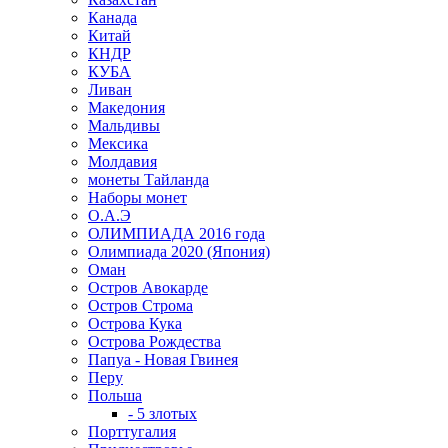
Канада
Китай
КНДР
КУБА
Ливан
Македония
Мальдивы
Мексика
Молдавия
монеты Тайланда
Наборы монет
О.А.Э
ОЛИМПИАДА 2016 года
Олимпиада 2020 (Япония)
Оман
Остров Авокарде
Остров Строма
Острова Кука
Острова Рождества
Папуа - Новая Гвинея
Перу
Польша
- 5 злотых
Порттугалия