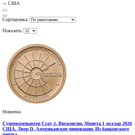
--- США
Сортировка:
Показать:
Новинка
Суперкомпьютер Cray-1. Висконсин. Монета 1 доллар 2026
США. Двор D. Американские инновации. Из банковского
мешка