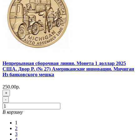
Непрерывная сборочная линия. Монета 1 доллар 2025
США. Двор P. (№ 27) Американские инновации. Мичиган
Из банковского мешка
250.00р.
+
-
В корзину
1
2
3
4