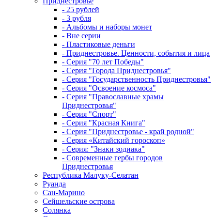
Приднестровье
- 25 рублей
- 3 рубля
- Альбомы и наборы монет
- Вне серии
- Пластиковые деньги
- Приднестровье. Ценности, события и лица
- Серия "70 лет Победы"
- Серия "Города Приднестровья"
- Серия "Государственность Приднестровья"
- Серия "Освоение космоса"
- Серия "Православные храмы
Приднестровья"
- Серия "Спорт"
- Серия "Красная Книга"
- Серия "Приднестровье - край родной"
- Серия «Китайский гороскоп»
- Серия: "Знаки зодиака"
- Современные гербы городов
Приднестровья
Республика Малуку-Селатан
Руанда
Сан-Марино
Сейшельские острова
Солянка