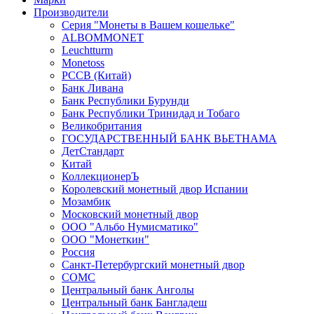
Производители
Серия "Монеты в Вашем кошельке"
ALBOMMONET
Leuchtturm
Monetoss
PCCB (Китай)
Банк Ливана
Банк Республики Бурунди
Банк Республики Тринидад и Тобаго
Великобритания
ГОСУДАРСТВЕННЫЙ БАНК ВЬЕТНАМА
ДетСтандарт
Китай
КоллекционерЪ
Королевский монетный двор Испании
Мозамбик
Московский монетный двор
ООО "Альбо Нумисматико"
ООО "Монеткин"
Россия
Санкт-Петербургский монетный двор
СОМС
Центральный банк Анголы
Центральный банк Бангладеш