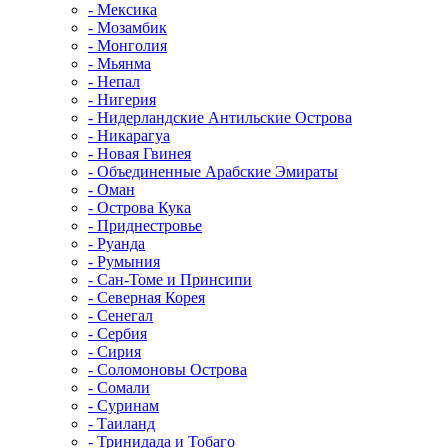
- Мексика
- Мозамбик
- Монголия
- Мьянма
- Непал
- Нигерия
- Нидерландские Антильские Острова
- Никарагуа
- Новая Гвинея
- Объединенные Арабские Эмираты
- Оман
- Острова Кука
- Приднестровье
- Руанда
- Румыния
- Сан-Томе и Принсипи
- Северная Корея
- Сенегал
- Сербия
- Сирия
- Соломоновы Острова
- Сомали
- Суринам
- Таиланд
- Тринидада и Тобаго