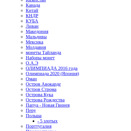
Канада
Китай
КНДР
КУБА
Ливан
Македония
Мальдивы
Мексика
Молдавия
монеты Тайланда
Наборы монет
О.А.Э
ОЛИМПИАДА 2016 года
Олимпиада 2020 (Япония)
Оман
Остров Авокарде
Остров Строма
Острова Кука
Острова Рождества
Папуа - Новая Гвинея
Перу
Польша
- 5 злотых
Порттугалия