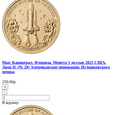
Мыс Канаверал. Флорида. Монета 1 доллар 2025 США.
Двор D. (№ 28) Американские инновации. Из банковского
мешка
250.00р.
+
-
В корзину