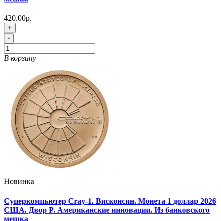
420.00р.
+
-
В корзину
Новинка
Суперкомпьютер Cray-1. Висконсин. Монета 1 доллар 2026
США. Двор P. Американские инновации. Из банковского
мешка