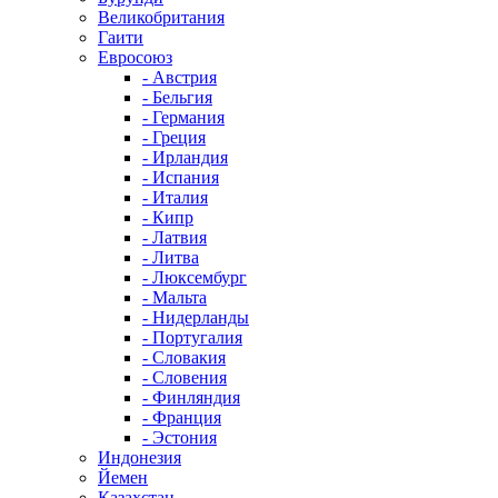
Великобритания
Гаити
Евросоюз
- Австрия
- Бельгия
- Германия
- Греция
- Ирландия
- Испания
- Италия
- Кипр
- Латвия
- Литва
- Люксембург
- Мальта
- Нидерланды
- Португалия
- Словакия
- Словения
- Финляндия
- Франция
- Эстония
Индонезия
Йемен
Казахстан