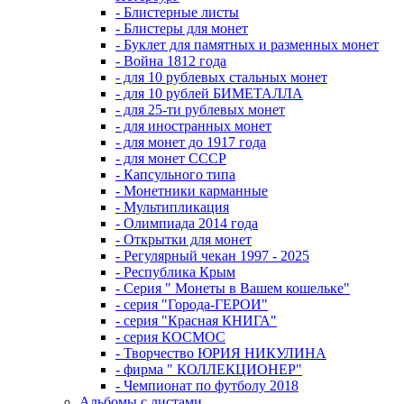
- Блистерные листы
- Блистеры для монет
- Буклет для памятных и разменных монет
- Война 1812 года
- для 10 рублевых стальных монет
- для 10 рублей БИМЕТАЛЛА
- для 25-ти рублевых монет
- для иностранных монет
- для монет до 1917 года
- для монет СССР
- Капсульного типа
- Монетники карманные
- Мультипликация
- Олимпиада 2014 года
- Открытки для монет
- Регулярный чекан 1997 - 2025
- Республика Крым
- Серия " Монеты в Вашем кошельке"
- серия "Города-ГЕРОИ"
- серия "Красная КНИГА"
- серия КОСМОС
- Творчество ЮРИЯ НИКУЛИНА
- фирма " КОЛЛЕКЦИОНЕР"
- Чемпионат по футболу 2018
Альбомы с листами