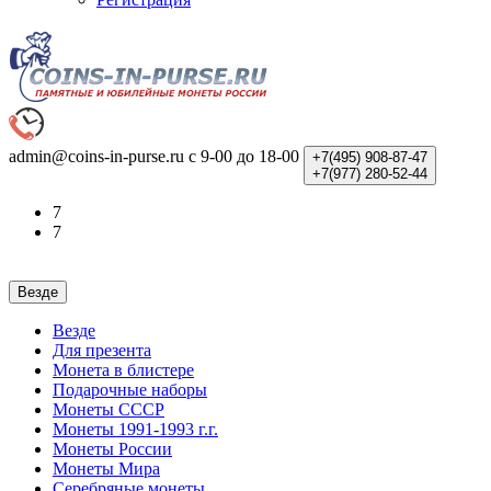
admin@coins-in-purse.ru
с 9-00 до 18-00
+7(495)
908-87-47
+7(977)
280-52-44
7
7
Везде
Везде
Для презента
Монета в блистере
Подарочные наборы
Монеты СССР
Монеты 1991-1993 г.г.
Монеты России
Монеты Мира
Серебряные монеты