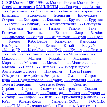
СССР
Монеты 1991-1993 г.г.
Монеты России
Монеты Мира
Серебряные монеты
БАНКНОТЫ
- - Гондурас
- - Ангола
- - Аргентина
- - Афганистан
- - Багамские острова
- -
Бангладеш
- - Белоруссия
- - Берингия
- - Бермудские
Острова
- - Болгария
- - Боливия
- - Бруней
- - Бурунди
- - Бутан
- - Вануату
- - Великобритания
- - Венесуэла
- - Вьетнам
- - Гаити
- - Гайана
- - Гамбия
- - Гана
- -
Гватемала
- - Доминикана
- - Египет
- - Заир
- - Замбия
- - Зимбабве
- - Индия
- - Индонезия
- - Ирак
- - Иран
- - Йемен
- - Кабо-Верде
- - Казахстан
- - Камбоджа
- -
Камбоджа-
- - Катар
- - Кения
- - Китай
- - Колумбия
-
- Конго ДР
- - Коста-Рика
- - Куба
- - Кувейт
- - Лесото
- - Либерия
- - Ливан
- - Ливия
- - Мадагаскар
- -
Македония
- - Малави
- - Малайзия
- - Мальдивы
- -
Марокко
- - Мексика
- - Мозамбик
- - Монголия
- -
Мьянма
- - Непал
- - Нигерия
- - Нидерландские
Антильские Острова
- - Никарагуа
- - Новая Гвинея
- -
Объединенные Арабские Эмираты
- - Оман
- - Острова
Кука
- - Приднестровье
- - Руанда
- - Румыния
- - Сан-
Томе и Принсипи
- - Северная Корея
- - Сенегал
- -
Сербия
- - Сирия
- - Соломоновы Острова
- - Сомали
- -
Суринам
- - Таиланд
- - Тринидада и Тобаго
- - Турция
-
- Уганда
- - Фиджи
- - Чили
- - Шри-Ланки (Цейлона)
- -
ЮАР
- - Южная Корея
- --- банкноты СССР
- --- РОССИЯ
- --- США
- Сувенирные боны
Планшеты
Аксессуары