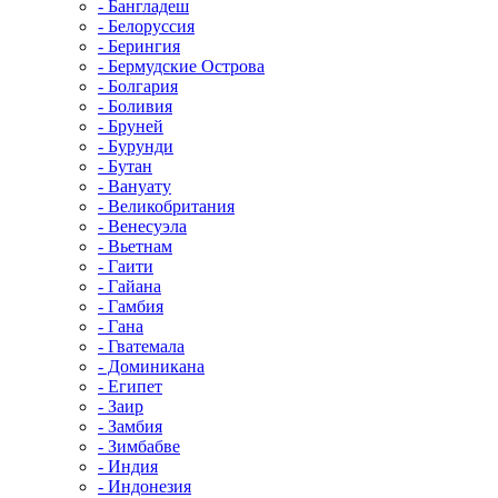
- Бангладеш
- Белоруссия
- Берингия
- Бермудские Острова
- Болгария
- Боливия
- Бруней
- Бурунди
- Бутан
- Вануату
- Великобритания
- Венесуэла
- Вьетнам
- Гаити
- Гайана
- Гамбия
- Гана
- Гватемала
- Доминикана
- Египет
- Заир
- Замбия
- Зимбабве
- Индия
- Индонезия