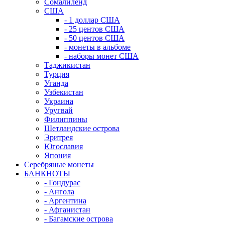
Сомалиленд
США
- 1 доллар США
- 25 центов США
- 50 центов США
- монеты в альбоме
- наборы монет США
Таджикистан
Турция
Уганда
Узбекистан
Украина
Уругвай
Филиппины
Шетландские острова
Эритрея
Югославия
Япония
Серебряные монеты
БАНКНОТЫ
- Гондурас
- Ангола
- Аргентина
- Афганистан
- Багамские острова