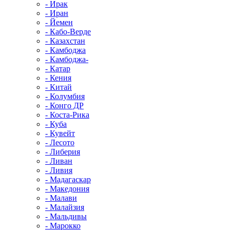
- Ирак
- Иран
- Йемен
- Кабо-Верде
- Казахстан
- Камбоджа
- Камбоджа-
- Катар
- Кения
- Китай
- Колумбия
- Конго ДР
- Коста-Рика
- Куба
- Кувейт
- Лесото
- Либерия
- Ливан
- Ливия
- Мадагаскар
- Македония
- Малави
- Малайзия
- Мальдивы
- Марокко