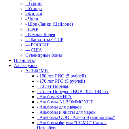
- Турция
- Уганда
- Фиджи
- Чили
- Шри-Ланки (Цейлона)
- ЮАР
- Южная Корея
--- банкноты СССР
--- РОССИЯ
--- США
Сувенирные боны
Планшеты
Аксессуары
АЛЬБОМЫ
- 150 лет РИО (5 рублей)
- 170 лет РГО (5 рублей)
- 70 лет Победы
- 75 лет Победы в ВОВ 1941-1945 гг
- Альбом-КНИГА
- Альбомы ALBOMMONET
- Альбомы для значков
- Альбомы и листы для марок
- Альбомы ООО "Альбо Нумисматико"
- Альбомы фирмы "СОМС" Санкт-
Петербург