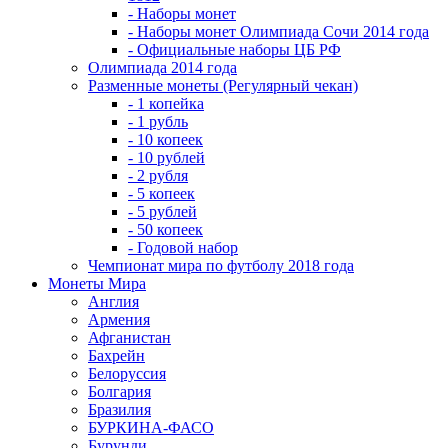
- Наборы монет
- Наборы монет Олимпиада Сочи 2014 года
- Официальные наборы ЦБ РФ
Олимпиада 2014 года
Разменные монеты (Регулярный чекан)
- 1 копейка
- 1 рубль
- 10 копеек
- 10 рублей
- 2 рубля
- 5 копеек
- 5 рублей
- 50 копеек
- Годовой набор
Чемпионат мира по футболу 2018 года
Монеты Мира
Англия
Армения
Афганистан
Бахрейн
Белоруссия
Болгария
Бразилия
БУРКИНА-ФАСО
Бурунди