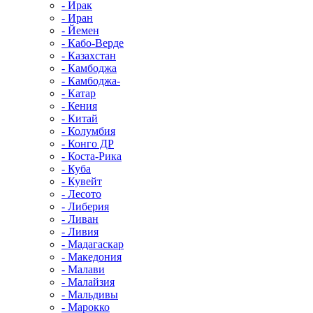
- Ирак
- Иран
- Йемен
- Кабо-Верде
- Казахстан
- Камбоджа
- Камбоджа-
- Катар
- Кения
- Китай
- Колумбия
- Конго ДР
- Коста-Рика
- Куба
- Кувейт
- Лесото
- Либерия
- Ливан
- Ливия
- Мадагаскар
- Македония
- Малави
- Малайзия
- Мальдивы
- Марокко