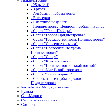
Приднестровье
- 25 рублей
- 3 рубля
- Альбомы и наборы монет
- Вне серии
- Пластиковые деньги
- Приднестровье. Ценности, события и лица
- Серия "70 лет Победы"
- Серия "Города Приднестровья"
- Серия "Государственность Приднестровья"
- Серия "Освоение космоса"
- Серия "Православные храмы
Приднестровья"
- Серия "Спорт"
- Серия "Красная Книга"
- Серия "Приднестровье - край родной"
- Серия «Китайский гороскоп»
- Серия: "Знаки зодиака"
- Современные гербы городов
Приднестровья
Республика Малуку-Селатан
Руанда
Сан-Марино
Сейшельские острова
Солянка