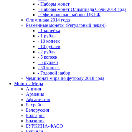
- Наборы монет
- Наборы монет Олимпиада Сочи 2014 года
- Официальные наборы ЦБ РФ
Олимпиада 2014 года
Разменные монеты (Регулярный чекан)
- 1 копейка
- 1 рубль
- 10 копеек
- 10 рублей
- 2 рубля
- 5 копеек
- 5 рублей
- 50 копеек
- Годовой набор
Чемпионат мира по футболу 2018 года
Монеты Мира
Англия
Армения
Афганистан
Бахрейн
Белоруссия
Болгария
Бразилия
БУРКИНА-ФАСО
Бурунди