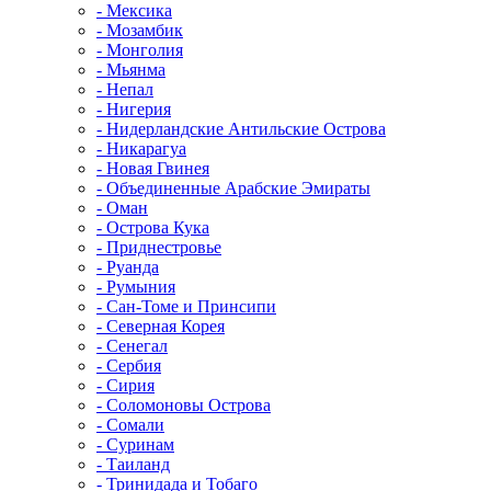
- Мексика
- Мозамбик
- Монголия
- Мьянма
- Непал
- Нигерия
- Нидерландские Антильские Острова
- Никарагуа
- Новая Гвинея
- Объединенные Арабские Эмираты
- Оман
- Острова Кука
- Приднестровье
- Руанда
- Румыния
- Сан-Томе и Принсипи
- Северная Корея
- Сенегал
- Сербия
- Сирия
- Соломоновы Острова
- Сомали
- Суринам
- Таиланд
- Тринидада и Тобаго