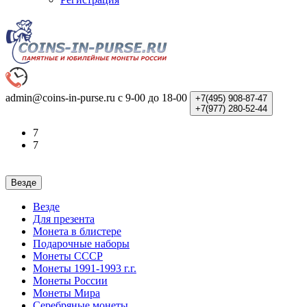
admin@coins-in-purse.ru
с 9-00 до 18-00
+7(495)
908-87-47
+7(977)
280-52-44
7
7
Везде
Везде
Для презента
Монета в блистере
Подарочные наборы
Монеты СССР
Монеты 1991-1993 г.г.
Монеты России
Монеты Мира
Серебряные монеты