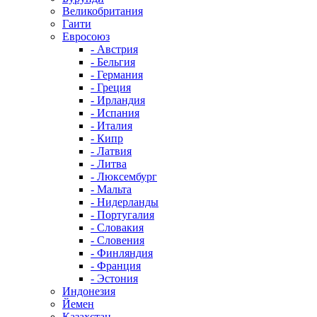
Великобритания
Гаити
Евросоюз
- Австрия
- Бельгия
- Германия
- Греция
- Ирландия
- Испания
- Италия
- Кипр
- Латвия
- Литва
- Люксембург
- Мальта
- Нидерланды
- Португалия
- Словакия
- Словения
- Финляндия
- Франция
- Эстония
Индонезия
Йемен
Казахстан