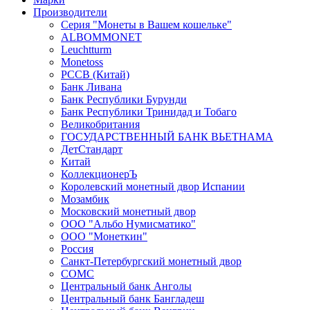
Производители
Серия "Монеты в Вашем кошельке"
ALBOMMONET
Leuchtturm
Monetoss
PCCB (Китай)
Банк Ливана
Банк Республики Бурунди
Банк Республики Тринидад и Тобаго
Великобритания
ГОСУДАРСТВЕННЫЙ БАНК ВЬЕТНАМА
ДетСтандарт
Китай
КоллекционерЪ
Королевский монетный двор Испании
Мозамбик
Московский монетный двор
ООО "Альбо Нумисматико"
ООО "Монеткин"
Россия
Санкт-Петербургский монетный двор
СОМС
Центральный банк Анголы
Центральный банк Бангладеш