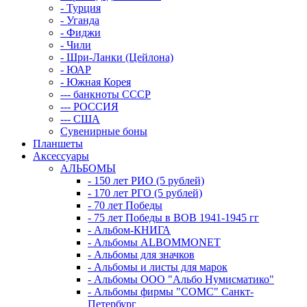
- Турция
- Уганда
- Фиджи
- Чили
- Шри-Ланки (Цейлона)
- ЮАР
- Южная Корея
--- банкноты СССР
--- РОССИЯ
--- США
Сувенирные боны
Планшеты
Аксессуары
АЛЬБОМЫ
- 150 лет РИО (5 рублей)
- 170 лет РГО (5 рублей)
- 70 лет Победы
- 75 лет Победы в ВОВ 1941-1945 гг
- Альбом-КНИГА
- Альбомы ALBOMMONET
- Альбомы для значков
- Альбомы и листы для марок
- Альбомы ООО "Альбо Нумисматико"
- Альбомы фирмы "СОМС" Санкт-
Петербург