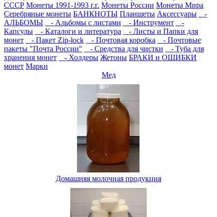
СССР
Монеты 1991-1993 г.г.
Монеты России
Монеты Мира
Серебряные монеты
БАНКНОТЫ
Планшеты
Аксессуары
-
АЛЬБОМЫ
- Альбомы с листами
- Инструмент
-
Капсулы
- Каталоги и литература
- Листы и Папки для
монет
- Пакет Zip-lock
- Почтовая коробка
- Почтовые
пакеты "Почта России"
- Средства для чистки
- Туба для
хранения монет
- Холдеры
Жетоны
БРАКИ и ОШИБКИ
монет
Марки
Мед
Домашняя молочная продукция