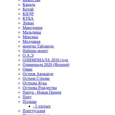
Канада
Китай
КНДР
КУБА
Ливан
Македония
Мальдивы
Мексика
Молдавия
монеты Тайланда
Наборы монет
О.А.Э
ОЛИМПИАДА 2016 года
Олимпиада 2020 (Япония)
Оман
Остров Авокарде
Остров Строма
Острова Кука
Острова Рождества
Папуа - Новая Гвинея
Перу
Польша
- 5 злотых
Порттугалия