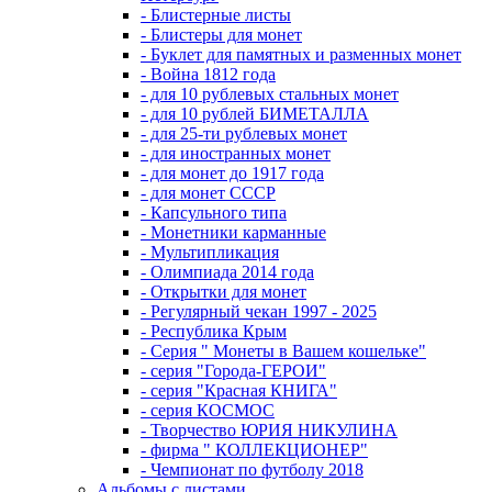
- Блистерные листы
- Блистеры для монет
- Буклет для памятных и разменных монет
- Война 1812 года
- для 10 рублевых стальных монет
- для 10 рублей БИМЕТАЛЛА
- для 25-ти рублевых монет
- для иностранных монет
- для монет до 1917 года
- для монет СССР
- Капсульного типа
- Монетники карманные
- Мультипликация
- Олимпиада 2014 года
- Открытки для монет
- Регулярный чекан 1997 - 2025
- Республика Крым
- Серия " Монеты в Вашем кошельке"
- серия "Города-ГЕРОИ"
- серия "Красная КНИГА"
- серия КОСМОС
- Творчество ЮРИЯ НИКУЛИНА
- фирма " КОЛЛЕКЦИОНЕР"
- Чемпионат по футболу 2018
Альбомы с листами