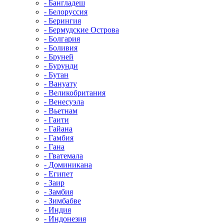
- Бангладеш
- Белоруссия
- Берингия
- Бермудские Острова
- Болгария
- Боливия
- Бруней
- Бурунди
- Бутан
- Вануату
- Великобритания
- Венесуэла
- Вьетнам
- Гаити
- Гайана
- Гамбия
- Гана
- Гватемала
- Доминикана
- Египет
- Заир
- Замбия
- Зимбабве
- Индия
- Индонезия