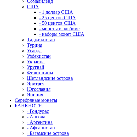
Сомалиленд
США
- 1 доллар США
- 25 центов США
- 50 центов США
- монеты в альбоме
- наборы монет США
Таджикистан
Турция
Уганда
Узбекистан
Украина
Уругвай
Филиппины
Шетландские острова
Эритрея
Югославия
Япония
Серебряные монеты
БАНКНОТЫ
- Гондурас
- Ангола
- Аргентина
- Афганистан
- Багамские острова