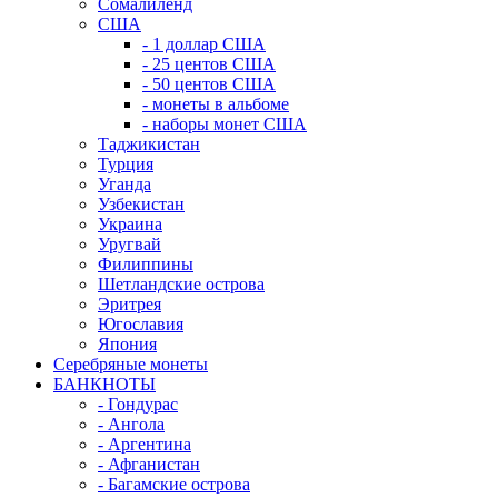
Сомалиленд
США
- 1 доллар США
- 25 центов США
- 50 центов США
- монеты в альбоме
- наборы монет США
Таджикистан
Турция
Уганда
Узбекистан
Украина
Уругвай
Филиппины
Шетландские острова
Эритрея
Югославия
Япония
Серебряные монеты
БАНКНОТЫ
- Гондурас
- Ангола
- Аргентина
- Афганистан
- Багамские острова