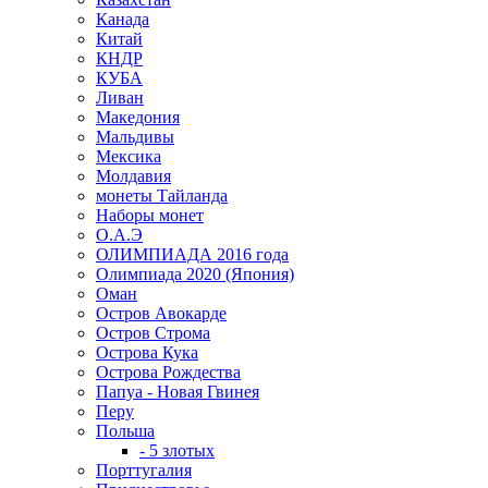
Канада
Китай
КНДР
КУБА
Ливан
Македония
Мальдивы
Мексика
Молдавия
монеты Тайланда
Наборы монет
О.А.Э
ОЛИМПИАДА 2016 года
Олимпиада 2020 (Япония)
Оман
Остров Авокарде
Остров Строма
Острова Кука
Острова Рождества
Папуа - Новая Гвинея
Перу
Польша
- 5 злотых
Порттугалия