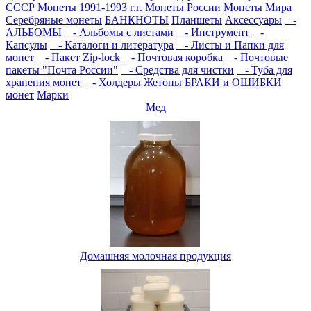
СССР
Монеты 1991-1993 г.г.
Монеты России
Монеты Мира
Серебряные монеты
БАНКНОТЫ
Планшеты
Аксессуары
-
АЛЬБОМЫ
- Альбомы с листами
- Инструмент
-
Капсулы
- Каталоги и литература
- Листы и Папки для
монет
- Пакет Zip-lock
- Почтовая коробка
- Почтовые
пакеты "Почта России"
- Средства для чистки
- Туба для
хранения монет
- Холдеры
Жетоны
БРАКИ и ОШИБКИ
монет
Марки
Мед
Домашняя молочная продукция