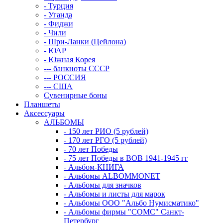
- Турция
- Уганда
- Фиджи
- Чили
- Шри-Ланки (Цейлона)
- ЮАР
- Южная Корея
--- банкноты СССР
--- РОССИЯ
--- США
Сувенирные боны
Планшеты
Аксессуары
АЛЬБОМЫ
- 150 лет РИО (5 рублей)
- 170 лет РГО (5 рублей)
- 70 лет Победы
- 75 лет Победы в ВОВ 1941-1945 гг
- Альбом-КНИГА
- Альбомы ALBOMMONET
- Альбомы для значков
- Альбомы и листы для марок
- Альбомы ООО "Альбо Нумисматико"
- Альбомы фирмы "СОМС" Санкт-
Петербург