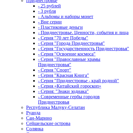
Приднестровье
- 25 рублей
- 3 рубля
- Альбомы и наборы монет
- Вне серии
- Пластиковые деньги
- Приднестровье. Ценности, события и лица
- Серия "70 лет Победы"
- Серия "Города Приднестровья"
- Серия "Государственность Приднестровья"
- Серия "Освоение космоса"
- Серия "Православные храмы
Приднестровья"
- Серия "Спорт"
- Серия "Красная Книга"
- Серия "Приднестровье - край родной"
- Серия «Китайский гороскоп»
- Серия: "Знаки зодиака"
- Современные гербы городов
Приднестровья
Республика Малуку-Селатан
Руанда
Сан-Марино
Сейшельские острова
Солянка