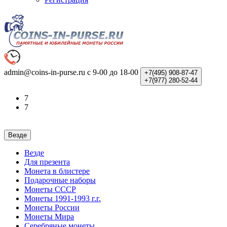
admin@coins-in-purse.ru
с 9-00 до 18-00
+7(495)
908-87-47
+7(977)
280-52-44
7
7
Везде
Везде
Для презента
Монета в блистере
Подарочные наборы
Монеты СССР
Монеты 1991-1993 г.г.
Монеты России
Монеты Мира
Серебряные монеты