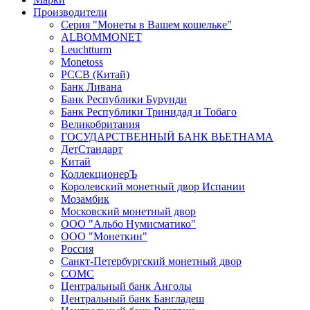
Производители
Серия "Монеты в Вашем кошельке"
ALBOMMONET
Leuchtturm
Monetoss
PCCB (Китай)
Банк Ливана
Банк Республики Бурунди
Банк Республики Тринидад и Тобаго
Великобритания
ГОСУДАРСТВЕННЫЙ БАНК ВЬЕТНАМА
ДетСтандарт
Китай
КоллекционерЪ
Королевский монетный двор Испании
Мозамбик
Московский монетный двор
ООО "Альбо Нумисматико"
ООО "Монеткин"
Россия
Санкт-Петербургский монетный двор
СОМС
Центральный банк Анголы
Центральный банк Бангладеш