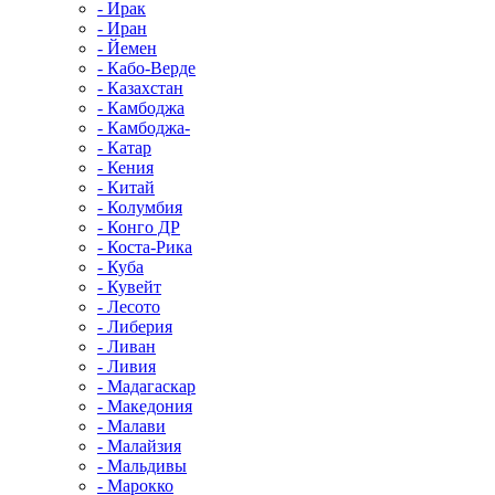
- Ирак
- Иран
- Йемен
- Кабо-Верде
- Казахстан
- Камбоджа
- Камбоджа-
- Катар
- Кения
- Китай
- Колумбия
- Конго ДР
- Коста-Рика
- Куба
- Кувейт
- Лесото
- Либерия
- Ливан
- Ливия
- Мадагаскар
- Македония
- Малави
- Малайзия
- Мальдивы
- Марокко