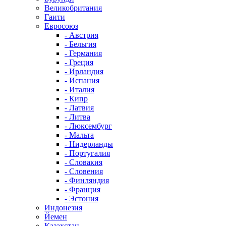
Великобритания
Гаити
Евросоюз
- Австрия
- Бельгия
- Германия
- Греция
- Ирландия
- Испания
- Италия
- Кипр
- Латвия
- Литва
- Люксембург
- Мальта
- Нидерланды
- Португалия
- Словакия
- Словения
- Финляндия
- Франция
- Эстония
Индонезия
Йемен
Казахстан