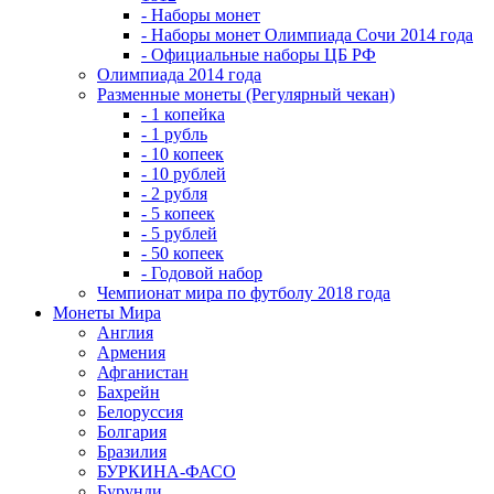
- Наборы монет
- Наборы монет Олимпиада Сочи 2014 года
- Официальные наборы ЦБ РФ
Олимпиада 2014 года
Разменные монеты (Регулярный чекан)
- 1 копейка
- 1 рубль
- 10 копеек
- 10 рублей
- 2 рубля
- 5 копеек
- 5 рублей
- 50 копеек
- Годовой набор
Чемпионат мира по футболу 2018 года
Монеты Мира
Англия
Армения
Афганистан
Бахрейн
Белоруссия
Болгария
Бразилия
БУРКИНА-ФАСО
Бурунди