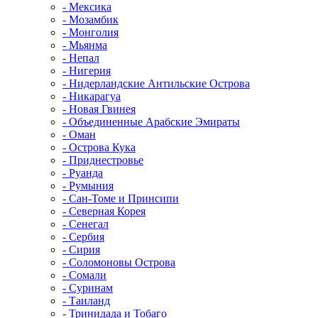
- Мексика
- Мозамбик
- Монголия
- Мьянма
- Непал
- Нигерия
- Нидерландские Антильские Острова
- Никарагуа
- Новая Гвинея
- Объединенные Арабские Эмираты
- Оман
- Острова Кука
- Приднестровье
- Руанда
- Румыния
- Сан-Томе и Принсипи
- Северная Корея
- Сенегал
- Сербия
- Сирия
- Соломоновы Острова
- Сомали
- Суринам
- Таиланд
- Тринидада и Тобаго