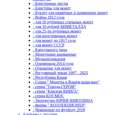
- Блистерные листы
- Блистеры для монет
- Буклет для памятных и разменных монет
- Война 1812 года
- для 10 рублевых стальных монет
- для 10 рублей БИМЕТАЛЛА
- для 25-ти рублевых монет
- для иностранных монет
- для монет до 1917 года
- для монет СССР
- Капсульного типа
- Монетники карманные
- Мультипликация
- Олимпиада 2014 года
- Открытки для монет
- Регулярный чекан 1997 - 2025
- Республика Крым
- Серия " Монеты в Вашем кошельке"
- серия "Города-ГЕРОИ"
- серия "Красная КНИГА"
- серия КОСМОС
- Творчество ЮРИЯ НИКУЛИНА
- фирма " КОЛЛЕКЦИОНЕР"
- Чемпионат по футболу 2018
Альбомы с листами