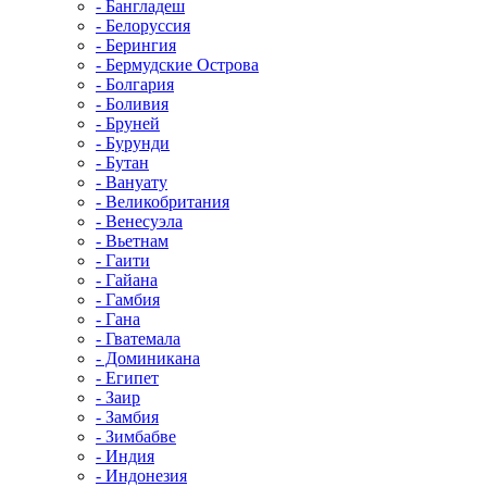
- Бангладеш
- Белоруссия
- Берингия
- Бермудские Острова
- Болгария
- Боливия
- Бруней
- Бурунди
- Бутан
- Вануату
- Великобритания
- Венесуэла
- Вьетнам
- Гаити
- Гайана
- Гамбия
- Гана
- Гватемала
- Доминикана
- Египет
- Заир
- Замбия
- Зимбабве
- Индия
- Индонезия