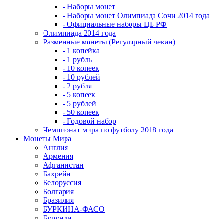
- Наборы монет
- Наборы монет Олимпиада Сочи 2014 года
- Официальные наборы ЦБ РФ
Олимпиада 2014 года
Разменные монеты (Регулярный чекан)
- 1 копейка
- 1 рубль
- 10 копеек
- 10 рублей
- 2 рубля
- 5 копеек
- 5 рублей
- 50 копеек
- Годовой набор
Чемпионат мира по футболу 2018 года
Монеты Мира
Англия
Армения
Афганистан
Бахрейн
Белоруссия
Болгария
Бразилия
БУРКИНА-ФАСО
Бурунди