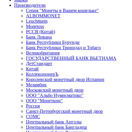
Производители
Серия "Монеты в Вашем кошельке"
ALBOMMONET
Leuchtturm
Monetoss
PCCB (Китай)
Банк Ливана
Банк Республики Бурунди
Банк Республики Тринидад и Тобаго
Великобритания
ГОСУДАРСТВЕННЫЙ БАНК ВЬЕТНАМА
ДетСтандарт
Китай
КоллекционерЪ
Королевский монетный двор Испании
Мозамбик
Московский монетный двор
ООО "Альбо Нумисматико"
ООО "Монеткин"
Россия
Санкт-Петербургский монетный двор
СОМС
Центральный банк Анголы
Центральный банк Бангладеш