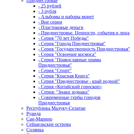
Приднестровье
- 25 рублей
- 3 рубля
- Альбомы и наборы монет
- Вне серии
- Пластиковые деньги
- Приднестровье. Ценности, события и лица
- Серия "70 лет Победы"
- Серия "Города Приднестровья"
- Серия "Государственность Приднестровья"
- Серия "Освоение космоса"
- Серия "Православные храмы
Приднестровья"
- Серия "Спорт"
- Серия "Красная Книга"
- Серия "Приднестровье - край родной"
- Серия «Китайский гороскоп»
- Серия: "Знаки зодиака"
- Современные гербы городов
Приднестровья
Республика Малуку-Селатан
Руанда
Сан-Марино
Сейшельские острова
Солянка