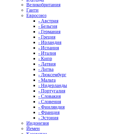
Великобритания
Гаити
Евросоюз
- Австрия
- Бельгия
- Германия
- Греция
- Ирландия
- Испания
- Италия
- Кипр
- Латвия
- Литва
- Люксембург
- Мальта
- Нидерланды
- Португалия
- Словакия
- Словения
- Финляндия
- Франция
- Эстония
Индонезия
Йемен
Казахстан