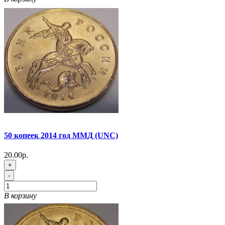
50 копеек 2014 год ММД (UNC)
20.00р.
+
-
В корзину