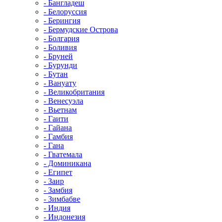
- Бангладеш
- Белоруссия
- Берингия
- Бермудские Острова
- Болгария
- Боливия
- Бруней
- Бурунди
- Бутан
- Вануату
- Великобритания
- Венесуэла
- Вьетнам
- Гаити
- Гайана
- Гамбия
- Гана
- Гватемала
- Доминикана
- Египет
- Заир
- Замбия
- Зимбабве
- Индия
- Индонезия