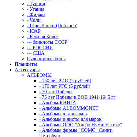
- Турция
- Уганда
- Фиджи
- Чили
- Шри-Ланки (Цейлона)
- ЮАР
- Южная Корея
--- банкноты СССР
--- РОССИЯ
--- США
Сувенирные боны
Планшеты
Аксессуары
АЛЬБОМЫ
- 150 лет РИО (5 рублей)
- 170 лет РГО (5 рублей)
- 70 лет Победы
- 75 лет Победы в ВОВ 1941-1945 гг
- Альбом-КНИГА
- Альбомы ALBOMMONET
- Альбомы для значков
- Альбомы и листы для марок
- Альбомы ООО "Альбо Нумисматико"
- Альбомы фирмы "СОМС" Санкт-
Петербург