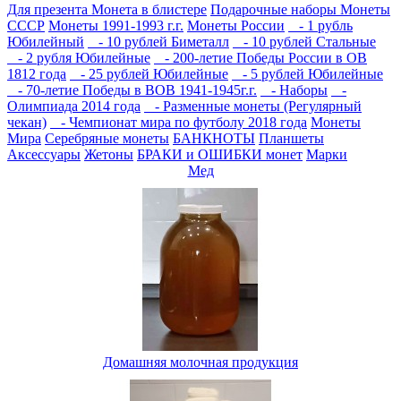
Для презента
Монета в блистере
Подарочные наборы
Монеты
СССР
Монеты 1991-1993 г.г.
Монеты России
- 1 рубль
Юбилейный
- 10 рублей Биметалл
- 10 рублей Стальные
- 2 рубля Юбилейные
- 200-летие Победы России в ОВ
1812 года
- 25 рублей Юбилейные
- 5 рублей Юбилейные
- 70-летие Победы в ВОВ 1941-1945г.г.
- Наборы
-
Олимпиада 2014 года
- Разменные монеты (Регулярный
чекан)
- Чемпионат мира по футболу 2018 года
Монеты
Мира
Серебряные монеты
БАНКНОТЫ
Планшеты
Аксессуары
Жетоны
БРАКИ и ОШИБКИ монет
Марки
Мед
Домашняя молочная продукция