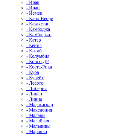
- Ирак
- Иран
- Йемен
- Кабо-Верде
- Казахстан
- Камбоджа
- Камбоджа-
- Катар
- Кения
- Китай
- Колумбия
- Конго ДР
- Коста-Рика
- Куба
- Кувейт
- Лесото
- Либерия
- Ливан
- Ливия
- Мадагаскар
- Македония
- Малави
- Малайзия
- Мальдивы
- Марокко