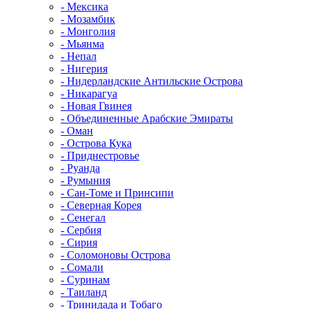
- Мексика
- Мозамбик
- Монголия
- Мьянма
- Непал
- Нигерия
- Нидерландские Антильские Острова
- Никарагуа
- Новая Гвинея
- Объединенные Арабские Эмираты
- Оман
- Острова Кука
- Приднестровье
- Руанда
- Румыния
- Сан-Томе и Принсипи
- Северная Корея
- Сенегал
- Сербия
- Сирия
- Соломоновы Острова
- Сомали
- Суринам
- Таиланд
- Тринидада и Тобаго