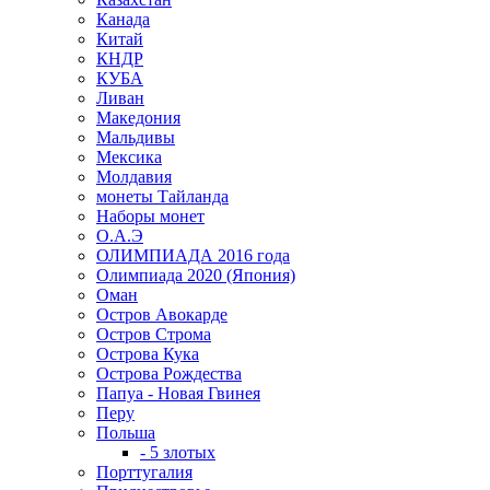
Канада
Китай
КНДР
КУБА
Ливан
Македония
Мальдивы
Мексика
Молдавия
монеты Тайланда
Наборы монет
О.А.Э
ОЛИМПИАДА 2016 года
Олимпиада 2020 (Япония)
Оман
Остров Авокарде
Остров Строма
Острова Кука
Острова Рождества
Папуа - Новая Гвинея
Перу
Польша
- 5 злотых
Порттугалия