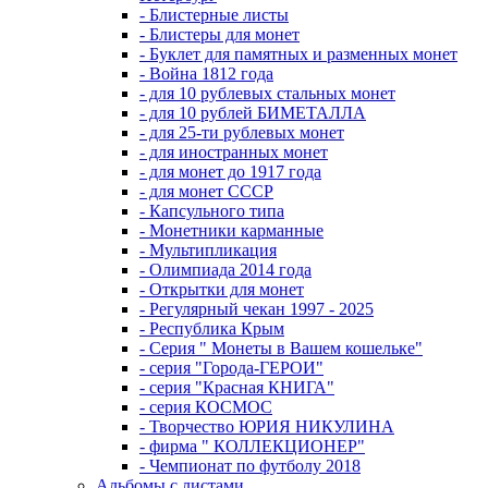
- Блистерные листы
- Блистеры для монет
- Буклет для памятных и разменных монет
- Война 1812 года
- для 10 рублевых стальных монет
- для 10 рублей БИМЕТАЛЛА
- для 25-ти рублевых монет
- для иностранных монет
- для монет до 1917 года
- для монет СССР
- Капсульного типа
- Монетники карманные
- Мультипликация
- Олимпиада 2014 года
- Открытки для монет
- Регулярный чекан 1997 - 2025
- Республика Крым
- Серия " Монеты в Вашем кошельке"
- серия "Города-ГЕРОИ"
- серия "Красная КНИГА"
- серия КОСМОС
- Творчество ЮРИЯ НИКУЛИНА
- фирма " КОЛЛЕКЦИОНЕР"
- Чемпионат по футболу 2018
Альбомы с листами