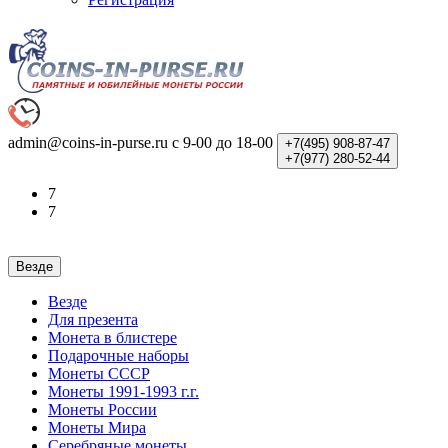
admin@coins-in-purse.ru
с 9-00 до 18-00
+7(495)
908-87-47
+7(977)
280-52-44
7
7
Везде
Везде
Для презента
Монета в блистере
Подарочные наборы
Монеты СССР
Монеты 1991-1993 г.г.
Монеты России
Монеты Мира
Серебряные монеты