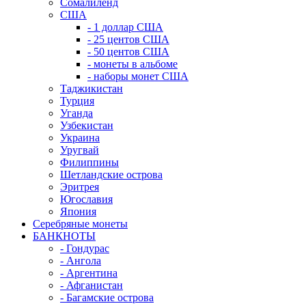
Сомалиленд
США
- 1 доллар США
- 25 центов США
- 50 центов США
- монеты в альбоме
- наборы монет США
Таджикистан
Турция
Уганда
Узбекистан
Украина
Уругвай
Филиппины
Шетландские острова
Эритрея
Югославия
Япония
Серебряные монеты
БАНКНОТЫ
- Гондурас
- Ангола
- Аргентина
- Афганистан
- Багамские острова