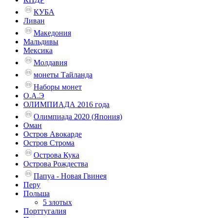
КУБА
Ливан
Македония
Мальдивы
Мексика
Молдавия
монеты Тайланда
Наборы монет
О.А.Э
ОЛИМПИАДА 2016 года
Олимпиада 2020 (Япония)
Оман
Остров Авокарде
Остров Строма
Острова Кука
Острова Рождества
Папуа - Новая Гвинея
Перу
Польша
5 злотых
Порттугалия