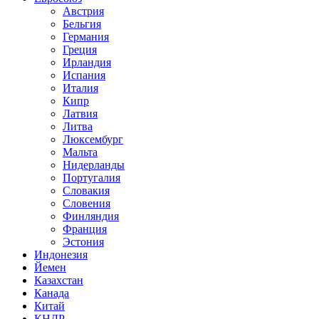
Австрия
Бельгия
Германия
Греция
Ирландия
Испания
Италия
Кипр
Латвия
Литва
Люксембург
Мальта
Нидерланды
Португалия
Словакия
Словения
Финляндия
Франция
Эстония
Индонезия
Йемен
Казахстан
Канада
Китай
КНДР