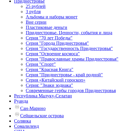
Приднестровье
25 рублей
3 рубля
Альбомы и наборы монет
Вне серии
Пластиковые деньги
Приднестровье. Ценности, события и лица
Серия "70 лет Победы"
Серия "Города Приднестровья"
Серия "Государственность Приднестровья"
Серия "Освоение космоса"
Серия "Православные храмы Приднестровья"
Серия "Спорт"
Серия "Красная Книга"
Серия "Приднестровье - край родной"
Серия «Китайский гороскоп»
Серия: "Знаки зодиака"
Современные гербы городов Приднестровья
Республика Малуку-Селатан
Руанда
Сан-Марино
Сейшельские острова
Солянка
Сомалиленд