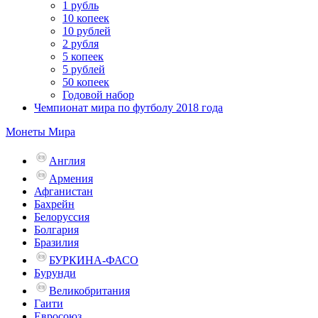
1 рубль
10 копеек
10 рублей
2 рубля
5 копеек
5 рублей
50 копеек
Годовой набор
Чемпионат мира по футболу 2018 года
Монеты Мира
Англия
Армения
Афганистан
Бахрейн
Белоруссия
Болгария
Бразилия
БУРКИНА-ФАСО
Бурунди
Великобритания
Гаити
Евросоюз