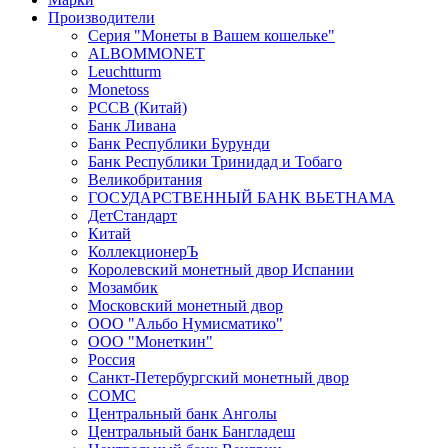
Производители
Серия "Монеты в Вашем кошельке"
ALBOMMONET
Leuchtturm
Monetoss
PCCB (Китай)
Банк Ливана
Банк Республики Бурунди
Банк Республики Тринидад и Тобаго
Великобритания
ГОСУДАРСТВЕННЫЙ БАНК ВЬЕТНАМА
ДетСтандарт
Китай
КоллекционерЪ
Королевский монетный двор Испании
Мозамбик
Московский монетный двор
ООО "Альбо Нумисматико"
ООО "Монеткин"
Россия
Санкт-Петербургский монетный двор
СОМС
Центральный банк Анголы
Центральный банк Бангладеш