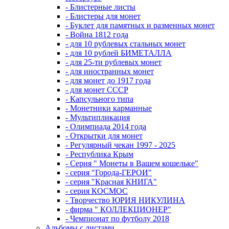
- Блистерные листы
- Блистеры для монет
- Буклет для памятных и разменных монет
- Война 1812 года
- для 10 рублевых стальных монет
- для 10 рублей БИМЕТАЛЛА
- для 25-ти рублевых монет
- для иностранных монет
- для монет до 1917 года
- для монет СССР
- Капсульного типа
- Монетники карманные
- Мультипликация
- Олимпиада 2014 года
- Открытки для монет
- Регулярный чекан 1997 - 2025
- Республика Крым
- Серия " Монеты в Вашем кошельке"
- серия "Города-ГЕРОИ"
- серия "Красная КНИГА"
- серия КОСМОС
- Творчество ЮРИЯ НИКУЛИНА
- фирма " КОЛЛЕКЦИОНЕР"
- Чемпионат по футболу 2018
Альбомы с листами