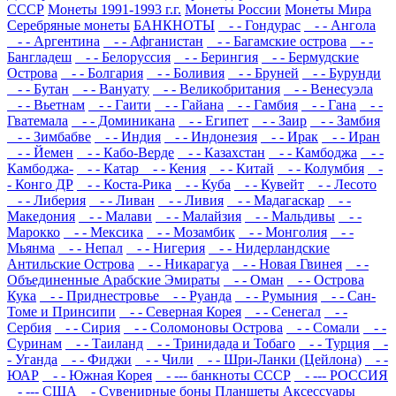
СССР
Монеты 1991-1993 г.г.
Монеты России
Монеты Мира
Серебряные монеты
БАНКНОТЫ
- - Гондурас
- - Ангола
- - Аргентина
- - Афганистан
- - Багамские острова
- -
Бангладеш
- - Белоруссия
- - Берингия
- - Бермудские
Острова
- - Болгария
- - Боливия
- - Бруней
- - Бурунди
- - Бутан
- - Вануату
- - Великобритания
- - Венесуэла
- - Вьетнам
- - Гаити
- - Гайана
- - Гамбия
- - Гана
- -
Гватемала
- - Доминикана
- - Египет
- - Заир
- - Замбия
- - Зимбабве
- - Индия
- - Индонезия
- - Ирак
- - Иран
- - Йемен
- - Кабо-Верде
- - Казахстан
- - Камбоджа
- -
Камбоджа-
- - Катар
- - Кения
- - Китай
- - Колумбия
-
- Конго ДР
- - Коста-Рика
- - Куба
- - Кувейт
- - Лесото
- - Либерия
- - Ливан
- - Ливия
- - Мадагаскар
- -
Македония
- - Малави
- - Малайзия
- - Мальдивы
- -
Марокко
- - Мексика
- - Мозамбик
- - Монголия
- -
Мьянма
- - Непал
- - Нигерия
- - Нидерландские
Антильские Острова
- - Никарагуа
- - Новая Гвинея
- -
Объединенные Арабские Эмираты
- - Оман
- - Острова
Кука
- - Приднестровье
- - Руанда
- - Румыния
- - Сан-
Томе и Принсипи
- - Северная Корея
- - Сенегал
- -
Сербия
- - Сирия
- - Соломоновы Острова
- - Сомали
- -
Суринам
- - Таиланд
- - Тринидада и Тобаго
- - Турция
-
- Уганда
- - Фиджи
- - Чили
- - Шри-Ланки (Цейлона)
- -
ЮАР
- - Южная Корея
- --- банкноты СССР
- --- РОССИЯ
- --- США
- Сувенирные боны
Планшеты
Аксессуары