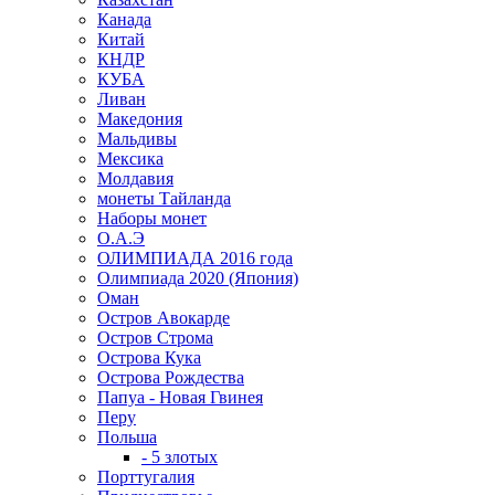
Канада
Китай
КНДР
КУБА
Ливан
Македония
Мальдивы
Мексика
Молдавия
монеты Тайланда
Наборы монет
О.А.Э
ОЛИМПИАДА 2016 года
Олимпиада 2020 (Япония)
Оман
Остров Авокарде
Остров Строма
Острова Кука
Острова Рождества
Папуа - Новая Гвинея
Перу
Польша
- 5 злотых
Порттугалия