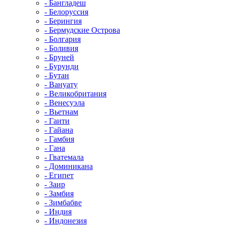
- Бангладеш
- Белоруссия
- Берингия
- Бермудские Острова
- Болгария
- Боливия
- Бруней
- Бурунди
- Бутан
- Вануату
- Великобритания
- Венесуэла
- Вьетнам
- Гаити
- Гайана
- Гамбия
- Гана
- Гватемала
- Доминикана
- Египет
- Заир
- Замбия
- Зимбабве
- Индия
- Индонезия