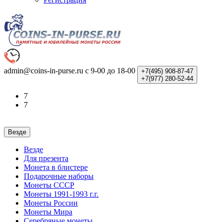
admin@coins-in-purse.ru
с 9-00 до 18-00
+7(495)
908-87-47
+7(977)
280-52-44
7
7
Везде
Везде
Для презента
Монета в блистере
Подарочные наборы
Монеты СССР
Монеты 1991-1993 г.г.
Монеты России
Монеты Мира
Серебряные монеты