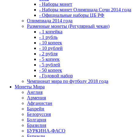
- Наборы монет
- Наборы монет Олимпиада Сочи 2014 года
- Официальные наборы ЦБ РФ
Олимпиада 2014 года
Разменные монеты (Регулярный чекан)
- 1 копейка
- 1 рубль
- 10 копеек
- 10 рублей
- 2 рубля
- 5 копеек
- 5 рублей
- 50 копеек
- Годовой набор
Чемпионат мира по футболу 2018 года
Монеты Мира
Англия
Армения
Афганистан
Бахрейн
Белоруссия
Болгария
Бразилия
БУРКИНА-ФАСО
Бурунди