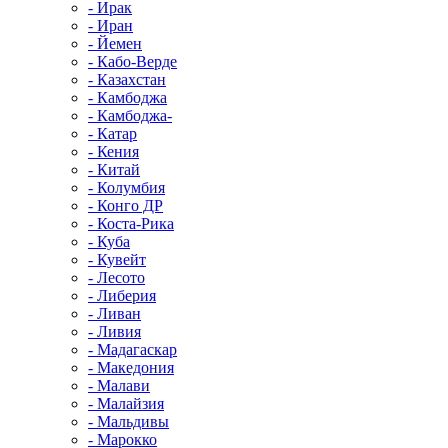
- Ирак
- Иран
- Йемен
- Кабо-Верде
- Казахстан
- Камбоджа
- Камбоджа-
- Катар
- Кения
- Китай
- Колумбия
- Конго ДР
- Коста-Рика
- Куба
- Кувейт
- Лесото
- Либерия
- Ливан
- Ливия
- Мадагаскар
- Македония
- Малави
- Малайзия
- Мальдивы
- Марокко