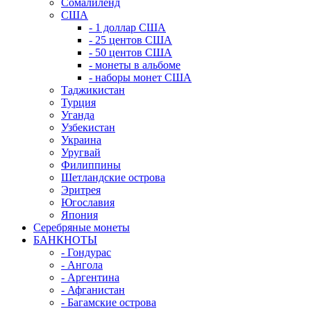
Сомалиленд
США
- 1 доллар США
- 25 центов США
- 50 центов США
- монеты в альбоме
- наборы монет США
Таджикистан
Турция
Уганда
Узбекистан
Украина
Уругвай
Филиппины
Шетландские острова
Эритрея
Югославия
Япония
Серебряные монеты
БАНКНОТЫ
- Гондурас
- Ангола
- Аргентина
- Афганистан
- Багамские острова