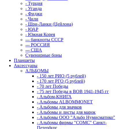
- Турция
- Уганда
- Фиджи
- Чили
- Шри-Ланки (Цейлона)
- ЮАР
- Южная Корея
--- банкноты СССР
--- РОССИЯ
--- США
Сувенирные боны
Планшеты
Аксессуары
АЛЬБОМЫ
- 150 лет РИО (5 рублей)
- 170 лет РГО (5 рублей)
- 70 лет Победы
- 75 лет Победы в ВОВ 1941-1945 гг
- Альбом-КНИГА
- Альбомы ALBOMMONET
- Альбомы для значков
- Альбомы и листы для марок
- Альбомы ООО "Альбо Нумисматико"
- Альбомы фирмы "СОМС" Санкт-
Петербург