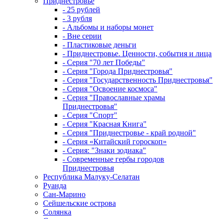
Приднестровье
- 25 рублей
- 3 рубля
- Альбомы и наборы монет
- Вне серии
- Пластиковые деньги
- Приднестровье. Ценности, события и лица
- Серия "70 лет Победы"
- Серия "Города Приднестровья"
- Серия "Государственность Приднестровья"
- Серия "Освоение космоса"
- Серия "Православные храмы
Приднестровья"
- Серия "Спорт"
- Серия "Красная Книга"
- Серия "Приднестровье - край родной"
- Серия «Китайский гороскоп»
- Серия: "Знаки зодиака"
- Современные гербы городов
Приднестровья
Республика Малуку-Селатан
Руанда
Сан-Марино
Сейшельские острова
Солянка