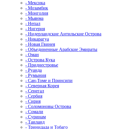
- Мексика
- Мозамбик
- Монголия
- Мьянма
- Непал
- Нигерия
- Нидерландские Антильские Острова
- Никарагуа
- Новая Гвинея
- Объединенные Арабские Эмираты
- Оман
- Острова Кука
- Приднестровье
- Руанда
- Румыния
- Сан-Томе и Принсипи
- Северная Корея
- Сенегал
- Сербия
- Сирия
- Соломоновы Острова
- Сомали
- Суринам
- Таиланд
- Тринидада и Тобаго