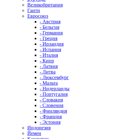
Великобритания
Гаити
Евросоюз
- Австрия
- Бельгия
- Германия
- Греция
- Ирландия
- Испания
- Италия
- Кипр
- Латвия
- Литва
- Люксембург
- Мальта
- Нидерланды
- Португалия
- Словакия
- Словения
- Финляндия
- Франция
- Эстония
Индонезия
Йемен
Казахстан