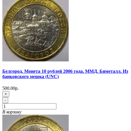
Белгород. Монета 10 рублей 2006 года. ММД. Биметалл. Из
банковского мешка (UNC)
500.00р.
+
-
В корзину