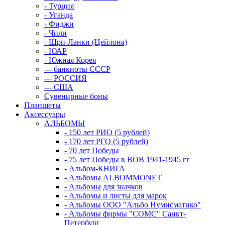
- Турция
- Уганда
- Фиджи
- Чили
- Шри-Ланки (Цейлона)
- ЮАР
- Южная Корея
--- банкноты СССР
--- РОССИЯ
--- США
Сувенирные боны
Планшеты
Аксессуары
АЛЬБОМЫ
- 150 лет РИО (5 рублей)
- 170 лет РГО (5 рублей)
- 70 лет Победы
- 75 лет Победы в ВОВ 1941-1945 гг
- Альбом-КНИГА
- Альбомы ALBOMMONET
- Альбомы для значков
- Альбомы и листы для марок
- Альбомы ООО "Альбо Нумисматико"
- Альбомы фирмы "СОМС" Санкт-
Петербург