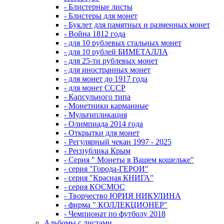
- Блистерные листы
- Блистеры для монет
- Буклет для памятных и разменных монет
- Война 1812 года
- для 10 рублевых стальных монет
- для 10 рублей БИМЕТАЛЛА
- для 25-ти рублевых монет
- для иностранных монет
- для монет до 1917 года
- для монет СССР
- Капсульного типа
- Монетники карманные
- Мультипликация
- Олимпиада 2014 года
- Открытки для монет
- Регулярный чекан 1997 - 2025
- Республика Крым
- Серия " Монеты в Вашем кошельке"
- серия "Города-ГЕРОИ"
- серия "Красная КНИГА"
- серия КОСМОС
- Творчество ЮРИЯ НИКУЛИНА
- фирма " КОЛЛЕКЦИОНЕР"
- Чемпионат по футболу 2018
Альбомы с листами