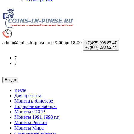
admin@coins-in-purse.ru
с 9-00 до 18-00
+7(495)
908-87-47
+7(977)
280-52-44
7
7
Везде
Везде
Для презента
Монета в блистере
Подарочные наборы
Монеты СССР
Монеты 1991-1993 г.г.
Монеты России
Монеты Мира
Серебряные монеты