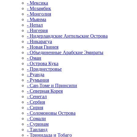
- Мексика
- Мозамбик
- Монголия
- Мьянма
- Непал
- Нигерия
- Нидерландские Антильские Острова
- Никарагуа
- Новая Гвинея
- Объединенные Арабские Эмираты
- Оман
- Острова Кука
- Приднестровье
- Руанда
- Румыния
- Сан-Томе и Принсипи
- Северная Корея
- Сенегал
- Сербия
- Сирия
- Соломоновы Острова
- Сомали
- Суринам
- Таиланд
- Тринидада и Тобаго