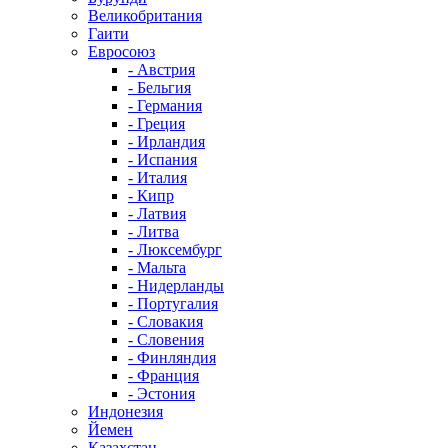
Великобритания
Гаити
Евросоюз
- Австрия
- Бельгия
- Германия
- Греция
- Ирландия
- Испания
- Италия
- Кипр
- Латвия
- Литва
- Люксембург
- Мальта
- Нидерланды
- Португалия
- Словакия
- Словения
- Финляндия
- Франция
- Эстония
Индонезия
Йемен
Казахстан