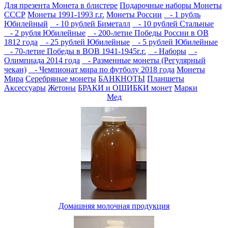
Для презента
Монета в блистере
Подарочные наборы
Монеты
СССР
Монеты 1991-1993 г.г.
Монеты России
- 1 рубль
Юбилейный
- 10 рублей Биметалл
- 10 рублей Стальные
- 2 рубля Юбилейные
- 200-летие Победы России в ОВ
1812 года
- 25 рублей Юбилейные
- 5 рублей Юбилейные
- 70-летие Победы в ВОВ 1941-1945г.г.
- Наборы
-
Олимпиада 2014 года
- Разменные монеты (Регулярный
чекан)
- Чемпионат мира по футболу 2018 года
Монеты
Мира
Серебряные монеты
БАНКНОТЫ
Планшеты
Аксессуары
Жетоны
БРАКИ и ОШИБКИ монет
Марки
Мед
Домашняя молочная продукция