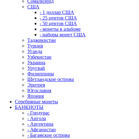
Сомалиленд
США
- 1 доллар США
- 25 центов США
- 50 центов США
- монеты в альбоме
- наборы монет США
Таджикистан
Турция
Уганда
Узбекистан
Украина
Уругвай
Филиппины
Шетландские острова
Эритрея
Югославия
Япония
Серебряные монеты
БАНКНОТЫ
- Гондурас
- Ангола
- Аргентина
- Афганистан
- Багамские острова