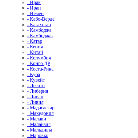
- Ирак
- Иран
- Йемен
- Кабо-Верде
- Казахстан
- Камбоджа
- Камбоджа-
- Катар
- Кения
- Китай
- Колумбия
- Конго ДР
- Коста-Рика
- Куба
- Кувейт
- Лесото
- Либерия
- Ливан
- Ливия
- Мадагаскар
- Македония
- Малави
- Малайзия
- Мальдивы
- Марокко