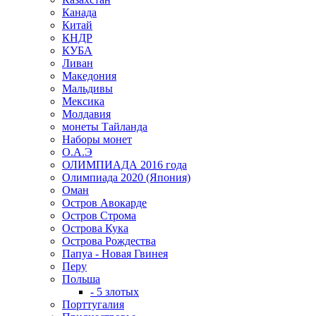
Канада
Китай
КНДР
КУБА
Ливан
Македония
Мальдивы
Мексика
Молдавия
монеты Тайланда
Наборы монет
О.А.Э
ОЛИМПИАДА 2016 года
Олимпиада 2020 (Япония)
Оман
Остров Авокарде
Остров Строма
Острова Кука
Острова Рождества
Папуа - Новая Гвинея
Перу
Польша
- 5 злотых
Порттугалия