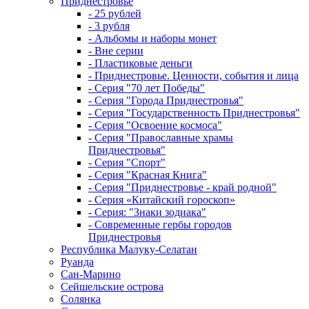
Приднестровье
- 25 рублей
- 3 рубля
- Альбомы и наборы монет
- Вне серии
- Пластиковые деньги
- Приднестровье. Ценности, события и лица
- Серия "70 лет Победы"
- Серия "Города Приднестровья"
- Серия "Государственность Приднестровья"
- Серия "Освоение космоса"
- Серия "Православные храмы
Приднестровья"
- Серия "Спорт"
- Серия "Красная Книга"
- Серия "Приднестровье - край родной"
- Серия «Китайский гороскоп»
- Серия: "Знаки зодиака"
- Современные гербы городов
Приднестровья
Республика Малуку-Селатан
Руанда
Сан-Марино
Сейшельские острова
Солянка