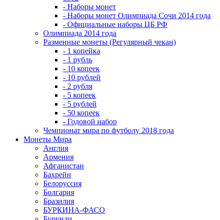
- Наборы монет
- Наборы монет Олимпиада Сочи 2014 года
- Официальные наборы ЦБ РФ
Олимпиада 2014 года
Разменные монеты (Регулярный чекан)
- 1 копейка
- 1 рубль
- 10 копеек
- 10 рублей
- 2 рубля
- 5 копеек
- 5 рублей
- 50 копеек
- Годовой набор
Чемпионат мира по футболу 2018 года
Монеты Мира
Англия
Армения
Афганистан
Бахрейн
Белоруссия
Болгария
Бразилия
БУРКИНА-ФАСО
Бурунди