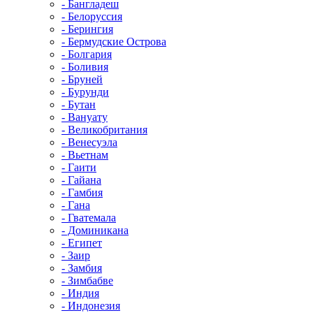
- Бангладеш
- Белоруссия
- Берингия
- Бермудские Острова
- Болгария
- Боливия
- Бруней
- Бурунди
- Бутан
- Вануату
- Великобритания
- Венесуэла
- Вьетнам
- Гаити
- Гайана
- Гамбия
- Гана
- Гватемала
- Доминикана
- Египет
- Заир
- Замбия
- Зимбабве
- Индия
- Индонезия