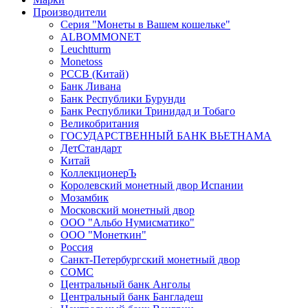
Производители
Серия "Монеты в Вашем кошельке"
ALBOMMONET
Leuchtturm
Monetoss
PCCB (Китай)
Банк Ливана
Банк Республики Бурунди
Банк Республики Тринидад и Тобаго
Великобритания
ГОСУДАРСТВЕННЫЙ БАНК ВЬЕТНАМА
ДетСтандарт
Китай
КоллекционерЪ
Королевский монетный двор Испании
Мозамбик
Московский монетный двор
ООО "Альбо Нумисматико"
ООО "Монеткин"
Россия
Санкт-Петербургский монетный двор
СОМС
Центральный банк Анголы
Центральный банк Бангладеш