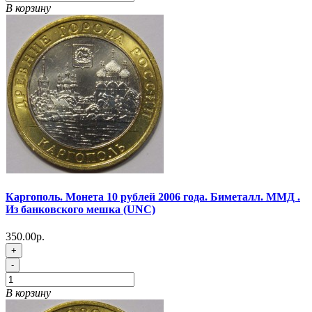
В корзину
Каргополь. Монета 10 рублей 2006 года. Биметалл. ММД .
Из банковского мешка (UNC)
350.00р.
+
-
В корзину