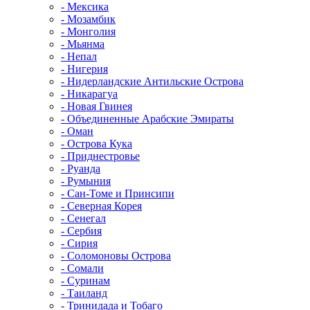
- Мексика
- Мозамбик
- Монголия
- Мьянма
- Непал
- Нигерия
- Нидерландские Антильские Острова
- Никарагуа
- Новая Гвинея
- Объединенные Арабские Эмираты
- Оман
- Острова Кука
- Приднестровье
- Руанда
- Румыния
- Сан-Томе и Принсипи
- Северная Корея
- Сенегал
- Сербия
- Сирия
- Соломоновы Острова
- Сомали
- Суринам
- Таиланд
- Тринидада и Тобаго