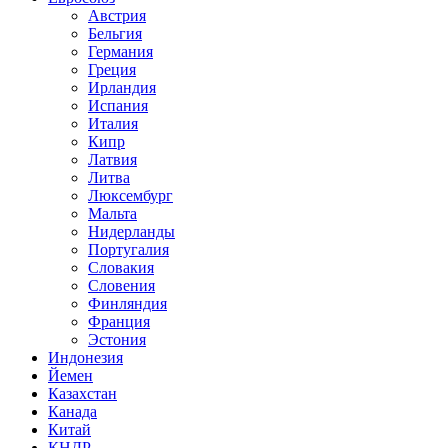
Австрия
Бельгия
Германия
Греция
Ирландия
Испания
Италия
Кипр
Латвия
Литва
Люксембург
Мальта
Нидерланды
Португалия
Словакия
Словения
Финляндия
Франция
Эстония
Индонезия
Йемен
Казахстан
Канада
Китай
КНДР