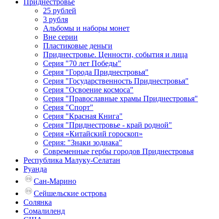
Приднестровье
25 рублей
3 рубля
Альбомы и наборы монет
Вне серии
Пластиковые деньги
Приднестровье. Ценности, события и лица
Серия "70 лет Победы"
Серия "Города Приднестровья"
Серия "Государственность Приднестровья"
Серия "Освоение космоса"
Серия "Православные храмы Приднестровья"
Серия "Спорт"
Серия "Красная Книга"
Серия "Приднестровье - край родной"
Серия «Китайский гороскоп»
Серия: "Знаки зодиака"
Современные гербы городов Приднестровья
Республика Малуку-Селатан
Руанда
Сан-Марино
Сейшельские острова
Солянка
Сомалиленд