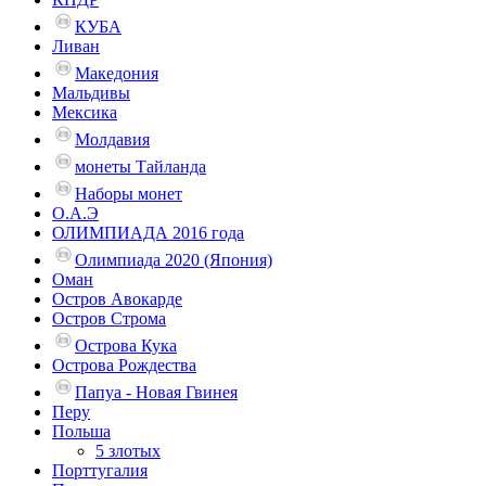
КУБА
Ливан
Македония
Мальдивы
Мексика
Молдавия
монеты Тайланда
Наборы монет
О.А.Э
ОЛИМПИАДА 2016 года
Олимпиада 2020 (Япония)
Оман
Остров Авокарде
Остров Строма
Острова Кука
Острова Рождества
Папуа - Новая Гвинея
Перу
Польша
5 злотых
Порттугалия