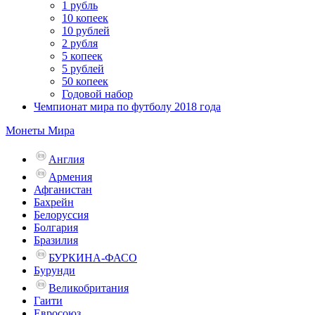
1 рубль
10 копеек
10 рублей
2 рубля
5 копеек
5 рублей
50 копеек
Годовой набор
Чемпионат мира по футболу 2018 года
Монеты Мира
Англия
Армения
Афганистан
Бахрейн
Белоруссия
Болгария
Бразилия
БУРКИНА-ФАСО
Бурунди
Великобритания
Гаити
Евросоюз