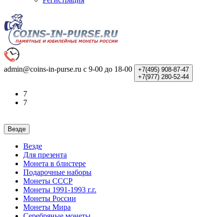
admin@coins-in-purse.ru
с 9-00 до 18-00
+7(495)
908-87-47
+7(977)
280-52-44
7
7
Везде
Везде
Для презента
Монета в блистере
Подарочные наборы
Монеты СССР
Монеты 1991-1993 г.г.
Монеты России
Монеты Мира
Серебряные монеты