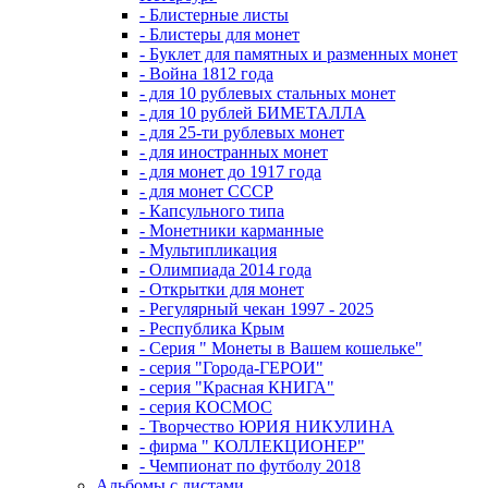
- Блистерные листы
- Блистеры для монет
- Буклет для памятных и разменных монет
- Война 1812 года
- для 10 рублевых стальных монет
- для 10 рублей БИМЕТАЛЛА
- для 25-ти рублевых монет
- для иностранных монет
- для монет до 1917 года
- для монет СССР
- Капсульного типа
- Монетники карманные
- Мультипликация
- Олимпиада 2014 года
- Открытки для монет
- Регулярный чекан 1997 - 2025
- Республика Крым
- Серия " Монеты в Вашем кошельке"
- серия "Города-ГЕРОИ"
- серия "Красная КНИГА"
- серия КОСМОС
- Творчество ЮРИЯ НИКУЛИНА
- фирма " КОЛЛЕКЦИОНЕР"
- Чемпионат по футболу 2018
Альбомы с листами