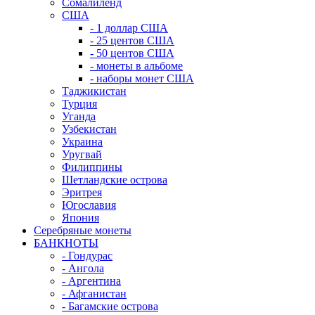
Сомалиленд
США
- 1 доллар США
- 25 центов США
- 50 центов США
- монеты в альбоме
- наборы монет США
Таджикистан
Турция
Уганда
Узбекистан
Украина
Уругвай
Филиппины
Шетландские острова
Эритрея
Югославия
Япония
Серебряные монеты
БАНКНОТЫ
- Гондурас
- Ангола
- Аргентина
- Афганистан
- Багамские острова