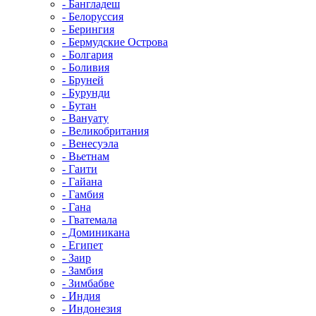
- Бангладеш
- Белоруссия
- Берингия
- Бермудские Острова
- Болгария
- Боливия
- Бруней
- Бурунди
- Бутан
- Вануату
- Великобритания
- Венесуэла
- Вьетнам
- Гаити
- Гайана
- Гамбия
- Гана
- Гватемала
- Доминикана
- Египет
- Заир
- Замбия
- Зимбабве
- Индия
- Индонезия