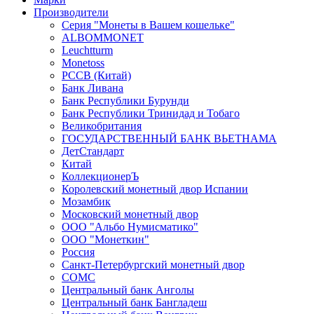
Производители
Серия "Монеты в Вашем кошельке"
ALBOMMONET
Leuchtturm
Monetoss
PCCB (Китай)
Банк Ливана
Банк Республики Бурунди
Банк Республики Тринидад и Тобаго
Великобритания
ГОСУДАРСТВЕННЫЙ БАНК ВЬЕТНАМА
ДетСтандарт
Китай
КоллекционерЪ
Королевский монетный двор Испании
Мозамбик
Московский монетный двор
ООО "Альбо Нумисматико"
ООО "Монеткин"
Россия
Санкт-Петербургский монетный двор
СОМС
Центральный банк Анголы
Центральный банк Бангладеш