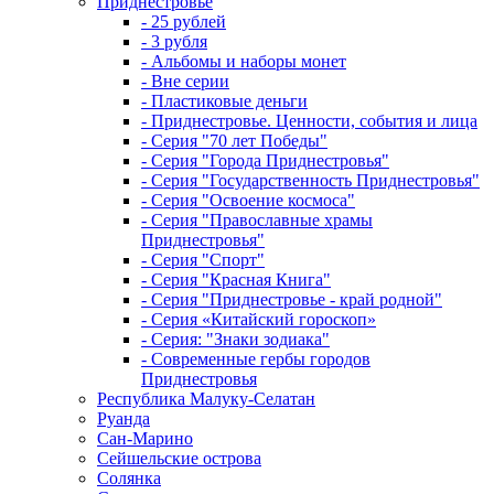
Приднестровье
- 25 рублей
- 3 рубля
- Альбомы и наборы монет
- Вне серии
- Пластиковые деньги
- Приднестровье. Ценности, события и лица
- Серия "70 лет Победы"
- Серия "Города Приднестровья"
- Серия "Государственность Приднестровья"
- Серия "Освоение космоса"
- Серия "Православные храмы
Приднестровья"
- Серия "Спорт"
- Серия "Красная Книга"
- Серия "Приднестровье - край родной"
- Серия «Китайский гороскоп»
- Серия: "Знаки зодиака"
- Современные гербы городов
Приднестровья
Республика Малуку-Селатан
Руанда
Сан-Марино
Сейшельские острова
Солянка