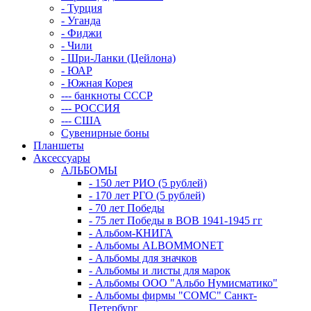
- Турция
- Уганда
- Фиджи
- Чили
- Шри-Ланки (Цейлона)
- ЮАР
- Южная Корея
--- банкноты СССР
--- РОССИЯ
--- США
Сувенирные боны
Планшеты
Аксессуары
АЛЬБОМЫ
- 150 лет РИО (5 рублей)
- 170 лет РГО (5 рублей)
- 70 лет Победы
- 75 лет Победы в ВОВ 1941-1945 гг
- Альбом-КНИГА
- Альбомы ALBOMMONET
- Альбомы для значков
- Альбомы и листы для марок
- Альбомы ООО "Альбо Нумисматико"
- Альбомы фирмы "СОМС" Санкт-
Петербург