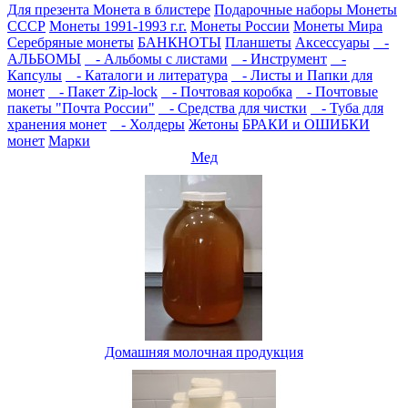
Для презента
Монета в блистере
Подарочные наборы
Монеты
СССР
Монеты 1991-1993 г.г.
Монеты России
Монеты Мира
Серебряные монеты
БАНКНОТЫ
Планшеты
Аксессуары
-
АЛЬБОМЫ
- Альбомы с листами
- Инструмент
-
Капсулы
- Каталоги и литература
- Листы и Папки для
монет
- Пакет Zip-lock
- Почтовая коробка
- Почтовые
пакеты "Почта России"
- Средства для чистки
- Туба для
хранения монет
- Холдеры
Жетоны
БРАКИ и ОШИБКИ
монет
Марки
Мед
Домашняя молочная продукция