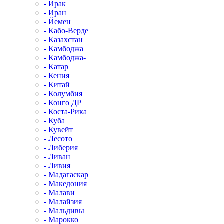
- Ирак
- Иран
- Йемен
- Кабо-Верде
- Казахстан
- Камбоджа
- Камбоджа-
- Катар
- Кения
- Китай
- Колумбия
- Конго ДР
- Коста-Рика
- Куба
- Кувейт
- Лесото
- Либерия
- Ливан
- Ливия
- Мадагаскар
- Македония
- Малави
- Малайзия
- Мальдивы
- Марокко