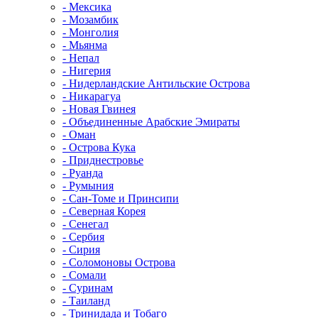
- Мексика
- Мозамбик
- Монголия
- Мьянма
- Непал
- Нигерия
- Нидерландские Антильские Острова
- Никарагуа
- Новая Гвинея
- Объединенные Арабские Эмираты
- Оман
- Острова Кука
- Приднестровье
- Руанда
- Румыния
- Сан-Томе и Принсипи
- Северная Корея
- Сенегал
- Сербия
- Сирия
- Соломоновы Острова
- Сомали
- Суринам
- Таиланд
- Тринидада и Тобаго