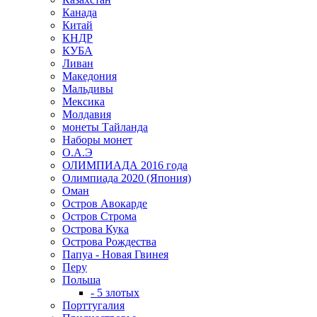
Канада
Китай
КНДР
КУБА
Ливан
Македония
Мальдивы
Мексика
Молдавия
монеты Тайланда
Наборы монет
О.А.Э
ОЛИМПИАДА 2016 года
Олимпиада 2020 (Япония)
Оман
Остров Авокарде
Остров Строма
Острова Кука
Острова Рождества
Папуа - Новая Гвинея
Перу
Польша
- 5 злотых
Порттугалия