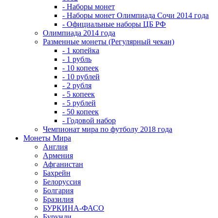
- Наборы монет
- Наборы монет Олимпиада Сочи 2014 года
- Официальные наборы ЦБ РФ
Олимпиада 2014 года
Разменные монеты (Регулярный чекан)
- 1 копейка
- 1 рубль
- 10 копеек
- 10 рублей
- 2 рубля
- 5 копеек
- 5 рублей
- 50 копеек
- Годовой набор
Чемпионат мира по футболу 2018 года
Монеты Мира
Англия
Армения
Афганистан
Бахрейн
Белоруссия
Болгария
Бразилия
БУРКИНА-ФАСО
Бурунди