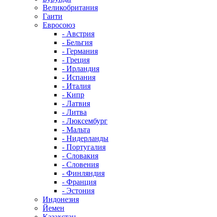
Великобритания
Гаити
Евросоюз
- Австрия
- Бельгия
- Германия
- Греция
- Ирландия
- Испания
- Италия
- Кипр
- Латвия
- Литва
- Люксембург
- Мальта
- Нидерланды
- Португалия
- Словакия
- Словения
- Финляндия
- Франция
- Эстония
Индонезия
Йемен
Казахстан