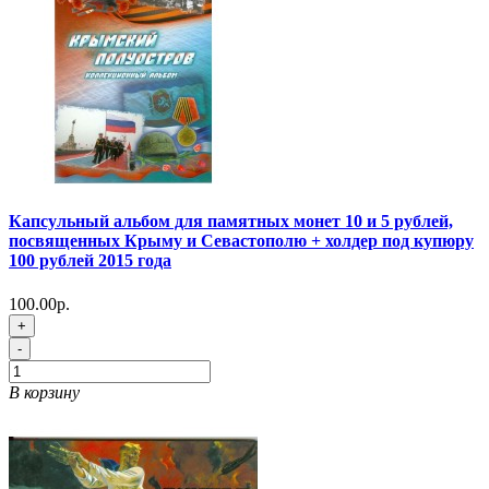
Капсульный альбом для памятных монет 10 и 5 рублей,
посвященных Крыму и Севастополю + холдер под купюру
100 рублей 2015 года
100.00р.
+
-
В корзину