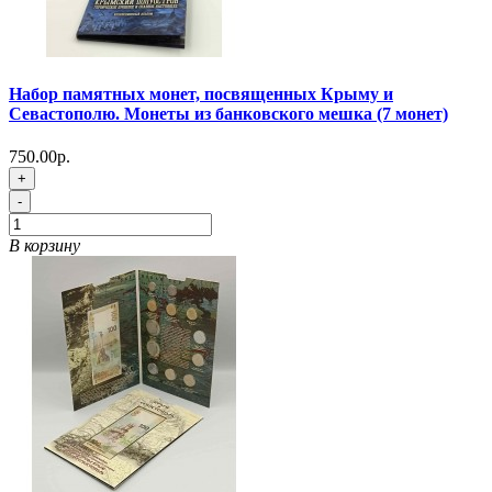
Набор памятных монет, посвященных Крыму и
Севастополю. Монеты из банковского мешка (7 монет)
750.00р.
+
-
В корзину