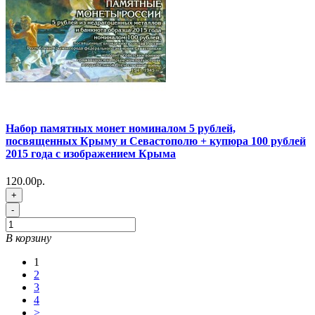
Набор памятных монет номиналом 5 рублей,
посвященных Крыму и Севастополю + купюра 100 рублей
2015 года с изображением Крыма
120.00р.
+
-
В корзину
1
2
3
4
>