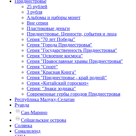
Приднестровье
25 рублей
3 рубля
Альбомы и наборы монет
Вне серии
Пластиковые деньги
Приднестровье. Ценности, события и лица
Серия "70 лет Победы"
Серия "Города Приднестровья"
Серия "Государственность Приднестровья"
Серия "Освоение космоса"
Серия "Православные храмы Приднестровья"
Серия "Спорт"
Серия "Красная Книга"
Серия "Приднестровье - край родной"
Серия «Китайский гороскоп»
Серия: "Знаки зодиака"
Современные гербы городов Приднестровья
Республика Малуку-Селатан
Руанда
Сан-Марино
Сейшельские острова
Солянка
Сомалиленд