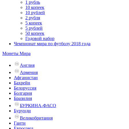
1 рубль
10 копеек
10 рублей
2 рубля
5 копеек
5 рублей
50 копеек
Годовой набор
Чемпионат мира по футболу 2018 года
Монеты Мира
Англия
Армения
Афганистан
Бахрейн
Белоруссия
Болгария
Бразилия
БУРКИНА-ФАСО
Бурунди
Великобритания
Гаити
Евросоюз