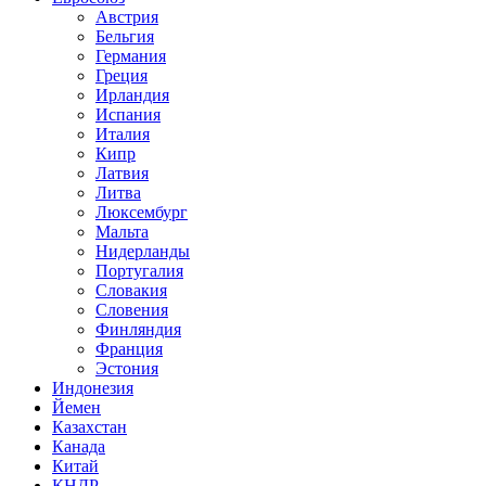
Австрия
Бельгия
Германия
Греция
Ирландия
Испания
Италия
Кипр
Латвия
Литва
Люксембург
Мальта
Нидерланды
Португалия
Словакия
Словения
Финляндия
Франция
Эстония
Индонезия
Йемен
Казахстан
Канада
Китай
КНДР