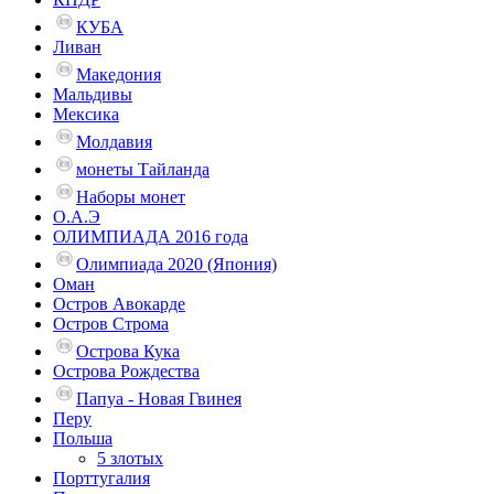
КУБА
Ливан
Македония
Мальдивы
Мексика
Молдавия
монеты Тайланда
Наборы монет
О.А.Э
ОЛИМПИАДА 2016 года
Олимпиада 2020 (Япония)
Оман
Остров Авокарде
Остров Строма
Острова Кука
Острова Рождества
Папуа - Новая Гвинея
Перу
Польша
5 злотых
Порттугалия