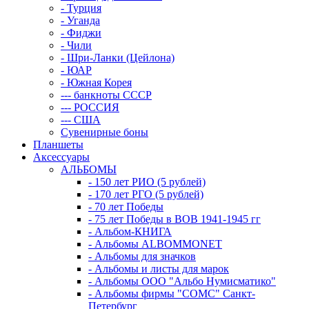
- Турция
- Уганда
- Фиджи
- Чили
- Шри-Ланки (Цейлона)
- ЮАР
- Южная Корея
--- банкноты СССР
--- РОССИЯ
--- США
Сувенирные боны
Планшеты
Аксессуары
АЛЬБОМЫ
- 150 лет РИО (5 рублей)
- 170 лет РГО (5 рублей)
- 70 лет Победы
- 75 лет Победы в ВОВ 1941-1945 гг
- Альбом-КНИГА
- Альбомы ALBOMMONET
- Альбомы для значков
- Альбомы и листы для марок
- Альбомы ООО "Альбо Нумисматико"
- Альбомы фирмы "СОМС" Санкт-
Петербург