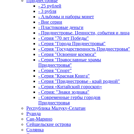
Приднестровье
- 25 рублей
- 3 рубля
- Альбомы и наборы монет
- Вне серии
- Пластиковые деньги
- Приднестровье. Ценности, события и лица
- Серия "70 лет Победы"
- Серия "Города Приднестровья"
- Серия "Государственность Приднестровья"
- Серия "Освоение космоса"
- Серия "Православные храмы
Приднестровья"
- Серия "Спорт"
- Серия "Красная Книга"
- Серия "Приднестровье - край родной"
- Серия «Китайский гороскоп»
- Серия: "Знаки зодиака"
- Современные гербы городов
Приднестровья
Республика Малуку-Селатан
Руанда
Сан-Марино
Сейшельские острова
Солянка