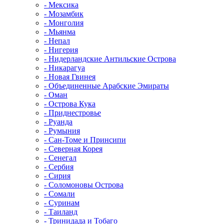
- Мексика
- Мозамбик
- Монголия
- Мьянма
- Непал
- Нигерия
- Нидерландские Антильские Острова
- Никарагуа
- Новая Гвинея
- Объединенные Арабские Эмираты
- Оман
- Острова Кука
- Приднестровье
- Руанда
- Румыния
- Сан-Томе и Принсипи
- Северная Корея
- Сенегал
- Сербия
- Сирия
- Соломоновы Острова
- Сомали
- Суринам
- Таиланд
- Тринидада и Тобаго