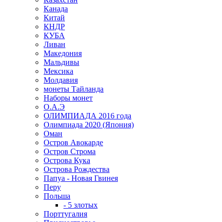
Канада
Китай
КНДР
КУБА
Ливан
Македония
Мальдивы
Мексика
Молдавия
монеты Тайланда
Наборы монет
О.А.Э
ОЛИМПИАДА 2016 года
Олимпиада 2020 (Япония)
Оман
Остров Авокарде
Остров Строма
Острова Кука
Острова Рождества
Папуа - Новая Гвинея
Перу
Польша
- 5 злотых
Порттугалия