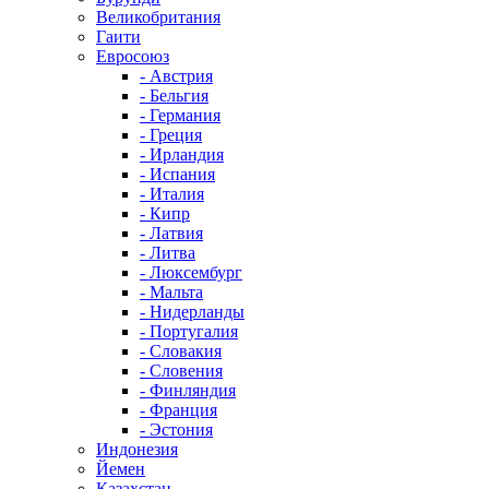
Великобритания
Гаити
Евросоюз
- Австрия
- Бельгия
- Германия
- Греция
- Ирландия
- Испания
- Италия
- Кипр
- Латвия
- Литва
- Люксембург
- Мальта
- Нидерланды
- Португалия
- Словакия
- Словения
- Финляндия
- Франция
- Эстония
Индонезия
Йемен
Казахстан