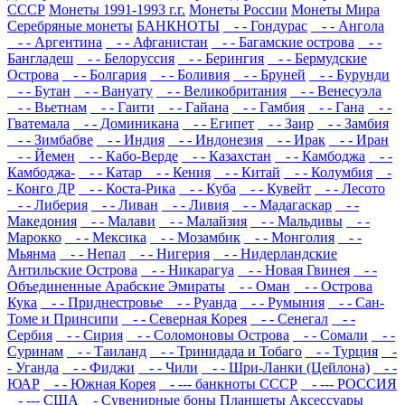
СССР
Монеты 1991-1993 г.г.
Монеты России
Монеты Мира
Серебряные монеты
БАНКНОТЫ
- - Гондурас
- - Ангола
- - Аргентина
- - Афганистан
- - Багамские острова
- -
Бангладеш
- - Белоруссия
- - Берингия
- - Бермудские
Острова
- - Болгария
- - Боливия
- - Бруней
- - Бурунди
- - Бутан
- - Вануату
- - Великобритания
- - Венесуэла
- - Вьетнам
- - Гаити
- - Гайана
- - Гамбия
- - Гана
- -
Гватемала
- - Доминикана
- - Египет
- - Заир
- - Замбия
- - Зимбабве
- - Индия
- - Индонезия
- - Ирак
- - Иран
- - Йемен
- - Кабо-Верде
- - Казахстан
- - Камбоджа
- -
Камбоджа-
- - Катар
- - Кения
- - Китай
- - Колумбия
-
- Конго ДР
- - Коста-Рика
- - Куба
- - Кувейт
- - Лесото
- - Либерия
- - Ливан
- - Ливия
- - Мадагаскар
- -
Македония
- - Малави
- - Малайзия
- - Мальдивы
- -
Марокко
- - Мексика
- - Мозамбик
- - Монголия
- -
Мьянма
- - Непал
- - Нигерия
- - Нидерландские
Антильские Острова
- - Никарагуа
- - Новая Гвинея
- -
Объединенные Арабские Эмираты
- - Оман
- - Острова
Кука
- - Приднестровье
- - Руанда
- - Румыния
- - Сан-
Томе и Принсипи
- - Северная Корея
- - Сенегал
- -
Сербия
- - Сирия
- - Соломоновы Острова
- - Сомали
- -
Суринам
- - Таиланд
- - Тринидада и Тобаго
- - Турция
-
- Уганда
- - Фиджи
- - Чили
- - Шри-Ланки (Цейлона)
- -
ЮАР
- - Южная Корея
- --- банкноты СССР
- --- РОССИЯ
- --- США
- Сувенирные боны
Планшеты
Аксессуары