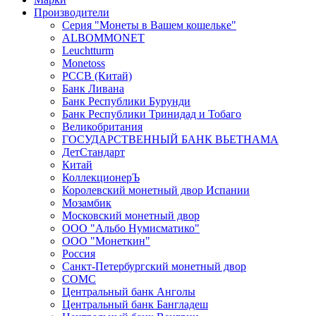
Производители
Серия "Монеты в Вашем кошельке"
ALBOMMONET
Leuchtturm
Monetoss
PCCB (Китай)
Банк Ливана
Банк Республики Бурунди
Банк Республики Тринидад и Тобаго
Великобритания
ГОСУДАРСТВЕННЫЙ БАНК ВЬЕТНАМА
ДетСтандарт
Китай
КоллекционерЪ
Королевский монетный двор Испании
Мозамбик
Московский монетный двор
ООО "Альбо Нумисматико"
ООО "Монеткин"
Россия
Санкт-Петербургский монетный двор
СОМС
Центральный банк Анголы
Центральный банк Бангладеш