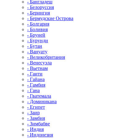
- Бангладеш
- Белоруссия
- Берингия
- Бермудские Острова
- Болгария
- Боливия
- Бруней
- Бурунди
- Бутан
- Вануату
- Великобритания
- Венесуэла
- Вьетнам
- Гаити
- Гайана
- Гамбия
- Гана
- Гватемала
- Доминикана
- Египет
- Заир
- Замбия
- Зимбабве
- Индия
- Индонезия