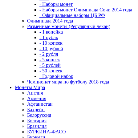
- Наборы монет
- Наборы монет Олимпиада Сочи 2014 года
- Официальные наборы ЦБ РФ
Олимпиада 2014 года
Разменные монеты (Регулярный чекан)
- 1 копейка
- 1 рубль
- 10 копеек
- 10 рублей
- 2 рубля
- 5 копеек
- 5 рублей
- 50 копеек
- Годовой набор
Чемпионат мира по футболу 2018 года
Монеты Мира
Англия
Армения
Афганистан
Бахрейн
Белоруссия
Болгария
Бразилия
БУРКИНА-ФАСО
Бурунди