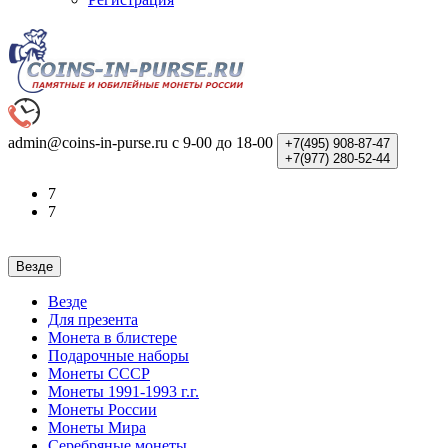
admin@coins-in-purse.ru
с 9-00 до 18-00
+7(495)
908-87-47
+7(977)
280-52-44
7
7
Везде
Везде
Для презента
Монета в блистере
Подарочные наборы
Монеты СССР
Монеты 1991-1993 г.г.
Монеты России
Монеты Мира
Серебряные монеты