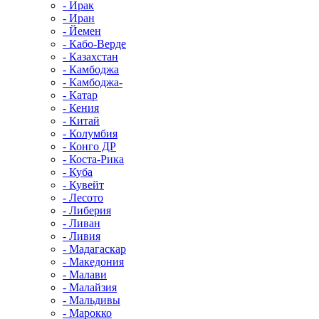
- Ирак
- Иран
- Йемен
- Кабо-Верде
- Казахстан
- Камбоджа
- Камбоджа-
- Катар
- Кения
- Китай
- Колумбия
- Конго ДР
- Коста-Рика
- Куба
- Кувейт
- Лесото
- Либерия
- Ливан
- Ливия
- Мадагаскар
- Македония
- Малави
- Малайзия
- Мальдивы
- Марокко