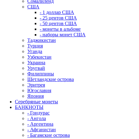
Сомалиленд
США
- 1 доллар США
- 25 центов США
- 50 центов США
- монеты в альбоме
- наборы монет США
Таджикистан
Турция
Уганда
Узбекистан
Украина
Уругвай
Филиппины
Шетландские острова
Эритрея
Югославия
Япония
Серебряные монеты
БАНКНОТЫ
- Гондурас
- Ангола
- Аргентина
- Афганистан
- Багамские острова