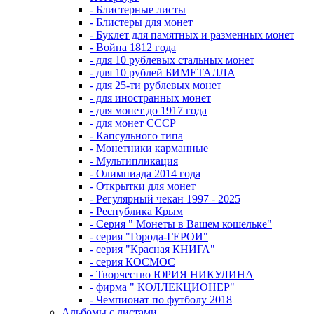
- Блистерные листы
- Блистеры для монет
- Буклет для памятных и разменных монет
- Война 1812 года
- для 10 рублевых стальных монет
- для 10 рублей БИМЕТАЛЛА
- для 25-ти рублевых монет
- для иностранных монет
- для монет до 1917 года
- для монет СССР
- Капсульного типа
- Монетники карманные
- Мультипликация
- Олимпиада 2014 года
- Открытки для монет
- Регулярный чекан 1997 - 2025
- Республика Крым
- Серия " Монеты в Вашем кошельке"
- серия "Города-ГЕРОИ"
- серия "Красная КНИГА"
- серия КОСМОС
- Творчество ЮРИЯ НИКУЛИНА
- фирма " КОЛЛЕКЦИОНЕР"
- Чемпионат по футболу 2018
Альбомы с листами