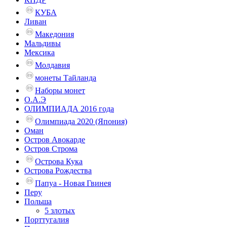
КУБА
Ливан
Македония
Мальдивы
Мексика
Молдавия
монеты Тайланда
Наборы монет
О.А.Э
ОЛИМПИАДА 2016 года
Олимпиада 2020 (Япония)
Оман
Остров Авокарде
Остров Строма
Острова Кука
Острова Рождества
Папуа - Новая Гвинея
Перу
Польша
5 злотых
Порттугалия