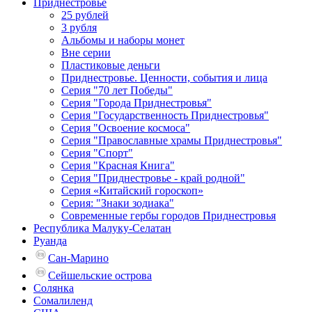
Приднестровье
25 рублей
3 рубля
Альбомы и наборы монет
Вне серии
Пластиковые деньги
Приднестровье. Ценности, события и лица
Серия "70 лет Победы"
Серия "Города Приднестровья"
Серия "Государственность Приднестровья"
Серия "Освоение космоса"
Серия "Православные храмы Приднестровья"
Серия "Спорт"
Серия "Красная Книга"
Серия "Приднестровье - край родной"
Серия «Китайский гороскоп»
Серия: "Знаки зодиака"
Современные гербы городов Приднестровья
Республика Малуку-Селатан
Руанда
Сан-Марино
Сейшельские острова
Солянка
Сомалиленд