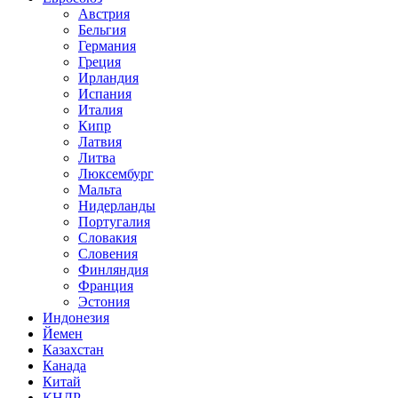
Австрия
Бельгия
Германия
Греция
Ирландия
Испания
Италия
Кипр
Латвия
Литва
Люксембург
Мальта
Нидерланды
Португалия
Словакия
Словения
Финляндия
Франция
Эстония
Индонезия
Йемен
Казахстан
Канада
Китай
КНДР