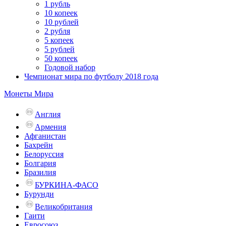
1 рубль
10 копеек
10 рублей
2 рубля
5 копеек
5 рублей
50 копеек
Годовой набор
Чемпионат мира по футболу 2018 года
Монеты Мира
Англия
Армения
Афганистан
Бахрейн
Белоруссия
Болгария
Бразилия
БУРКИНА-ФАСО
Бурунди
Великобритания
Гаити
Евросоюз