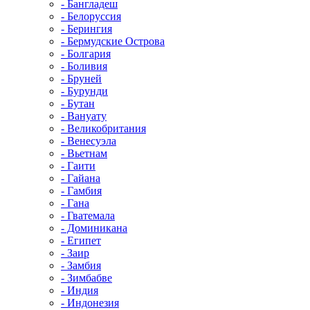
- Бангладеш
- Белоруссия
- Берингия
- Бермудские Острова
- Болгария
- Боливия
- Бруней
- Бурунди
- Бутан
- Вануату
- Великобритания
- Венесуэла
- Вьетнам
- Гаити
- Гайана
- Гамбия
- Гана
- Гватемала
- Доминикана
- Египет
- Заир
- Замбия
- Зимбабве
- Индия
- Индонезия