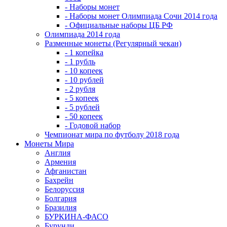
- Наборы монет
- Наборы монет Олимпиада Сочи 2014 года
- Официальные наборы ЦБ РФ
Олимпиада 2014 года
Разменные монеты (Регулярный чекан)
- 1 копейка
- 1 рубль
- 10 копеек
- 10 рублей
- 2 рубля
- 5 копеек
- 5 рублей
- 50 копеек
- Годовой набор
Чемпионат мира по футболу 2018 года
Монеты Мира
Англия
Армения
Афганистан
Бахрейн
Белоруссия
Болгария
Бразилия
БУРКИНА-ФАСО
Бурунди