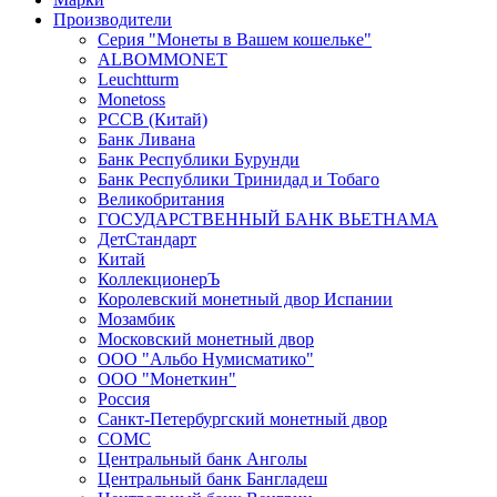
Производители
Серия "Монеты в Вашем кошельке"
ALBOMMONET
Leuchtturm
Monetoss
PCCB (Китай)
Банк Ливана
Банк Республики Бурунди
Банк Республики Тринидад и Тобаго
Великобритания
ГОСУДАРСТВЕННЫЙ БАНК ВЬЕТНАМА
ДетСтандарт
Китай
КоллекционерЪ
Королевский монетный двор Испании
Мозамбик
Московский монетный двор
ООО "Альбо Нумисматико"
ООО "Монеткин"
Россия
Санкт-Петербургский монетный двор
СОМС
Центральный банк Анголы
Центральный банк Бангладеш