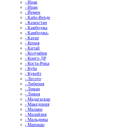
- Ирак
- Иран
- Йемен
- Кабо-Верде
- Казахстан
- Камбоджа
- Камбоджа-
- Катар
- Кения
- Китай
- Колумбия
- Конго ДР
- Коста-Рика
- Куба
- Кувейт
- Лесото
- Либерия
- Ливан
- Ливия
- Мадагаскар
- Македония
- Малави
- Малайзия
- Мальдивы
- Марокко