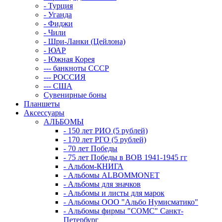
- Турция
- Уганда
- Фиджи
- Чили
- Шри-Ланки (Цейлона)
- ЮАР
- Южная Корея
--- банкноты СССР
--- РОССИЯ
--- США
Сувенирные боны
Планшеты
Аксессуары
АЛЬБОМЫ
- 150 лет РИО (5 рублей)
- 170 лет РГО (5 рублей)
- 70 лет Победы
- 75 лет Победы в ВОВ 1941-1945 гг
- Альбом-КНИГА
- Альбомы ALBOMMONET
- Альбомы для значков
- Альбомы и листы для марок
- Альбомы ООО "Альбо Нумисматико"
- Альбомы фирмы "СОМС" Санкт-
Петербург