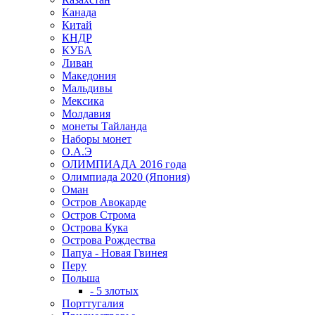
Канада
Китай
КНДР
КУБА
Ливан
Македония
Мальдивы
Мексика
Молдавия
монеты Тайланда
Наборы монет
О.А.Э
ОЛИМПИАДА 2016 года
Олимпиада 2020 (Япония)
Оман
Остров Авокарде
Остров Строма
Острова Кука
Острова Рождества
Папуа - Новая Гвинея
Перу
Польша
- 5 злотых
Порттугалия