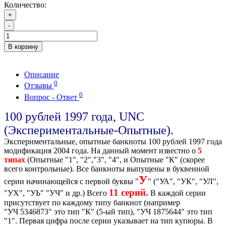
Количество:
+
-
В корзину
Описание
0
Отзывы
0
Вопрос - Ответ
100 рублей 1997 года, UNC
(Экспериментальные-Опытные).
Экспериментальные, опытные банкноты 100 рублей 1997 года
модификация 2004 года. На данный момент известно о
5
типах
(Опытные "1", "2","3", "4", и Опытные "К" (скорее
всего контрольные). Все банкноты выпущены в буквенной
У
серии начинающейся с первой буквы "
" ("УА", "УК", "УЛ",
11 серий.
"УХ", "УЬ" "УЧ" и др.) Всего
В каждой серии
присутствует по каждому типу банкнот (например
"УЧ 5346873" это тип "К" (5-ый тип), "УЧ 1875644" это тип
"1". Первая цифра после серии указывает на тип купюры. В