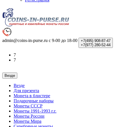
admin@coins-in-purse.ru
с 9-00 до 18-00
+7(495)
908-87-47
+7(977)
280-52-44
7
7
Везде
Везде
Для презента
Монета в блистере
Подарочные наборы
Монеты СССР
Монеты 1991-1993 г.г.
Монеты России
Монеты Мира
Серебряные монеты