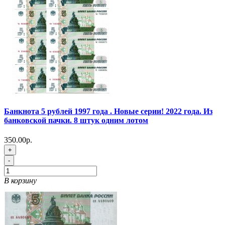
Банкнота 5 рублей 1997 года . Новые серии! 2022 года. Из
банковской пачки. 8 штук одним лотом
350.00р.
+
-
В корзину