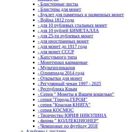
- Блистерные листы
- Блистеры для монет
- Буклет для памятных и разменных монет
- Война 1812 года
- для 10 рублевых стальных монет
- для 10 рублей БИМЕТАЛЛА
- для 25-ти рублевых монет
- для иностранных монет
- для монет до 1917 года
- для монет СССР
- Капсульного типа
- Монетники карманные
- Мультипликация
- Олимпиада 2014 года
- Открытки для монет
- Регулярный чекан 1997 - 2025
- Республика Крым
- Серия " Монеты в Вашем кошельке"
- серия "Города-ГЕРОИ"
- серия "Красная КНИГА"
- серия КОСМОС
- Творчество ЮРИЯ НИКУЛИНА
- фирма " КОЛЛЕКЦИОНЕР"
- Чемпионат по футболу 2018
Альбомы с листами