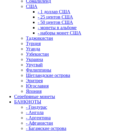
Сомалиленд
США
- 1 доллар США
- 25 центов США
- 50 центов США
- монеты в альбоме
- наборы монет США
Таджикистан
Турция
Уганда
Узбекистан
Украина
Уругвай
Филиппины
Шетландские острова
Эритрея
Югославия
Япония
Серебряные монеты
БАНКНОТЫ
- Гондурас
- Ангола
- Аргентина
- Афганистан
- Багамские острова