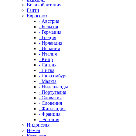
Великобритания
Гаити
Евросоюз
- Австрия
- Бельгия
- Германия
- Греция
- Ирландия
- Испания
- Италия
- Кипр
- Латвия
- Литва
- Люксембург
- Мальта
- Нидерланды
- Португалия
- Словакия
- Словения
- Финляндия
- Франция
- Эстония
Индонезия
Йемен
Казахстан