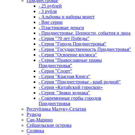
Приднестровье
- 25 рублей
- 3 рубля
- Альбомы и наборы монет
- Вне серии
- Пластиковые деньги
- Приднестровье. Ценности, события и лица
- Серия "70 лет Победы"
- Серия "Города Приднестровья"
- Серия "Государственность Приднестровья"
- Серия "Освоение космоса"
- Серия "Православные храмы
Приднестровья"
- Серия "Спорт"
- Серия "Красная Книга"
- Серия "Приднестровье - край родной"
- Серия «Китайский гороскоп»
- Серия: "Знаки зодиака"
- Современные гербы городов
Приднестровья
Республика Малуку-Селатан
Руанда
Сан-Марино
Сейшельские острова
Солянка