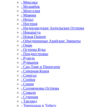
- Мексика
- Мозамбик
- Монголия
- Мьянма
- Непал
- Нигерия
- Нидерландские Антильские Острова
- Никарагуа
- Новая Гвинея
- Объединенные Арабские Эмираты
- Оман
- Острова Кука
- Приднестровье
- Руанда
- Румыния
- Сан-Томе и Принсипи
- Северная Корея
- Сенегал
- Сербия
- Сирия
- Соломоновы Острова
- Сомали
- Суринам
- Таиланд
- Тринидада и Тобаго