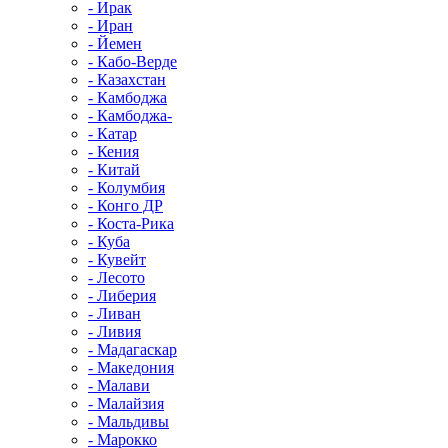
- Ирак
- Иран
- Йемен
- Кабо-Верде
- Казахстан
- Камбоджа
- Камбоджа-
- Катар
- Кения
- Китай
- Колумбия
- Конго ДР
- Коста-Рика
- Куба
- Кувейт
- Лесото
- Либерия
- Ливан
- Ливия
- Мадагаскар
- Македония
- Малави
- Малайзия
- Мальдивы
- Марокко