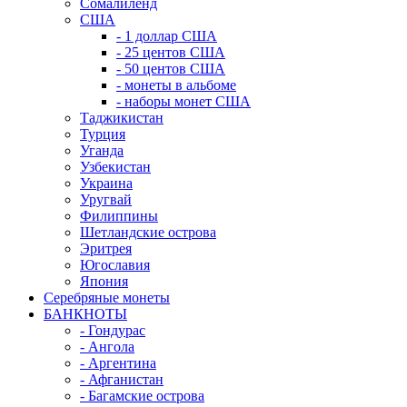
Сомалиленд
США
- 1 доллар США
- 25 центов США
- 50 центов США
- монеты в альбоме
- наборы монет США
Таджикистан
Турция
Уганда
Узбекистан
Украина
Уругвай
Филиппины
Шетландские острова
Эритрея
Югославия
Япония
Серебряные монеты
БАНКНОТЫ
- Гондурас
- Ангола
- Аргентина
- Афганистан
- Багамские острова