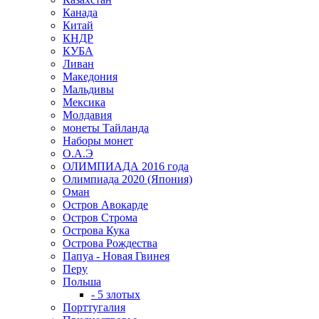
Канада
Китай
КНДР
КУБА
Ливан
Македония
Мальдивы
Мексика
Молдавия
монеты Тайланда
Наборы монет
О.А.Э
ОЛИМПИАДА 2016 года
Олимпиада 2020 (Япония)
Оман
Остров Авокарде
Остров Строма
Острова Кука
Острова Рождества
Папуа - Новая Гвинея
Перу
Польша
- 5 злотых
Порттугалия