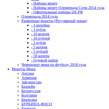
- Наборы монет
- Наборы монет Олимпиада Сочи 2014 года
- Официальные наборы ЦБ РФ
Олимпиада 2014 года
Разменные монеты (Регулярный чекан)
- 1 копейка
- 1 рубль
- 10 копеек
- 10 рублей
- 2 рубля
- 5 копеек
- 5 рублей
- 50 копеек
- Годовой набор
Чемпионат мира по футболу 2018 года
Монеты Мира
Англия
Армения
Афганистан
Бахрейн
Белоруссия
Болгария
Бразилия
БУРКИНА-ФАСО
Бурунди