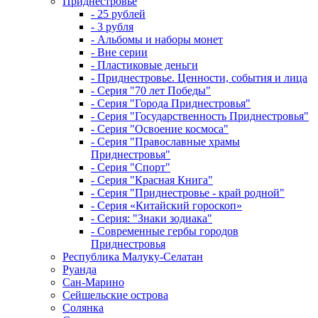
Приднестровье
- 25 рублей
- 3 рубля
- Альбомы и наборы монет
- Вне серии
- Пластиковые деньги
- Приднестровье. Ценности, события и лица
- Серия "70 лет Победы"
- Серия "Города Приднестровья"
- Серия "Государственность Приднестровья"
- Серия "Освоение космоса"
- Серия "Православные храмы
Приднестровья"
- Серия "Спорт"
- Серия "Красная Книга"
- Серия "Приднестровье - край родной"
- Серия «Китайский гороскоп»
- Серия: "Знаки зодиака"
- Современные гербы городов
Приднестровья
Республика Малуку-Селатан
Руанда
Сан-Марино
Сейшельские острова
Солянка