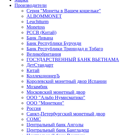
Производители
Серия "Монеты в Вашем кошельке"
ALBOMMONET
Leuchtturm
Monetoss
PCCB (Китай)
Банк Ливана
Банк Республики Бурунди
Банк Республики Тринидад и Тобаго
Великобритания
ГОСУДАРСТВЕННЫЙ БАНК ВЬЕТНАМА
ДетСтандарт
Китай
КоллекционерЪ
Королевский монетный двор Испании
Мозамбик
Московский монетный двор
ООО "Альбо Нумисматико"
ООО "Монеткин"
Россия
Санкт-Петербургский монетный двор
СОМС
Центральный банк Анголы
Центральный банк Бангладеш