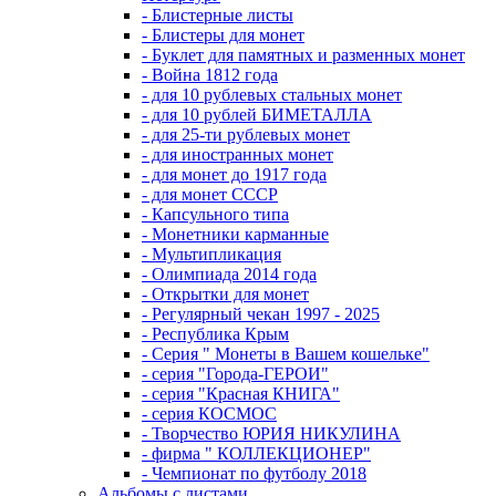
- Блистерные листы
- Блистеры для монет
- Буклет для памятных и разменных монет
- Война 1812 года
- для 10 рублевых стальных монет
- для 10 рублей БИМЕТАЛЛА
- для 25-ти рублевых монет
- для иностранных монет
- для монет до 1917 года
- для монет СССР
- Капсульного типа
- Монетники карманные
- Мультипликация
- Олимпиада 2014 года
- Открытки для монет
- Регулярный чекан 1997 - 2025
- Республика Крым
- Серия " Монеты в Вашем кошельке"
- серия "Города-ГЕРОИ"
- серия "Красная КНИГА"
- серия КОСМОС
- Творчество ЮРИЯ НИКУЛИНА
- фирма " КОЛЛЕКЦИОНЕР"
- Чемпионат по футболу 2018
Альбомы с листами