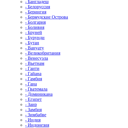
- Бангладеш
- Белоруссия
- Берингия
- Бермудские Острова
- Болгария
- Боливия
- Бруней
- Бурунди
- Бутан
- Вануату
- Великобритания
- Венесуэла
- Вьетнам
- Гаити
- Гайана
- Гамбия
- Гана
- Гватемала
- Доминикана
- Египет
- Заир
- Замбия
- Зимбабве
- Индия
- Индонезия