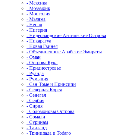
- Мексика
- Мозамбик
- Монголия
- Мьянма
- Непал
- Нигерия
- Нидерландские Антильские Острова
- Никарагуа
- Новая Гвинея
- Объединенные Арабские Эмираты
- Оман
- Острова Кука
- Приднестровье
- Руанда
- Румыния
- Сан-Томе и Принсипи
- Северная Корея
- Сенегал
- Сербия
- Сирия
- Соломоновы Острова
- Сомали
- Суринам
- Таиланд
- Тринидада и Тобаго