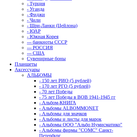
- Турция
- Уганда
- Фиджи
- Чили
- Шри-Ланки (Цейлона)
- ЮАР
- Южная Корея
--- банкноты СССР
--- РОССИЯ
--- США
Сувенирные боны
Планшеты
Аксессуары
АЛЬБОМЫ
- 150 лет РИО (5 рублей)
- 170 лет РГО (5 рублей)
- 70 лет Победы
- 75 лет Победы в ВОВ 1941-1945 гг
- Альбом-КНИГА
- Альбомы ALBOMMONET
- Альбомы для значков
- Альбомы и листы для марок
- Альбомы ООО "Альбо Нумисматико"
- Альбомы фирмы "СОМС" Санкт-
Петербург