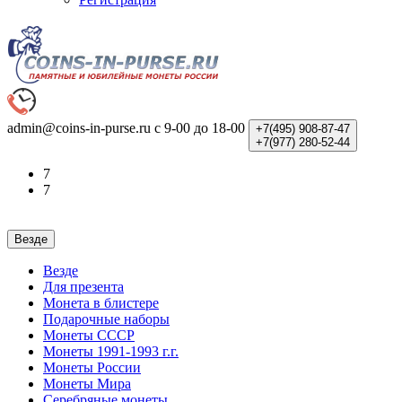
admin@coins-in-purse.ru
с 9-00 до 18-00
+7(495)
908-87-47
+7(977)
280-52-44
7
7
Везде
Везде
Для презента
Монета в блистере
Подарочные наборы
Монеты СССР
Монеты 1991-1993 г.г.
Монеты России
Монеты Мира
Серебряные монеты