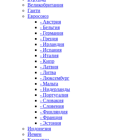
Великобритания
Гаити
Евросоюз
- Австрия
- Бельгия
- Германия
- Греция
- Ирландия
- Испания
- Италия
- Кипр
- Латвия
- Литва
- Люксембург
- Мальта
- Нидерланды
- Португалия
- Словакия
- Словения
- Финляндия
- Франция
- Эстония
Индонезия
Йемен
Казахстан