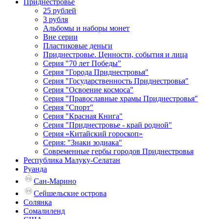
Приднестровье
25 рублей
3 рубля
Альбомы и наборы монет
Вне серии
Пластиковые деньги
Приднестровье. Ценности, события и лица
Серия "70 лет Победы"
Серия "Города Приднестровья"
Серия "Государственность Приднестровья"
Серия "Освоение космоса"
Серия "Православные храмы Приднестровья"
Серия "Спорт"
Серия "Красная Книга"
Серия "Приднестровье - край родной"
Серия «Китайский гороскоп»
Серия: "Знаки зодиака"
Современные гербы городов Приднестровья
Республика Малуку-Селатан
Руанда
Сан-Марино
Сейшельские острова
Солянка
Сомалиленд