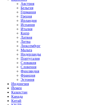
Австрия
Бельгия
Германия
Греция
Ирландия
Испания
Италия
Кипр
Латвия
Литва
Люксембург
Мальта
Нидерланды
Португалия
Словакия
Словения
Финляндия
Франция
Эстония
Индонезия
Йемен
Казахстан
Канада
Китай
КНДР