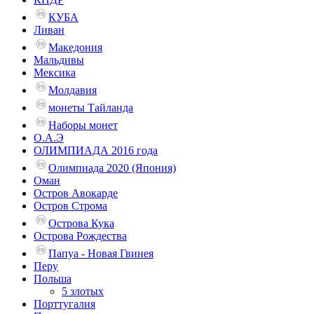
КУБА
Ливан
Македония
Мальдивы
Мексика
Молдавия
монеты Тайланда
Наборы монет
О.А.Э
ОЛИМПИАДА 2016 года
Олимпиада 2020 (Япония)
Оман
Остров Авокарде
Остров Строма
Острова Кука
Острова Рождества
Папуа - Новая Гвинея
Перу
Польша
5 злотых
Порттугалия