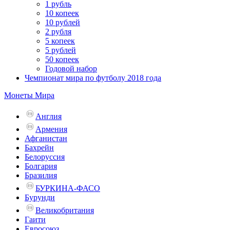
1 рубль
10 копеек
10 рублей
2 рубля
5 копеек
5 рублей
50 копеек
Годовой набор
Чемпионат мира по футболу 2018 года
Монеты Мира
Англия
Армения
Афганистан
Бахрейн
Белоруссия
Болгария
Бразилия
БУРКИНА-ФАСО
Бурунди
Великобритания
Гаити
Евросоюз