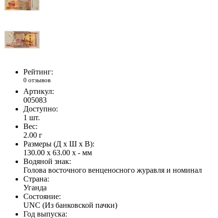
Рейтинг:
0 отзывов
Артикул:
005083
Доступно:
1
шт.
Вес:
2.00
г
Размеры (Д x Ш x В):
130.00 x 63.00 x - мм
Водяной знак:
Голова восточного венценосного журавля и номинал
Страна:
Уганда
Состояние:
UNC (Из банковской пачки)
Год выпуска: