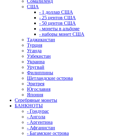
Сомалиленд
США
- 1 доллар США
- 25 центов США
- 50 центов США
- монеты в альбоме
- наборы монет США
Таджикистан
Турция
Уганда
Узбекистан
Украина
Уругвай
Филиппины
Шетландские острова
Эритрея
Югославия
Япония
Серебряные монеты
БАНКНОТЫ
- Гондурас
- Ангола
- Аргентина
- Афганистан
- Багамские острова