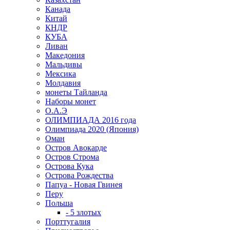
Канада
Китай
КНДР
КУБА
Ливан
Македония
Мальдивы
Мексика
Молдавия
монеты Тайланда
Наборы монет
О.А.Э
ОЛИМПИАДА 2016 года
Олимпиада 2020 (Япония)
Оман
Остров Авокарде
Остров Строма
Острова Кука
Острова Рождества
Папуа - Новая Гвинея
Перу
Польша
- 5 злотых
Порттугалия