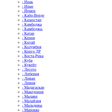
- Ирак
- Иран
- Йемен
- Кабо-Верде
- Казахстан
- Камбоджа
- Камбоджа-
- Катар
- Кения
- Китай
- Колумбия
- Конго ДР
- Коста-Рика
- Куба
- Кувейт
- Лесото
- Либерия
- Ливан
- Ливия
- Мадагаскар
- Македония
- Малави
- Малайзия
- Мальдивы
- Марокко