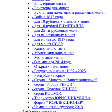
- Блистерные листы
- Блистеры для монет
- Буклет для памятных и разменных монет
- Война 1812 года
- для 10 рублевых стальных монет
- для 10 рублей БИМЕТАЛЛА
- для 25-ти рублевых монет
- для иностранных монет
- для монет до 1917 года
- для монет СССР
- Капсульного типа
- Монетники карманные
- Мультипликация
- Олимпиада 2014 года
- Открытки для монет
- Регулярный чекан 1997 - 2025
- Республика Крым
- Серия " Монеты в Вашем кошельке"
- серия "Города-ГЕРОИ"
- серия "Красная КНИГА"
- серия КОСМОС
- Творчество ЮРИЯ НИКУЛИНА
- фирма " КОЛЛЕКЦИОНЕР"
- Чемпионат по футболу 2018
Альбомы с листами