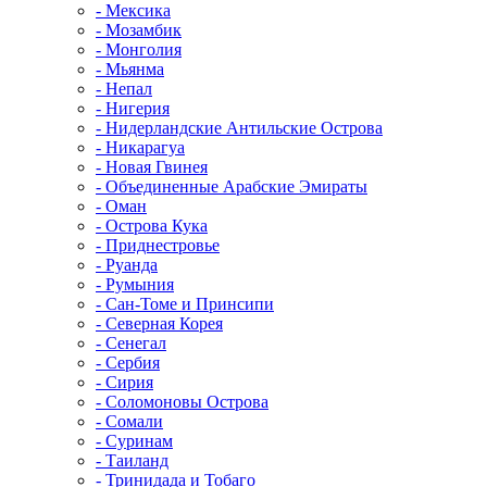
- Мексика
- Мозамбик
- Монголия
- Мьянма
- Непал
- Нигерия
- Нидерландские Антильские Острова
- Никарагуа
- Новая Гвинея
- Объединенные Арабские Эмираты
- Оман
- Острова Кука
- Приднестровье
- Руанда
- Румыния
- Сан-Томе и Принсипи
- Северная Корея
- Сенегал
- Сербия
- Сирия
- Соломоновы Острова
- Сомали
- Суринам
- Таиланд
- Тринидада и Тобаго