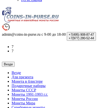
admin@coins-in-purse.ru
с 9-00 до 18-00
+7(495)
908-87-47
+7(977)
280-52-44
7
7
Везде
Везде
Для презента
Монета в блистере
Подарочные наборы
Монеты СССР
Монеты 1991-1993 г.г.
Монеты России
Монеты Мира
Серебряные монеты