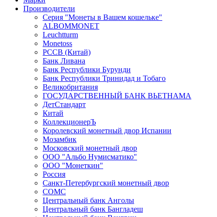
Производители
Серия "Монеты в Вашем кошельке"
ALBOMMONET
Leuchtturm
Monetoss
PCCB (Китай)
Банк Ливана
Банк Республики Бурунди
Банк Республики Тринидад и Тобаго
Великобритания
ГОСУДАРСТВЕННЫЙ БАНК ВЬЕТНАМА
ДетСтандарт
Китай
КоллекционерЪ
Королевский монетный двор Испании
Мозамбик
Московский монетный двор
ООО "Альбо Нумисматико"
ООО "Монеткин"
Россия
Санкт-Петербургский монетный двор
СОМС
Центральный банк Анголы
Центральный банк Бангладеш