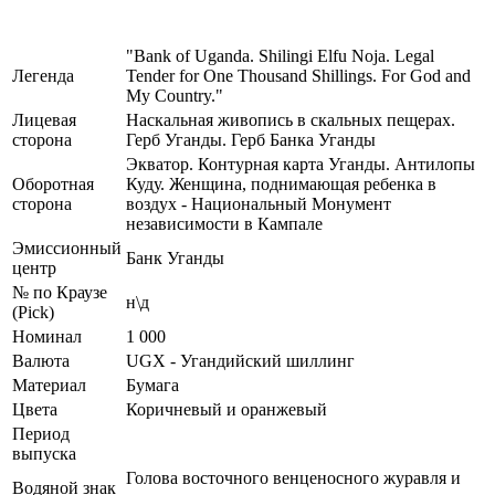
"Bank of Uganda. Shilingi Elfu Noja. Legal
Легенда
Tender for One Thousand Shillings. For God and
My Country."
Лицевая
Наскальная живопись в скальных пещерах.
сторона
Герб Уганды. Герб Банка Уганды
Экватор. Контурная карта Уганды. Антилопы
Оборотная
Куду. Женщина, поднимающая ребенка в
сторона
воздух - Национальный Монумент
независимости в Кампале
Эмиссионный
Банк Уганды
центр
№ по Краузе
н\д
(Pick)
Номинал
1 000
Валюта
UGX - Угандийский шиллинг
Материал
Бумага
Цвета
Коричневый и оранжевый
Период
выпуска
Голова восточного венценосного журавля и
Водяной знак