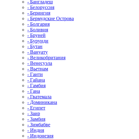
- Бангладеш
- Белоруссия
- Берингия
- Бермудские Острова
- Болгария
- Боливия
- Бруней
- Бурунди
- Бутан
- Вануату
- Великобритания
- Венесуэла
- Вьетнам
- Гаити
- Гайана
- Гамбия
- Гана
- Гватемала
- Доминикана
- Египет
- Заир
- Замбия
- Зимбабве
- Индия
- Индонезия