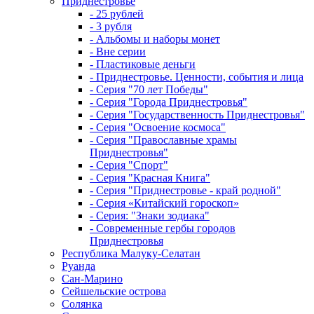
Приднестровье
- 25 рублей
- 3 рубля
- Альбомы и наборы монет
- Вне серии
- Пластиковые деньги
- Приднестровье. Ценности, события и лица
- Серия "70 лет Победы"
- Серия "Города Приднестровья"
- Серия "Государственность Приднестровья"
- Серия "Освоение космоса"
- Серия "Православные храмы
Приднестровья"
- Серия "Спорт"
- Серия "Красная Книга"
- Серия "Приднестровье - край родной"
- Серия «Китайский гороскоп»
- Серия: "Знаки зодиака"
- Современные гербы городов
Приднестровья
Республика Малуку-Селатан
Руанда
Сан-Марино
Сейшельские острова
Солянка