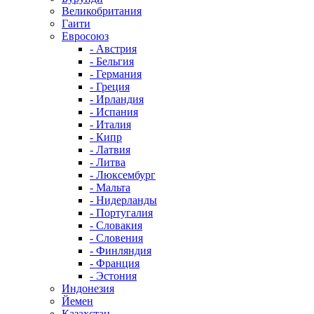
Великобритания
Гаити
Евросоюз
- Австрия
- Бельгия
- Германия
- Греция
- Ирландия
- Испания
- Италия
- Кипр
- Латвия
- Литва
- Люксембург
- Мальта
- Нидерланды
- Португалия
- Словакия
- Словения
- Финляндия
- Франция
- Эстония
Индонезия
Йемен
Казахстан