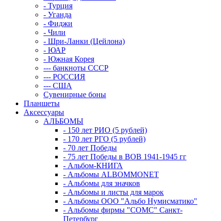
- Турция
- Уганда
- Фиджи
- Чили
- Шри-Ланки (Цейлона)
- ЮАР
- Южная Корея
--- банкноты СССР
--- РОССИЯ
--- США
Сувенирные боны
Планшеты
Аксессуары
АЛЬБОМЫ
- 150 лет РИО (5 рублей)
- 170 лет РГО (5 рублей)
- 70 лет Победы
- 75 лет Победы в ВОВ 1941-1945 гг
- Альбом-КНИГА
- Альбомы ALBOMMONET
- Альбомы для значков
- Альбомы и листы для марок
- Альбомы ООО "Альбо Нумисматико"
- Альбомы фирмы "СОМС" Санкт-
Петербург