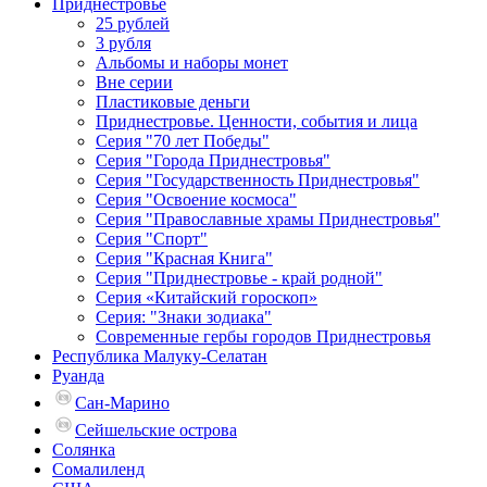
Приднестровье
25 рублей
3 рубля
Альбомы и наборы монет
Вне серии
Пластиковые деньги
Приднестровье. Ценности, события и лица
Серия "70 лет Победы"
Серия "Города Приднестровья"
Серия "Государственность Приднестровья"
Серия "Освоение космоса"
Серия "Православные храмы Приднестровья"
Серия "Спорт"
Серия "Красная Книга"
Серия "Приднестровье - край родной"
Серия «Китайский гороскоп»
Серия: "Знаки зодиака"
Современные гербы городов Приднестровья
Республика Малуку-Селатан
Руанда
Сан-Марино
Сейшельские острова
Солянка
Сомалиленд