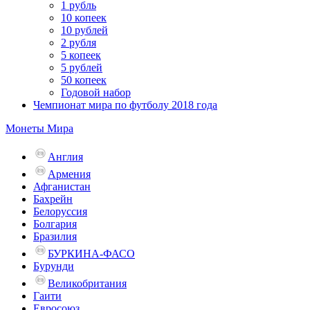
1 рубль
10 копеек
10 рублей
2 рубля
5 копеек
5 рублей
50 копеек
Годовой набор
Чемпионат мира по футболу 2018 года
Монеты Мира
Англия
Армения
Афганистан
Бахрейн
Белоруссия
Болгария
Бразилия
БУРКИНА-ФАСО
Бурунди
Великобритания
Гаити
Евросоюз