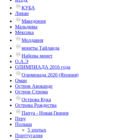
КУБА
Ливан
Македония
Мальдивы
Мексика
Молдавия
монеты Тайланда
Наборы монет
О.А.Э
ОЛИМПИАДА 2016 года
Олимпиада 2020 (Япония)
Оман
Остров Авокарде
Остров Строма
Острова Кука
Острова Рождества
Папуа - Новая Гвинея
Перу
Польша
5 злотых
Порттугалия