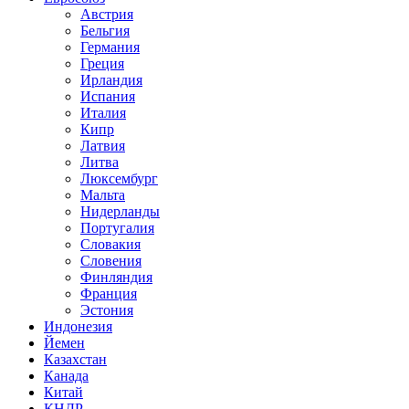
Австрия
Бельгия
Германия
Греция
Ирландия
Испания
Италия
Кипр
Латвия
Литва
Люксембург
Мальта
Нидерланды
Португалия
Словакия
Словения
Финляндия
Франция
Эстония
Индонезия
Йемен
Казахстан
Канада
Китай
КНДР