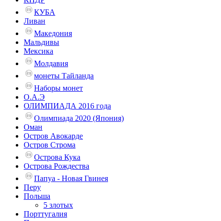
КУБА
Ливан
Македония
Мальдивы
Мексика
Молдавия
монеты Тайланда
Наборы монет
О.А.Э
ОЛИМПИАДА 2016 года
Олимпиада 2020 (Япония)
Оман
Остров Авокарде
Остров Строма
Острова Кука
Острова Рождества
Папуа - Новая Гвинея
Перу
Польша
5 злотых
Порттугалия