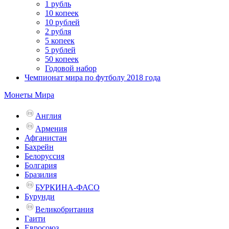
1 рубль
10 копеек
10 рублей
2 рубля
5 копеек
5 рублей
50 копеек
Годовой набор
Чемпионат мира по футболу 2018 года
Монеты Мира
Англия
Армения
Афганистан
Бахрейн
Белоруссия
Болгария
Бразилия
БУРКИНА-ФАСО
Бурунди
Великобритания
Гаити
Евросоюз