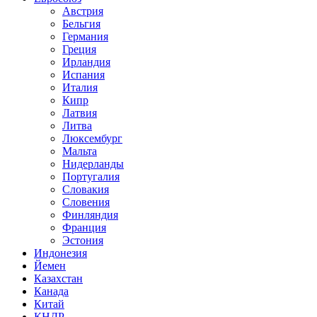
Австрия
Бельгия
Германия
Греция
Ирландия
Испания
Италия
Кипр
Латвия
Литва
Люксембург
Мальта
Нидерланды
Португалия
Словакия
Словения
Финляндия
Франция
Эстония
Индонезия
Йемен
Казахстан
Канада
Китай
КНДР