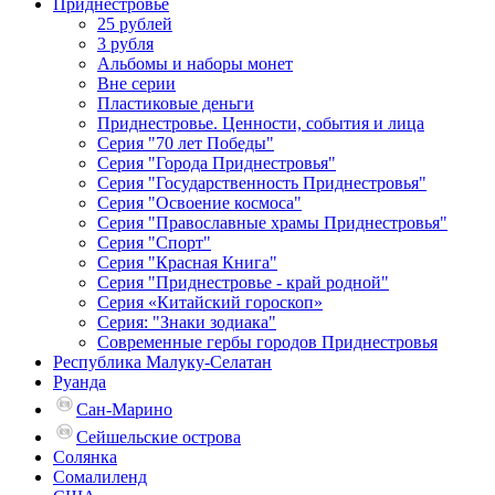
Приднестровье
25 рублей
3 рубля
Альбомы и наборы монет
Вне серии
Пластиковые деньги
Приднестровье. Ценности, события и лица
Серия "70 лет Победы"
Серия "Города Приднестровья"
Серия "Государственность Приднестровья"
Серия "Освоение космоса"
Серия "Православные храмы Приднестровья"
Серия "Спорт"
Серия "Красная Книга"
Серия "Приднестровье - край родной"
Серия «Китайский гороскоп»
Серия: "Знаки зодиака"
Современные гербы городов Приднестровья
Республика Малуку-Селатан
Руанда
Сан-Марино
Сейшельские острова
Солянка
Сомалиленд