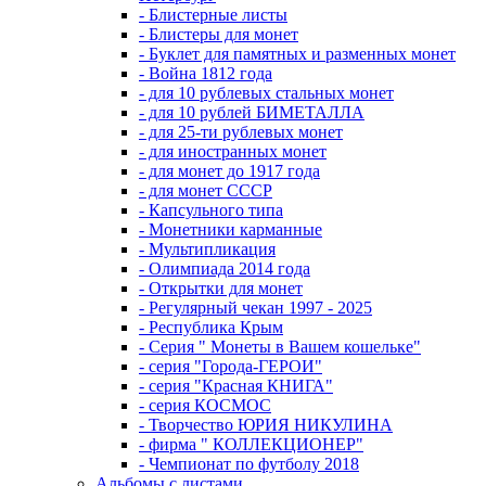
- Блистерные листы
- Блистеры для монет
- Буклет для памятных и разменных монет
- Война 1812 года
- для 10 рублевых стальных монет
- для 10 рублей БИМЕТАЛЛА
- для 25-ти рублевых монет
- для иностранных монет
- для монет до 1917 года
- для монет СССР
- Капсульного типа
- Монетники карманные
- Мультипликация
- Олимпиада 2014 года
- Открытки для монет
- Регулярный чекан 1997 - 2025
- Республика Крым
- Серия " Монеты в Вашем кошельке"
- серия "Города-ГЕРОИ"
- серия "Красная КНИГА"
- серия КОСМОС
- Творчество ЮРИЯ НИКУЛИНА
- фирма " КОЛЛЕКЦИОНЕР"
- Чемпионат по футболу 2018
Альбомы с листами