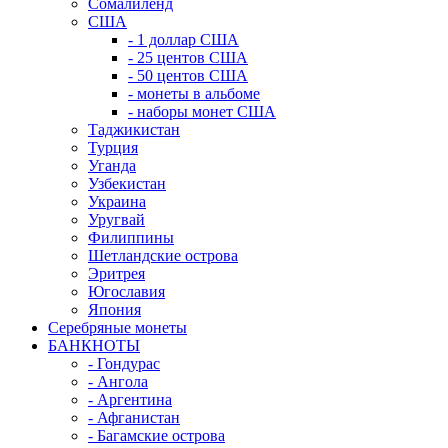
Сомалиленд
США
- 1 доллар США
- 25 центов США
- 50 центов США
- монеты в альбоме
- наборы монет США
Таджикистан
Турция
Уганда
Узбекистан
Украина
Уругвай
Филиппины
Шетландские острова
Эритрея
Югославия
Япония
Серебряные монеты
БАНКНОТЫ
- Гондурас
- Ангола
- Аргентина
- Афганистан
- Багамские острова