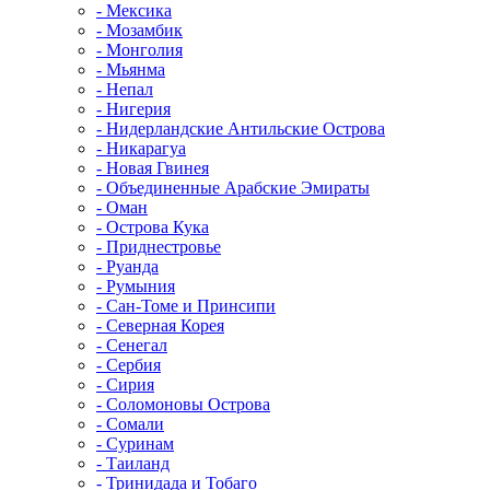
- Мексика
- Мозамбик
- Монголия
- Мьянма
- Непал
- Нигерия
- Нидерландские Антильские Острова
- Никарагуа
- Новая Гвинея
- Объединенные Арабские Эмираты
- Оман
- Острова Кука
- Приднестровье
- Руанда
- Румыния
- Сан-Томе и Принсипи
- Северная Корея
- Сенегал
- Сербия
- Сирия
- Соломоновы Острова
- Сомали
- Суринам
- Таиланд
- Тринидада и Тобаго