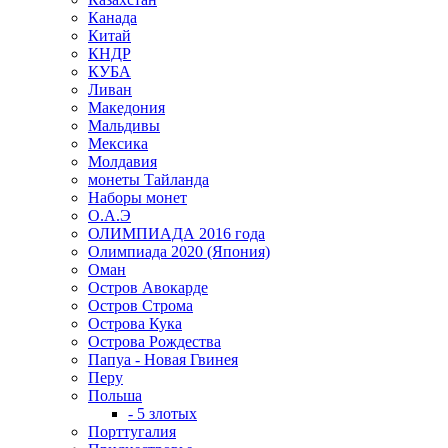
Канада
Китай
КНДР
КУБА
Ливан
Македония
Мальдивы
Мексика
Молдавия
монеты Тайланда
Наборы монет
О.А.Э
ОЛИМПИАДА 2016 года
Олимпиада 2020 (Япония)
Оман
Остров Авокарде
Остров Строма
Острова Кука
Острова Рождества
Папуа - Новая Гвинея
Перу
Польша
- 5 злотых
Порттугалия