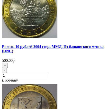
Ряжск. 10 рублей 2004 года. ММД. Из банковского мешка
(UNC)
500.00р.
+
-
В корзину