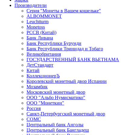
Производители
Серия "Монеты в Вашем кошельке"
ALBOMMONET
Leuchtturm
Monetoss
PCCB (Китай)
Банк Ливана
Банк Республики Бурунди
Банк Республики Тринидад и Тобаго
Великобритания
ГОСУДАРСТВЕННЫЙ БАНК ВЬЕТНАМА
ДетСтандарт
Китай
КоллекционерЪ
Королевский монетный двор Испании
Мозамбик
Московский монетный двор
ООО "Альбо Нумисматико"
ООО "Монеткин"
Россия
Санкт-Петербургский монетный двор
СОМС
Центральный банк Анголы
Центральный банк Бангладеш