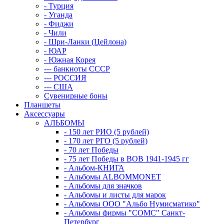
- Турция
- Уганда
- Фиджи
- Чили
- Шри-Ланки (Цейлона)
- ЮАР
- Южная Корея
--- банкноты СССР
--- РОССИЯ
--- США
Сувенирные боны
Планшеты
Аксессуары
АЛЬБОМЫ
- 150 лет РИО (5 рублей)
- 170 лет РГО (5 рублей)
- 70 лет Победы
- 75 лет Победы в ВОВ 1941-1945 гг
- Альбом-КНИГА
- Альбомы ALBOMMONET
- Альбомы для значков
- Альбомы и листы для марок
- Альбомы ООО "Альбо Нумисматико"
- Альбомы фирмы "СОМС" Санкт-
Петербург