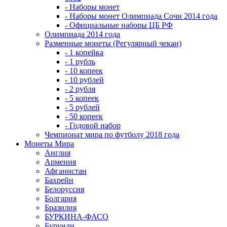
- Наборы монет
- Наборы монет Олимпиада Сочи 2014 года
- Официальные наборы ЦБ РФ
Олимпиада 2014 года
Разменные монеты (Регулярный чекан)
- 1 копейка
- 1 рубль
- 10 копеек
- 10 рублей
- 2 рубля
- 5 копеек
- 5 рублей
- 50 копеек
- Годовой набор
Чемпионат мира по футболу 2018 года
Монеты Мира
Англия
Армения
Афганистан
Бахрейн
Белоруссия
Болгария
Бразилия
БУРКИНА-ФАСО
Бурунди