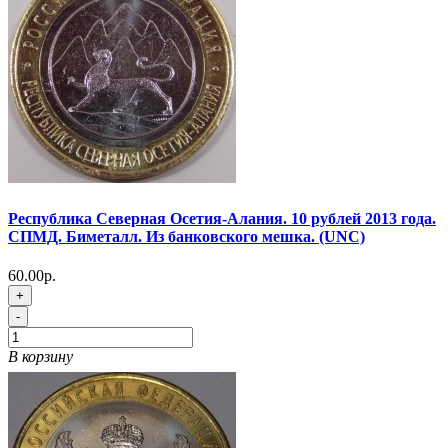
Республика Северная Осетия-Алания. 10 рублей 2013 года.
СПМД. Биметалл. Из банковского мешка. (UNC)
60.00р.
+
-
В корзину