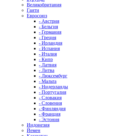
Великобритания
Гаити
Евросоюз
- Австрия
- Бельгия
- Германия
- Греция
- Ирландия
- Испания
- Италия
- Кипр
- Латвия
- Литва
- Люксембург
- Мальта
- Нидерланды
- Португалия
- Словакия
- Словения
- Финляндия
- Франция
- Эстония
Индонезия
Йемен
Казахстан