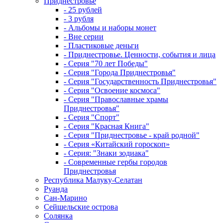
Приднестровье
- 25 рублей
- 3 рубля
- Альбомы и наборы монет
- Вне серии
- Пластиковые деньги
- Приднестровье. Ценности, события и лица
- Серия "70 лет Победы"
- Серия "Города Приднестровья"
- Серия "Государственность Приднестровья"
- Серия "Освоение космоса"
- Серия "Православные храмы
Приднестровья"
- Серия "Спорт"
- Серия "Красная Книга"
- Серия "Приднестровье - край родной"
- Серия «Китайский гороскоп»
- Серия: "Знаки зодиака"
- Современные гербы городов
Приднестровья
Республика Малуку-Селатан
Руанда
Сан-Марино
Сейшельские острова
Солянка