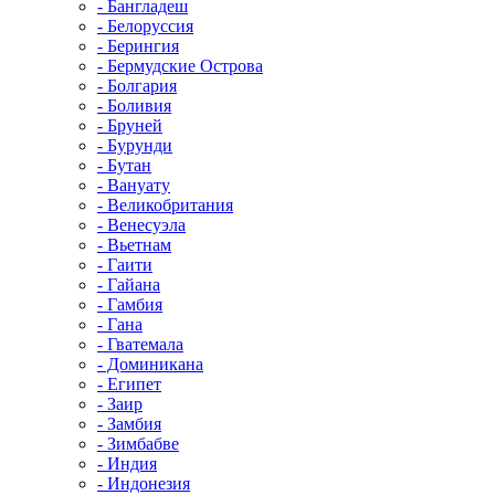
- Бангладеш
- Белоруссия
- Берингия
- Бермудские Острова
- Болгария
- Боливия
- Бруней
- Бурунди
- Бутан
- Вануату
- Великобритания
- Венесуэла
- Вьетнам
- Гаити
- Гайана
- Гамбия
- Гана
- Гватемала
- Доминикана
- Египет
- Заир
- Замбия
- Зимбабве
- Индия
- Индонезия