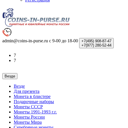
admin@coins-in-purse.ru
с 9-00 до 18-00
+7(495)
908-87-47
+7(977)
280-52-44
7
7
Везде
Везде
Для презента
Монета в блистере
Подарочные наборы
Монеты СССР
Монеты 1991-1993 г.г.
Монеты России
Монеты Мира
Серебряные монеты