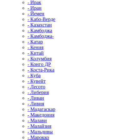
- Ирак
- Иран
- Йемен
- Кабо-Верде
- Казахстан
- Камбоджа
- Камбоджа-
- Катар
- Кения
- Китай
- Колумбия
- Конго ДР
- Коста-Рика
- Куба
- Кувейт
- Лесото
- Либерия
- Ливан
- Ливия
- Мадагаскар
- Македония
- Малави
- Малайзия
- Мальдивы
- Марокко