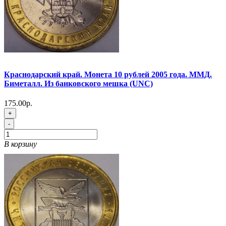
Краснодарский край. Монета 10 рублей 2005 года. ММД.
Биметалл. Из банковского мешка (UNC)
175.00р.
+
-
В корзину