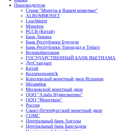
Производители
Серия "Монеты в Вашем кошельке"
ALBOMMONET
Leuchtturm
Monetoss
PCCB (Китай)
Банк Ливана
Банк Республики Бурунди
Банк Республики Тринидад и Тобаго
Великобритания
ГОСУДАРСТВЕННЫЙ БАНК ВЬЕТНАМА
ДетСтандарт
Китай
КоллекционерЪ
Королевский монетный двор Испании
Мозамбик
Московский монетный двор
ООО "Альбо Нумисматико"
ООО "Монеткин"
Россия
Санкт-Петербургский монетный двор
СОМС
Центральный банк Анголы
Центральный банк Бангладеш