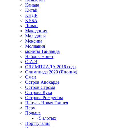
Канада
Китай
КНДР
КУБА
Ливан
Македония
Мальдивы
Мексика
Молдавия
монеты Тайланда
Наборы монет
О.А.Э
ОЛИМПИАДА 2016 года
Олимпиада 2020 (Япония)
Оман
Остров Авокарде
Остров Строма
Острова Кука
Острова Рождества
Папуа - Новая Гвинея
Перу
Польша
- 5 злотых
Порттугалия