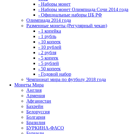
- Наборы монет
- Наборы монет Олимпиада Сочи 2014 года
- Официальные наборы ЦБ РФ
Олимпиада 2014 года
Разменные монеты (Регулярный чекан)
- 1 копейка
- 1 рубль
- 10 копеек
- 10 рублей
- 2 рубля
- 5 копеек
- 5 рублей
- 50 копеек
- Годовой набор
Чемпионат мира по футболу 2018 года
Монеты Мира
Англия
Армения
Афганистан
Бахрейн
Белоруссия
Болгария
Бразилия
БУРКИНА-ФАСО
Бурунди