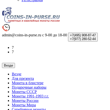
admin@coins-in-purse.ru
с 9-00 до 18-00
+7(495)
908-87-47
+7(977)
280-52-44
7
7
Везде
Везде
Для презента
Монета в блистере
Подарочные наборы
Монеты СССР
Монеты 1991-1993 г.г.
Монеты России
Монеты Мира
Серебряные монеты