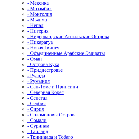
- Мексика
- Мозамбик
- Монголия
- Мьянма
- Непал
- Нигерия
- Нидерландские Антильские Острова
- Никарагуа
- Новая Гвинея
- Объединенные Арабские Эмираты
- Оман
- Острова Кука
- Приднестровье
- Руанда
- Румыния
- Сан-Томе и Принсипи
- Северная Корея
- Сенегал
- Сербия
- Сирия
- Соломоновы Острова
- Сомали
- Суринам
- Таиланд
- Тринидада и Тобаго