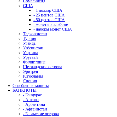
Сомалиленд
США
- 1 доллар США
- 25 центов США
- 50 центов США
- монеты в альбоме
- наборы монет США
Таджикистан
Турция
Уганда
Узбекистан
Украина
Уругвай
Филиппины
Шетландские острова
Эритрея
Югославия
Япония
Серебряные монеты
БАНКНОТЫ
- Гондурас
- Ангола
- Аргентина
- Афганистан
- Багамские острова