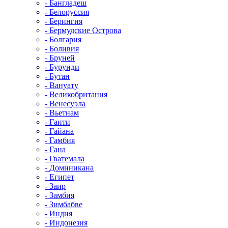
- Бангладеш
- Белоруссия
- Берингия
- Бермудские Острова
- Болгария
- Боливия
- Бруней
- Бурунди
- Бутан
- Вануату
- Великобритания
- Венесуэла
- Вьетнам
- Гаити
- Гайана
- Гамбия
- Гана
- Гватемала
- Доминикана
- Египет
- Заир
- Замбия
- Зимбабве
- Индия
- Индонезия