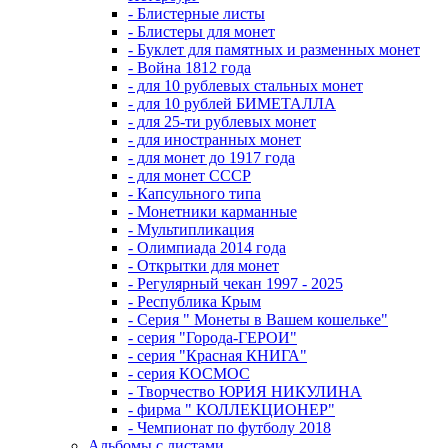
- Блистерные листы
- Блистеры для монет
- Буклет для памятных и разменных монет
- Война 1812 года
- для 10 рублевых стальных монет
- для 10 рублей БИМЕТАЛЛА
- для 25-ти рублевых монет
- для иностранных монет
- для монет до 1917 года
- для монет СССР
- Капсульного типа
- Монетники карманные
- Мультипликация
- Олимпиада 2014 года
- Открытки для монет
- Регулярный чекан 1997 - 2025
- Республика Крым
- Серия " Монеты в Вашем кошельке"
- серия "Города-ГЕРОИ"
- серия "Красная КНИГА"
- серия КОСМОС
- Творчество ЮРИЯ НИКУЛИНА
- фирма " КОЛЛЕКЦИОНЕР"
- Чемпионат по футболу 2018
Альбомы с листами