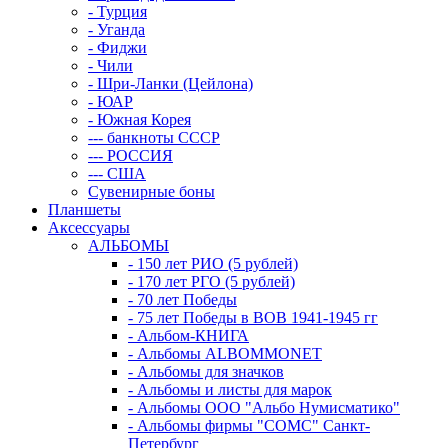
- Турция
- Уганда
- Фиджи
- Чили
- Шри-Ланки (Цейлона)
- ЮАР
- Южная Корея
--- банкноты СССР
--- РОССИЯ
--- США
Сувенирные боны
Планшеты
Аксессуары
АЛЬБОМЫ
- 150 лет РИО (5 рублей)
- 170 лет РГО (5 рублей)
- 70 лет Победы
- 75 лет Победы в ВОВ 1941-1945 гг
- Альбом-КНИГА
- Альбомы ALBOMMONET
- Альбомы для значков
- Альбомы и листы для марок
- Альбомы ООО "Альбо Нумисматико"
- Альбомы фирмы "СОМС" Санкт-
Петербург