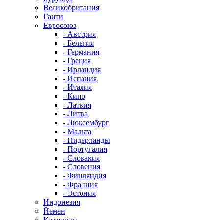
Великобритания
Гаити
Евросоюз
- Австрия
- Бельгия
- Германия
- Греция
- Ирландия
- Испания
- Италия
- Кипр
- Латвия
- Литва
- Люксембург
- Мальта
- Нидерланды
- Португалия
- Словакия
- Словения
- Финляндия
- Франция
- Эстония
Индонезия
Йемен
Казахстан