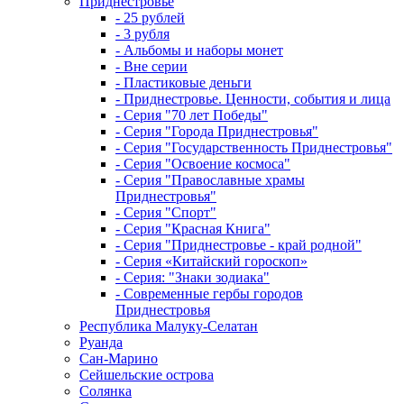
Приднестровье
- 25 рублей
- 3 рубля
- Альбомы и наборы монет
- Вне серии
- Пластиковые деньги
- Приднестровье. Ценности, события и лица
- Серия "70 лет Победы"
- Серия "Города Приднестровья"
- Серия "Государственность Приднестровья"
- Серия "Освоение космоса"
- Серия "Православные храмы
Приднестровья"
- Серия "Спорт"
- Серия "Красная Книга"
- Серия "Приднестровье - край родной"
- Серия «Китайский гороскоп»
- Серия: "Знаки зодиака"
- Современные гербы городов
Приднестровья
Республика Малуку-Селатан
Руанда
Сан-Марино
Сейшельские острова
Солянка