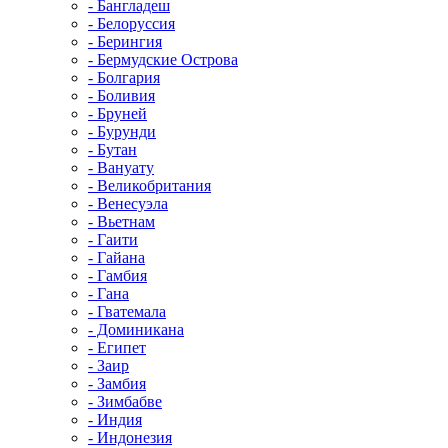
- Бангладеш
- Белоруссия
- Берингия
- Бермудские Острова
- Болгария
- Боливия
- Бруней
- Бурунди
- Бутан
- Вануату
- Великобритания
- Венесуэла
- Вьетнам
- Гаити
- Гайана
- Гамбия
- Гана
- Гватемала
- Доминикана
- Египет
- Заир
- Замбия
- Зимбабве
- Индия
- Индонезия