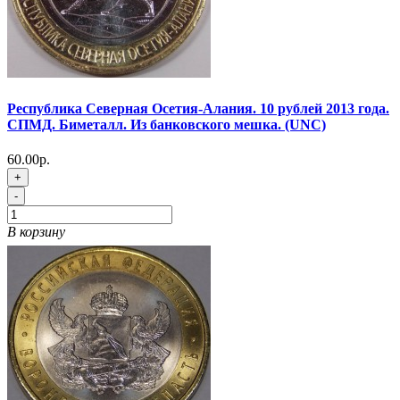
Республика Северная Осетия-Алания. 10 рублей 2013 года.
СПМД. Биметалл. Из банковского мешка. (UNC)
60.00р.
+
-
В корзину