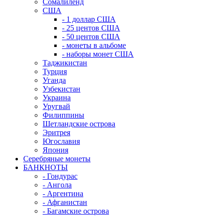
Сомалиленд
США
- 1 доллар США
- 25 центов США
- 50 центов США
- монеты в альбоме
- наборы монет США
Таджикистан
Турция
Уганда
Узбекистан
Украина
Уругвай
Филиппины
Шетландские острова
Эритрея
Югославия
Япония
Серебряные монеты
БАНКНОТЫ
- Гондурас
- Ангола
- Аргентина
- Афганистан
- Багамские острова