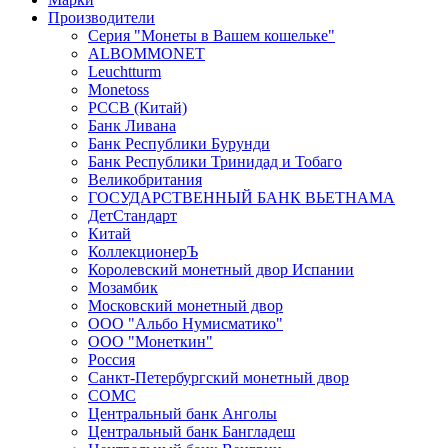
Производители
Серия "Монеты в Вашем кошельке"
ALBOMMONET
Leuchtturm
Monetoss
PCCB (Китай)
Банк Ливана
Банк Республики Бурунди
Банк Республики Тринидад и Тобаго
Великобритания
ГОСУДАРСТВЕННЫЙ БАНК ВЬЕТНАМА
ДетСтандарт
Китай
КоллекционерЪ
Королевский монетный двор Испании
Мозамбик
Московский монетный двор
ООО "Альбо Нумисматико"
ООО "Монеткин"
Россия
Санкт-Петербургский монетный двор
СОМС
Центральный банк Анголы
Центральный банк Бангладеш