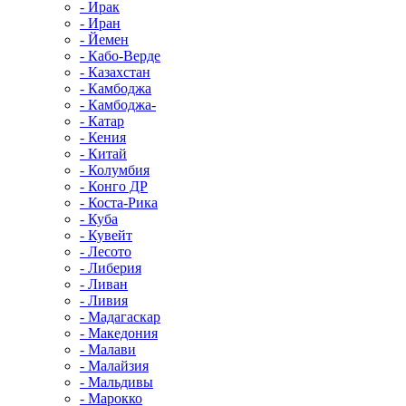
- Ирак
- Иран
- Йемен
- Кабо-Верде
- Казахстан
- Камбоджа
- Камбоджа-
- Катар
- Кения
- Китай
- Колумбия
- Конго ДР
- Коста-Рика
- Куба
- Кувейт
- Лесото
- Либерия
- Ливан
- Ливия
- Мадагаскар
- Македония
- Малави
- Малайзия
- Мальдивы
- Марокко