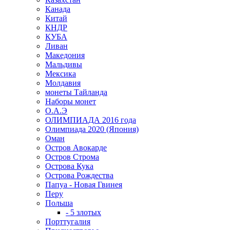
Канада
Китай
КНДР
КУБА
Ливан
Македония
Мальдивы
Мексика
Молдавия
монеты Тайланда
Наборы монет
О.А.Э
ОЛИМПИАДА 2016 года
Олимпиада 2020 (Япония)
Оман
Остров Авокарде
Остров Строма
Острова Кука
Острова Рождества
Папуа - Новая Гвинея
Перу
Польша
- 5 злотых
Порттугалия