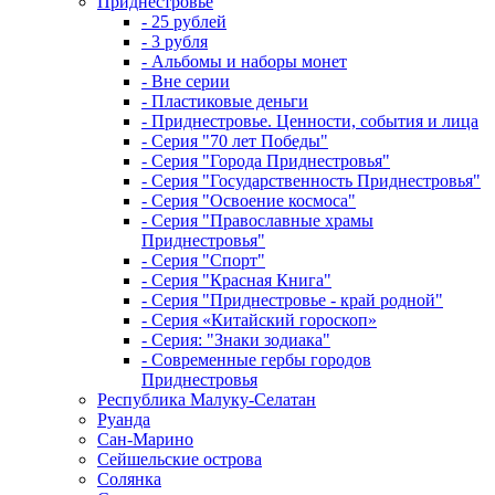
Приднестровье
- 25 рублей
- 3 рубля
- Альбомы и наборы монет
- Вне серии
- Пластиковые деньги
- Приднестровье. Ценности, события и лица
- Серия "70 лет Победы"
- Серия "Города Приднестровья"
- Серия "Государственность Приднестровья"
- Серия "Освоение космоса"
- Серия "Православные храмы
Приднестровья"
- Серия "Спорт"
- Серия "Красная Книга"
- Серия "Приднестровье - край родной"
- Серия «Китайский гороскоп»
- Серия: "Знаки зодиака"
- Современные гербы городов
Приднестровья
Республика Малуку-Селатан
Руанда
Сан-Марино
Сейшельские острова
Солянка