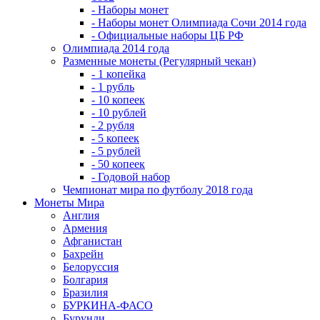
- Наборы монет
- Наборы монет Олимпиада Сочи 2014 года
- Официальные наборы ЦБ РФ
Олимпиада 2014 года
Разменные монеты (Регулярный чекан)
- 1 копейка
- 1 рубль
- 10 копеек
- 10 рублей
- 2 рубля
- 5 копеек
- 5 рублей
- 50 копеек
- Годовой набор
Чемпионат мира по футболу 2018 года
Монеты Мира
Англия
Армения
Афганистан
Бахрейн
Белоруссия
Болгария
Бразилия
БУРКИНА-ФАСО
Бурунди