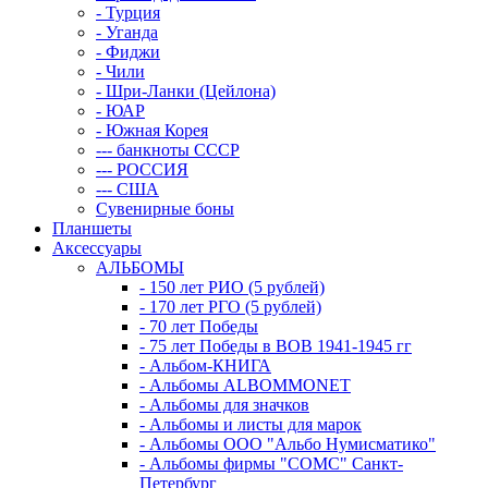
- Турция
- Уганда
- Фиджи
- Чили
- Шри-Ланки (Цейлона)
- ЮАР
- Южная Корея
--- банкноты СССР
--- РОССИЯ
--- США
Сувенирные боны
Планшеты
Аксессуары
АЛЬБОМЫ
- 150 лет РИО (5 рублей)
- 170 лет РГО (5 рублей)
- 70 лет Победы
- 75 лет Победы в ВОВ 1941-1945 гг
- Альбом-КНИГА
- Альбомы ALBOMMONET
- Альбомы для значков
- Альбомы и листы для марок
- Альбомы ООО "Альбо Нумисматико"
- Альбомы фирмы "СОМС" Санкт-
Петербург