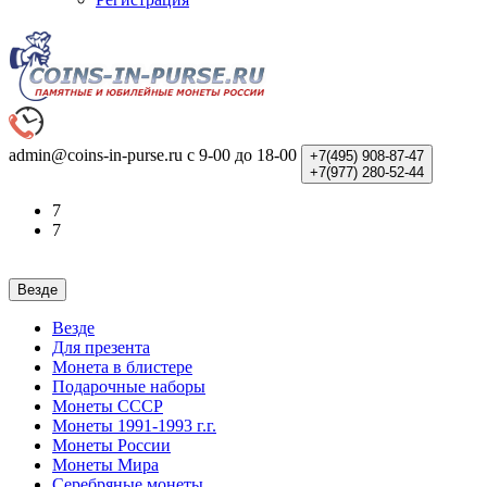
admin@coins-in-purse.ru
с 9-00 до 18-00
+7(495)
908-87-47
+7(977)
280-52-44
7
7
Везде
Везде
Для презента
Монета в блистере
Подарочные наборы
Монеты СССР
Монеты 1991-1993 г.г.
Монеты России
Монеты Мира
Серебряные монеты