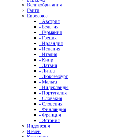
Великобритания
Гаити
Евросоюз
- Австрия
- Бельгия
- Германия
- Греция
- Ирландия
- Испания
- Италия
- Кипр
- Латвия
- Литва
- Люксембург
- Мальта
- Нидерланды
- Португалия
- Словакия
- Словения
- Финляндия
- Франция
- Эстония
Индонезия
Йемен
Казахстан