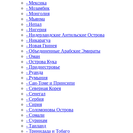
- Мексика
- Мозамбик
- Монголия
- Мьянма
- Непал
- Нигерия
- Нидерландские Антильские Острова
- Никарагуа
- Новая Гвинея
- Объединенные Арабские Эмираты
- Оман
- Острова Кука
- Приднестровье
- Руанда
- Румыния
- Сан-Томе и Принсипи
- Северная Корея
- Сенегал
- Сербия
- Сирия
- Соломоновы Острова
- Сомали
- Суринам
- Таиланд
- Тринидада и Тобаго