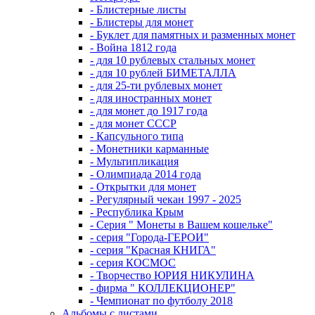
- Блистерные листы
- Блистеры для монет
- Буклет для памятных и разменных монет
- Война 1812 года
- для 10 рублевых стальных монет
- для 10 рублей БИМЕТАЛЛА
- для 25-ти рублевых монет
- для иностранных монет
- для монет до 1917 года
- для монет СССР
- Капсульного типа
- Монетники карманные
- Мультипликация
- Олимпиада 2014 года
- Открытки для монет
- Регулярный чекан 1997 - 2025
- Республика Крым
- Серия " Монеты в Вашем кошельке"
- серия "Города-ГЕРОИ"
- серия "Красная КНИГА"
- серия КОСМОС
- Творчество ЮРИЯ НИКУЛИНА
- фирма " КОЛЛЕКЦИОНЕР"
- Чемпионат по футболу 2018
Альбомы с листами