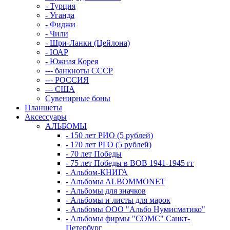
- Турция
- Уганда
- Фиджи
- Чили
- Шри-Ланки (Цейлона)
- ЮАР
- Южная Корея
--- банкноты СССР
--- РОССИЯ
--- США
Сувенирные боны
Планшеты
Аксессуары
АЛЬБОМЫ
- 150 лет РИО (5 рублей)
- 170 лет РГО (5 рублей)
- 70 лет Победы
- 75 лет Победы в ВОВ 1941-1945 гг
- Альбом-КНИГА
- Альбомы ALBOMMONET
- Альбомы для значков
- Альбомы и листы для марок
- Альбомы ООО "Альбо Нумисматико"
- Альбомы фирмы "СОМС" Санкт-
Петербург