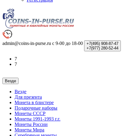
admin@coins-in-purse.ru
с 9-00 до 18-00
+7(495)
908-87-47
+7(977)
280-52-44
7
7
Везде
Везде
Для презента
Монета в блистере
Подарочные наборы
Монеты СССР
Монеты 1991-1993 г.г.
Монеты России
Монеты Мира
Серебряные монеты