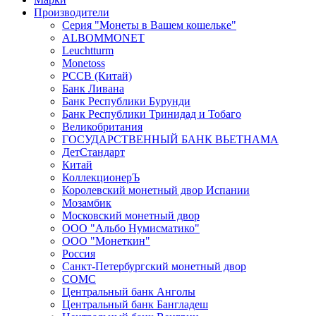
Производители
Серия "Монеты в Вашем кошельке"
ALBOMMONET
Leuchtturm
Monetoss
PCCB (Китай)
Банк Ливана
Банк Республики Бурунди
Банк Республики Тринидад и Тобаго
Великобритания
ГОСУДАРСТВЕННЫЙ БАНК ВЬЕТНАМА
ДетСтандарт
Китай
КоллекционерЪ
Королевский монетный двор Испании
Мозамбик
Московский монетный двор
ООО "Альбо Нумисматико"
ООО "Монеткин"
Россия
Санкт-Петербургский монетный двор
СОМС
Центральный банк Анголы
Центральный банк Бангладеш