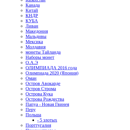
Канада
Китай
КНДР
КУБА
Ливан
Македония
Мальдивы
Мексика
Молдавия
монеты Тайланда
Наборы монет
О.А.Э
ОЛИМПИАДА 2016 года
Олимпиада 2020 (Япония)
Оман
Остров Авокарде
Остров Строма
Острова Кука
Острова Рождества
Папуа - Новая Гвинея
Перу
Польша
- 5 злотых
Порттугалия