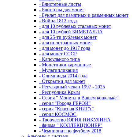
- Блистерные листы
- Блистеры для монет
- Буклет для памятных и разменных монет
- Война 1812 года
- для 10 рублевых стальных монет
- для 10 рублей БИМЕТАЛЛА
- для 25-ти рублевых монет
- для иностранных монет
- для монет до 1917 года
- для монет СССР
- Капсульного типа
- Монетники карманные
- Мультипликация
- Олимпиада 2014 года
- Открытки для монет
- Регулярный чекан 1997 - 2025
- Республика Крым
- Серия " Монеты в Вашем кошельке"
- серия "Города-ГЕРОИ"
- серия "Красная КНИГА"
- серия КОСМОС
- Творчество ЮРИЯ НИКУЛИНА
- фирма " КОЛЛЕКЦИОНЕР"
- Чемпионат по футболу 2018
Альбомы с листами