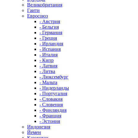
Великобритания
Гаити
Евросоюз
- Австрия
- Бельгия
- Германия
- Греция
- Ирландия
- Испания
- Италия
- Кипр
- Латвия
- Литва
- Люксембург
- Мальта
- Нидерланды
- Португалия
- Словакия
- Словения
- Финляндия
- Франция
- Эстония
Индонезия
Йемен
Казахстан