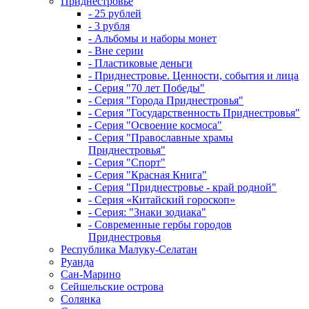
Приднестровье
- 25 рублей
- 3 рубля
- Альбомы и наборы монет
- Вне серии
- Пластиковые деньги
- Приднестровье. Ценности, события и лица
- Серия "70 лет Победы"
- Серия "Города Приднестровья"
- Серия "Государственность Приднестровья"
- Серия "Освоение космоса"
- Серия "Православные храмы
Приднестровья"
- Серия "Спорт"
- Серия "Красная Книга"
- Серия "Приднестровье - край родной"
- Серия «Китайский гороскоп»
- Серия: "Знаки зодиака"
- Современные гербы городов
Приднестровья
Республика Малуку-Селатан
Руанда
Сан-Марино
Сейшельские острова
Солянка