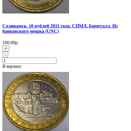
Соликамск. 10 рублей 2011 года. СПМД. Биметалл. Из
банковского мешка (UNC)
100.00р.
+
-
В корзину