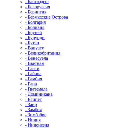
- Бангладеш
- Белоруссия
- Берингия
- Бермудские Острова
- Болгария
- Боливия
- Бруней
- Бурунди
- Бутан
- Вануату
- Великобритания
- Венесуэла
- Вьетнам
- Гаити
- Гайана
- Гамбия
- Гана
- Гватемала
- Доминикана
- Египет
- Заир
- Замбия
- Зимбабве
- Индия
- Индонезия