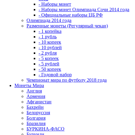
- Наборы монет
- Наборы монет Олимпиада Сочи 2014 года
- Официальные наборы ЦБ РФ
Олимпиада 2014 года
Разменные монеты (Регулярный чекан)
- 1 копейка
- 1 рубль
- 10 копеек
- 10 рублей
- 2 рубля
- 5 копеек
- 5 рублей
- 50 копеек
- Годовой набор
Чемпионат мира по футболу 2018 года
Монеты Мира
Англия
Армения
Афганистан
Бахрейн
Белоруссия
Болгария
Бразилия
БУРКИНА-ФАСО
Бурунди