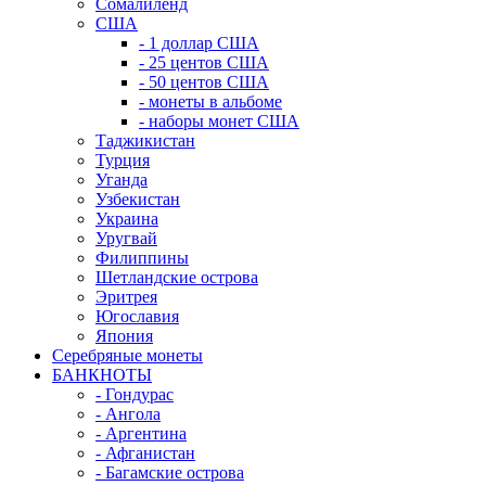
Сомалиленд
США
- 1 доллар США
- 25 центов США
- 50 центов США
- монеты в альбоме
- наборы монет США
Таджикистан
Турция
Уганда
Узбекистан
Украина
Уругвай
Филиппины
Шетландские острова
Эритрея
Югославия
Япония
Серебряные монеты
БАНКНОТЫ
- Гондурас
- Ангола
- Аргентина
- Афганистан
- Багамские острова