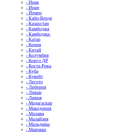
- Ирак
- Иран
- Йемен
- Кабо-Верде
- Казахстан
- Камбоджа
- Камбоджа-
- Катар
- Кения
- Китай
- Колумбия
- Конго ДР
- Коста-Рика
- Куба
- Кувейт
- Лесото
- Либерия
- Ливан
- Ливия
- Мадагаскар
- Македония
- Малави
- Малайзия
- Мальдивы
- Марокко