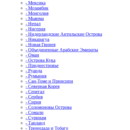
- Мексика
- Мозамбик
- Монголия
- Мьянма
- Непал
- Нигерия
- Нидерландские Антильские Острова
- Никарагуа
- Новая Гвинея
- Объединенные Арабские Эмираты
- Оман
- Острова Кука
- Приднестровье
- Руанда
- Румыния
- Сан-Томе и Принсипи
- Северная Корея
- Сенегал
- Сербия
- Сирия
- Соломоновы Острова
- Сомали
- Суринам
- Таиланд
- Тринидада и Тобаго