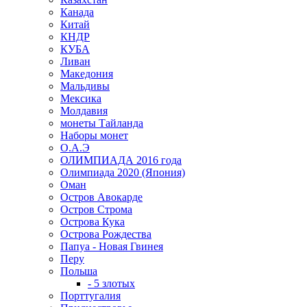
Канада
Китай
КНДР
КУБА
Ливан
Македония
Мальдивы
Мексика
Молдавия
монеты Тайланда
Наборы монет
О.А.Э
ОЛИМПИАДА 2016 года
Олимпиада 2020 (Япония)
Оман
Остров Авокарде
Остров Строма
Острова Кука
Острова Рождества
Папуа - Новая Гвинея
Перу
Польша
- 5 злотых
Порттугалия