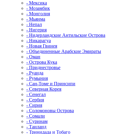
- Мексика
- Мозамбик
- Монголия
- Мьянма
- Непал
- Нигерия
- Нидерландские Антильские Острова
- Никарагуа
- Новая Гвинея
- Объединенные Арабские Эмираты
- Оман
- Острова Кука
- Приднестровье
- Руанда
- Румыния
- Сан-Томе и Принсипи
- Северная Корея
- Сенегал
- Сербия
- Сирия
- Соломоновы Острова
- Сомали
- Суринам
- Таиланд
- Тринидада и Тобаго