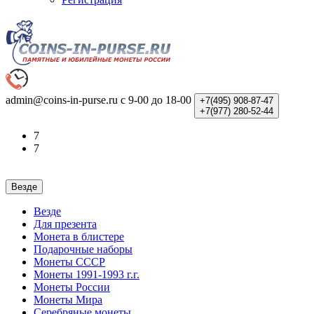
admin@coins-in-purse.ru
с 9-00 до 18-00
+7(495)
908-87-47
+7(977)
280-52-44
7
7
Везде
Везде
Для презента
Монета в блистере
Подарочные наборы
Монеты СССР
Монеты 1991-1993 г.г.
Монеты России
Монеты Мира
Серебряные монеты