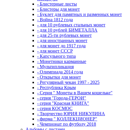
- Блистерные листы
- Блистеры для монет
- Буклет для памятных и разменных монет
- Война 1812 года
- для 10 рублевых стальных монет
- для 10 рублей БИМЕТАЛЛА
- для 25-ти рублевых монет
- для иностранных монет
- для монет до 1917 года
- для монет СССР
- Капсульного типа
- Монетники карманные
- Мультипликация
- Олимпиада 2014 года
- Открытки для монет
- Регулярный чекан 1997 - 2025
- Республика Крым
- Серия " Монеты в Вашем кошельке"
- серия "Города-ГЕРОИ"
- серия "Красная КНИГА"
- серия КОСМОС
- Творчество ЮРИЯ НИКУЛИНА
- фирма " КОЛЛЕКЦИОНЕР"
- Чемпионат по футболу 2018
Альбомы с листами