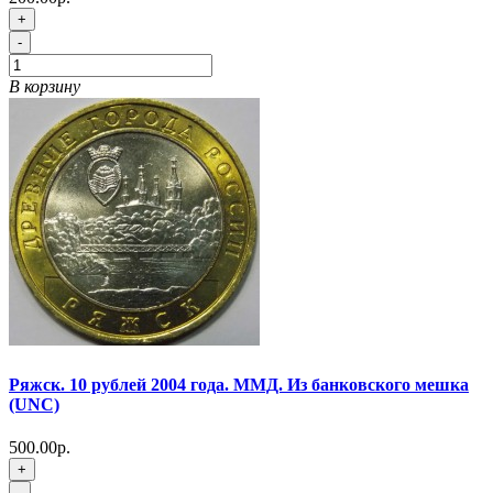
+
-
В корзину
Ряжск. 10 рублей 2004 года. ММД. Из банковского мешка
(UNC)
500.00р.
+
-