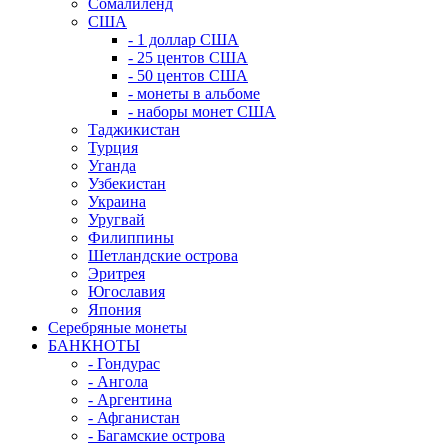
Сомалиленд
США
- 1 доллар США
- 25 центов США
- 50 центов США
- монеты в альбоме
- наборы монет США
Таджикистан
Турция
Уганда
Узбекистан
Украина
Уругвай
Филиппины
Шетландские острова
Эритрея
Югославия
Япония
Серебряные монеты
БАНКНОТЫ
- Гондурас
- Ангола
- Аргентина
- Афганистан
- Багамские острова