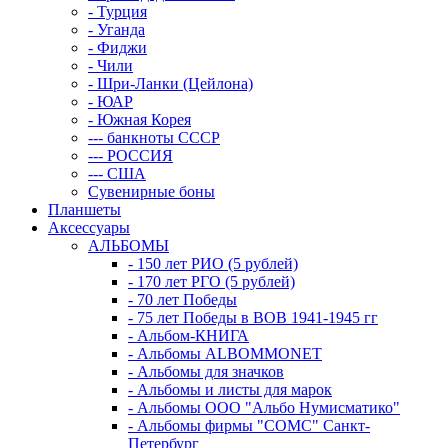
- Турция
- Уганда
- Фиджи
- Чили
- Шри-Ланки (Цейлона)
- ЮАР
- Южная Корея
--- банкноты СССР
--- РОССИЯ
--- США
Сувенирные боны
Планшеты
Аксессуары
АЛЬБОМЫ
- 150 лет РИО (5 рублей)
- 170 лет РГО (5 рублей)
- 70 лет Победы
- 75 лет Победы в ВОВ 1941-1945 гг
- Альбом-КНИГА
- Альбомы ALBOMMONET
- Альбомы для значков
- Альбомы и листы для марок
- Альбомы ООО "Альбо Нумисматико"
- Альбомы фирмы "СОМС" Санкт-
Петербург