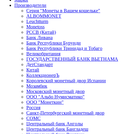
Производители
Серия "Монеты в Вашем кошельке"
ALBOMMONET
Leuchtturm
Monetoss
PCCB (Китай)
Банк Ливана
Банк Республики Бурунди
Банк Республики Тринидад и Тобаго
Великобритания
ГОСУДАРСТВЕННЫЙ БАНК ВЬЕТНАМА
ДетСтандарт
Китай
КоллекционерЪ
Королевский монетный двор Испании
Мозамбик
Московский монетный двор
ООО "Альбо Нумисматико"
ООО "Монеткин"
Россия
Санкт-Петербургский монетный двор
СОМС
Центральный банк Анголы
Центральный банк Бангладеш