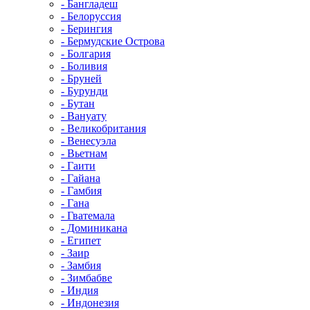
- Бангладеш
- Белоруссия
- Берингия
- Бермудские Острова
- Болгария
- Боливия
- Бруней
- Бурунди
- Бутан
- Вануату
- Великобритания
- Венесуэла
- Вьетнам
- Гаити
- Гайана
- Гамбия
- Гана
- Гватемала
- Доминикана
- Египет
- Заир
- Замбия
- Зимбабве
- Индия
- Индонезия