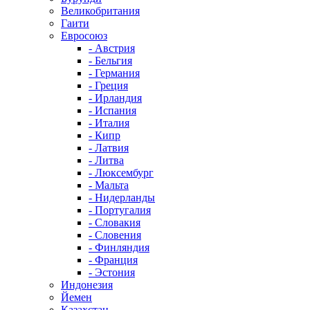
Великобритания
Гаити
Евросоюз
- Австрия
- Бельгия
- Германия
- Греция
- Ирландия
- Испания
- Италия
- Кипр
- Латвия
- Литва
- Люксембург
- Мальта
- Нидерланды
- Португалия
- Словакия
- Словения
- Финляндия
- Франция
- Эстония
Индонезия
Йемен
Казахстан