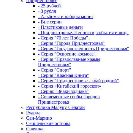
Приднестровье
- 25 рублей
- 3 рубля
- Альбомы и наборы монет
- Вне серии
- Пластиковые деньги
- Приднестровье. Ценности, события и лица
- Серия "70 лет Победы"
- Серия "Города Приднестровья"
- Серия "Государственность Приднестровья"
- Серия "Освоение космоса"
- Серия "Православные храмы
Приднестровья"
- Серия "Спорт"
- Серия "Красная Книга"
- Серия "Приднестровье - край родной"
- Серия «Китайский гороскоп»
- Серия: "Знаки зодиака"
- Современные гербы городов
Приднестровья
Республика Малуку-Селатан
Руанда
Сан-Марино
Сейшельские острова
Солянка