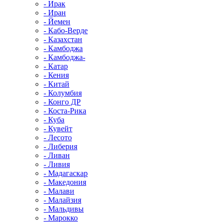
- Ирак
- Иран
- Йемен
- Кабо-Верде
- Казахстан
- Камбоджа
- Камбоджа-
- Катар
- Кения
- Китай
- Колумбия
- Конго ДР
- Коста-Рика
- Куба
- Кувейт
- Лесото
- Либерия
- Ливан
- Ливия
- Мадагаскар
- Македония
- Малави
- Малайзия
- Мальдивы
- Марокко