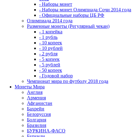
- Наборы монет
- Наборы монет Олимпиада Сочи 2014 года
- Официальные наборы ЦБ РФ
Олимпиада 2014 года
Разменные монеты (Регулярный чекан)
- 1 копейка
- 1 рубль
- 10 копеек
- 10 рублей
- 2 рубля
- 5 копеек
- 5 рублей
- 50 копеек
- Годовой набор
Чемпионат мира по футболу 2018 года
Монеты Мира
Англия
Армения
Афганистан
Бахрейн
Белоруссия
Болгария
Бразилия
БУРКИНА-ФАСО
Бурунди