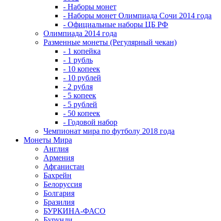
- Наборы монет
- Наборы монет Олимпиада Сочи 2014 года
- Официальные наборы ЦБ РФ
Олимпиада 2014 года
Разменные монеты (Регулярный чекан)
- 1 копейка
- 1 рубль
- 10 копеек
- 10 рублей
- 2 рубля
- 5 копеек
- 5 рублей
- 50 копеек
- Годовой набор
Чемпионат мира по футболу 2018 года
Монеты Мира
Англия
Армения
Афганистан
Бахрейн
Белоруссия
Болгария
Бразилия
БУРКИНА-ФАСО
Бурунди