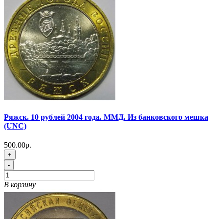
Ряжск. 10 рублей 2004 года. ММД. Из банковского мешка
(UNC)
500.00р.
+
-
В корзину