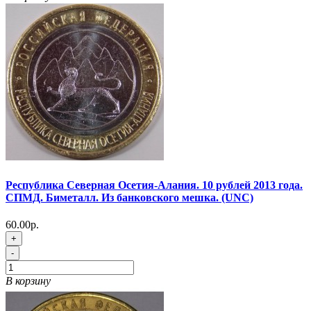
Республика Северная Осетия-Алания. 10 рублей 2013 года.
СПМД. Биметалл. Из банковского мешка. (UNC)
60.00р.
+
-
В корзину