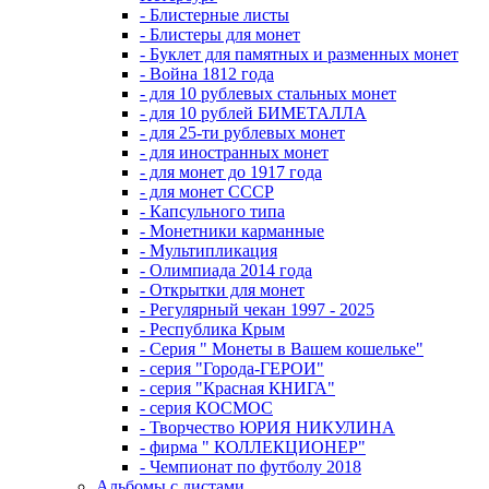
- Блистерные листы
- Блистеры для монет
- Буклет для памятных и разменных монет
- Война 1812 года
- для 10 рублевых стальных монет
- для 10 рублей БИМЕТАЛЛА
- для 25-ти рублевых монет
- для иностранных монет
- для монет до 1917 года
- для монет СССР
- Капсульного типа
- Монетники карманные
- Мультипликация
- Олимпиада 2014 года
- Открытки для монет
- Регулярный чекан 1997 - 2025
- Республика Крым
- Серия " Монеты в Вашем кошельке"
- серия "Города-ГЕРОИ"
- серия "Красная КНИГА"
- серия КОСМОС
- Творчество ЮРИЯ НИКУЛИНА
- фирма " КОЛЛЕКЦИОНЕР"
- Чемпионат по футболу 2018
Альбомы с листами