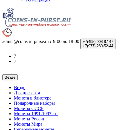
admin@coins-in-purse.ru
с 9-00 до 18-00
+7(495)
908-87-47
+7(977)
280-52-44
7
7
Везде
Везде
Для презента
Монета в блистере
Подарочные наборы
Монеты СССР
Монеты 1991-1993 г.г.
Монеты России
Монеты Мира
Серебряные монеты