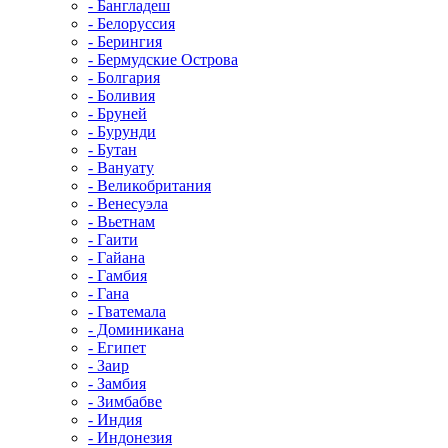
- Бангладеш
- Белоруссия
- Берингия
- Бермудские Острова
- Болгария
- Боливия
- Бруней
- Бурунди
- Бутан
- Вануату
- Великобритания
- Венесуэла
- Вьетнам
- Гаити
- Гайана
- Гамбия
- Гана
- Гватемала
- Доминикана
- Египет
- Заир
- Замбия
- Зимбабве
- Индия
- Индонезия