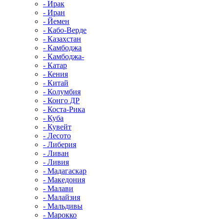
- Ирак
- Иран
- Йемен
- Кабо-Верде
- Казахстан
- Камбоджа
- Камбоджа-
- Катар
- Кения
- Китай
- Колумбия
- Конго ДР
- Коста-Рика
- Куба
- Кувейт
- Лесото
- Либерия
- Ливан
- Ливия
- Мадагаскар
- Македония
- Малави
- Малайзия
- Мальдивы
- Марокко