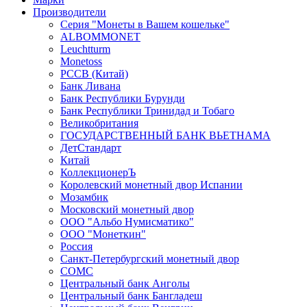
Производители
Серия "Монеты в Вашем кошельке"
ALBOMMONET
Leuchtturm
Monetoss
PCCB (Китай)
Банк Ливана
Банк Республики Бурунди
Банк Республики Тринидад и Тобаго
Великобритания
ГОСУДАРСТВЕННЫЙ БАНК ВЬЕТНАМА
ДетСтандарт
Китай
КоллекционерЪ
Королевский монетный двор Испании
Мозамбик
Московский монетный двор
ООО "Альбо Нумисматико"
ООО "Монеткин"
Россия
Санкт-Петербургский монетный двор
СОМС
Центральный банк Анголы
Центральный банк Бангладеш