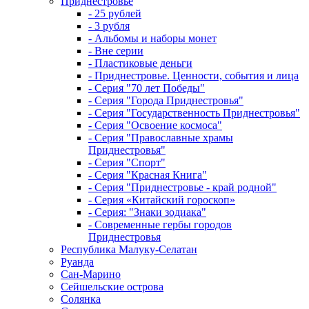
Приднестровье
- 25 рублей
- 3 рубля
- Альбомы и наборы монет
- Вне серии
- Пластиковые деньги
- Приднестровье. Ценности, события и лица
- Серия "70 лет Победы"
- Серия "Города Приднестровья"
- Серия "Государственность Приднестровья"
- Серия "Освоение космоса"
- Серия "Православные храмы
Приднестровья"
- Серия "Спорт"
- Серия "Красная Книга"
- Серия "Приднестровье - край родной"
- Серия «Китайский гороскоп»
- Серия: "Знаки зодиака"
- Современные гербы городов
Приднестровья
Республика Малуку-Селатан
Руанда
Сан-Марино
Сейшельские острова
Солянка