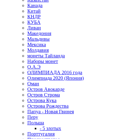
Канада
Китай
КНДР
КУБА
Ливан
Македония
Мальдивы
Мексика
Молдавия
монеты Тайланда
Наборы монет
О.А.Э
ОЛИМПИАДА 2016 года
Олимпиада 2020 (Япония)
Оман
Остров Авокарде
Остров Строма
Острова Кука
Острова Рождества
Папуа - Новая Гвинея
Перу
Польша
- 5 злотых
Порттугалия