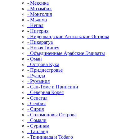
- Мексика
- Мозамбик
- Монголия
- Мьянма
- Непал
- Нигерия
- Нидерландские Антильские Острова
- Никарагуа
- Новая Гвинея
- Объединенные Арабские Эмираты
- Оман
- Острова Кука
- Приднестровье
- Руанда
- Румыния
- Сан-Томе и Принсипи
- Северная Корея
- Сенегал
- Сербия
- Сирия
- Соломоновы Острова
- Сомали
- Суринам
- Таиланд
- Тринидада и Тобаго