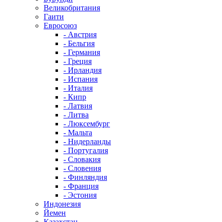
Великобритания
Гаити
Евросоюз
- Австрия
- Бельгия
- Германия
- Греция
- Ирландия
- Испания
- Италия
- Кипр
- Латвия
- Литва
- Люксембург
- Мальта
- Нидерланды
- Португалия
- Словакия
- Словения
- Финляндия
- Франция
- Эстония
Индонезия
Йемен
Казахстан