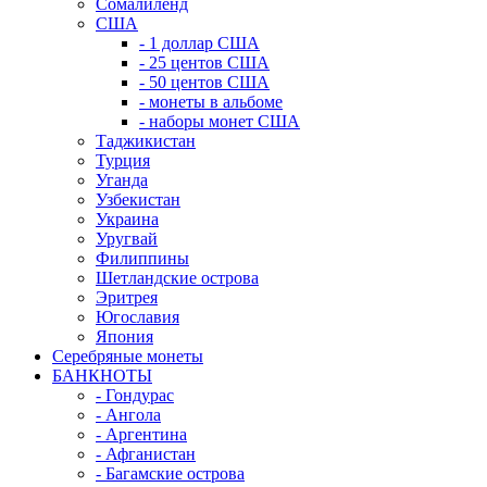
Сомалиленд
США
- 1 доллар США
- 25 центов США
- 50 центов США
- монеты в альбоме
- наборы монет США
Таджикистан
Турция
Уганда
Узбекистан
Украина
Уругвай
Филиппины
Шетландские острова
Эритрея
Югославия
Япония
Серебряные монеты
БАНКНОТЫ
- Гондурас
- Ангола
- Аргентина
- Афганистан
- Багамские острова