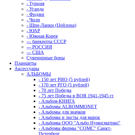
- Турция
- Уганда
- Фиджи
- Чили
- Шри-Ланки (Цейлона)
- ЮАР
- Южная Корея
--- банкноты СССР
--- РОССИЯ
--- США
Сувенирные боны
Планшеты
Аксессуары
АЛЬБОМЫ
- 150 лет РИО (5 рублей)
- 170 лет РГО (5 рублей)
- 70 лет Победы
- 75 лет Победы в ВОВ 1941-1945 гг
- Альбом-КНИГА
- Альбомы ALBOMMONET
- Альбомы для значков
- Альбомы и листы для марок
- Альбомы ООО "Альбо Нумисматико"
- Альбомы фирмы "СОМС" Санкт-
Петербург