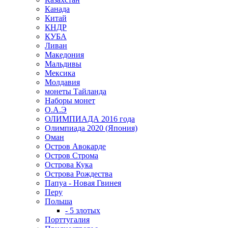
Канада
Китай
КНДР
КУБА
Ливан
Македония
Мальдивы
Мексика
Молдавия
монеты Тайланда
Наборы монет
О.А.Э
ОЛИМПИАДА 2016 года
Олимпиада 2020 (Япония)
Оман
Остров Авокарде
Остров Строма
Острова Кука
Острова Рождества
Папуа - Новая Гвинея
Перу
Польша
- 5 злотых
Порттугалия