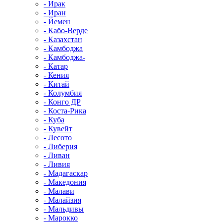
- Ирак
- Иран
- Йемен
- Кабо-Верде
- Казахстан
- Камбоджа
- Камбоджа-
- Катар
- Кения
- Китай
- Колумбия
- Конго ДР
- Коста-Рика
- Куба
- Кувейт
- Лесото
- Либерия
- Ливан
- Ливия
- Мадагаскар
- Македония
- Малави
- Малайзия
- Мальдивы
- Марокко