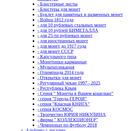
- Блистерные листы
- Блистеры для монет
- Буклет для памятных и разменных монет
- Война 1812 года
- для 10 рублевых стальных монет
- для 10 рублей БИМЕТАЛЛА
- для 25-ти рублевых монет
- для иностранных монет
- для монет до 1917 года
- для монет СССР
- Капсульного типа
- Монетники карманные
- Мультипликация
- Олимпиада 2014 года
- Открытки для монет
- Регулярный чекан 1997 - 2025
- Республика Крым
- Серия " Монеты в Вашем кошельке"
- серия "Города-ГЕРОИ"
- серия "Красная КНИГА"
- серия КОСМОС
- Творчество ЮРИЯ НИКУЛИНА
- фирма " КОЛЛЕКЦИОНЕР"
- Чемпионат по футболу 2018
Альбомы с листами