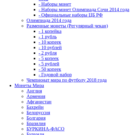
- Наборы монет
- Наборы монет Олимпиада Сочи 2014 года
- Официальные наборы ЦБ РФ
Олимпиада 2014 года
Разменные монеты (Регулярный чекан)
- 1 копейка
- 1 рубль
- 10 копеек
- 10 рублей
- 2 рубля
- 5 копеек
- 5 рублей
- 50 копеек
- Годовой набор
Чемпионат мира по футболу 2018 года
Монеты Мира
Англия
Армения
Афганистан
Бахрейн
Белоруссия
Болгария
Бразилия
БУРКИНА-ФАСО
Бурунди