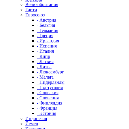
Великобритания
Гаити
Евросоюз
- Австрия
- Бельгия
- Германия
- Греция
- Ирландия
- Испания
- Италия
- Кипр
- Латвия
- Литва
- Люксембург
- Мальта
- Нидерланды
- Португалия
- Словакия
- Словения
- Финляндия
- Франция
- Эстония
Индонезия
Йемен
Казахстан