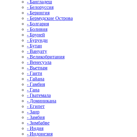
- Бангладеш
- Белоруссия
- Берингия
- Бермудские Острова
- Болгария
- Боливия
- Бруней
- Бурунди
- Бутан
- Вануату
- Великобритания
- Венесуэла
- Вьетнам
- Гаити
- Гайана
- Гамбия
- Гана
- Гватемала
- Доминикана
- Египет
- Заир
- Замбия
- Зимбабве
- Индия
- Индонезия