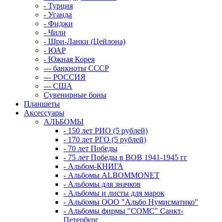
- Турция
- Уганда
- Фиджи
- Чили
- Шри-Ланки (Цейлона)
- ЮАР
- Южная Корея
--- банкноты СССР
--- РОССИЯ
--- США
Сувенирные боны
Планшеты
Аксессуары
АЛЬБОМЫ
- 150 лет РИО (5 рублей)
- 170 лет РГО (5 рублей)
- 70 лет Победы
- 75 лет Победы в ВОВ 1941-1945 гг
- Альбом-КНИГА
- Альбомы ALBOMMONET
- Альбомы для значков
- Альбомы и листы для марок
- Альбомы ООО "Альбо Нумисматико"
- Альбомы фирмы "СОМС" Санкт-
Петербург