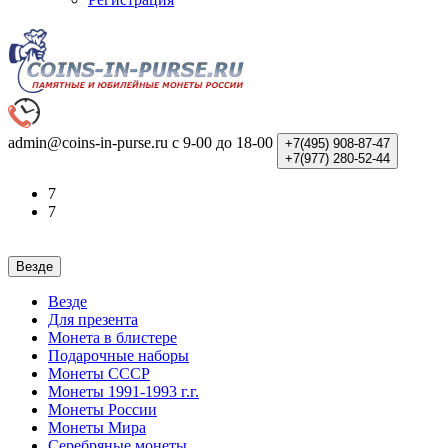
admin@coins-in-purse.ru
с 9-00 до 18-00
+7(495)
908-87-47
+7(977)
280-52-44
7
7
Везде
Везде
Для презента
Монета в блистере
Подарочные наборы
Монеты СССР
Монеты 1991-1993 г.г.
Монеты России
Монеты Мира
Серебряные монеты