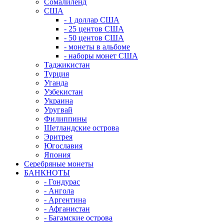
Сомалиленд
США
- 1 доллар США
- 25 центов США
- 50 центов США
- монеты в альбоме
- наборы монет США
Таджикистан
Турция
Уганда
Узбекистан
Украина
Уругвай
Филиппины
Шетландские острова
Эритрея
Югославия
Япония
Серебряные монеты
БАНКНОТЫ
- Гондурас
- Ангола
- Аргентина
- Афганистан
- Багамские острова