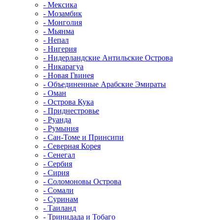
- Мексика
- Мозамбик
- Монголия
- Мьянма
- Непал
- Нигерия
- Нидерландские Антильские Острова
- Никарагуа
- Новая Гвинея
- Объединенные Арабские Эмираты
- Оман
- Острова Кука
- Приднестровье
- Руанда
- Румыния
- Сан-Томе и Принсипи
- Северная Корея
- Сенегал
- Сербия
- Сирия
- Соломоновы Острова
- Сомали
- Суринам
- Таиланд
- Тринидада и Тобаго