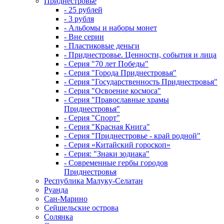
Приднестровье
- 25 рублей
- 3 рубля
- Альбомы и наборы монет
- Вне серии
- Пластиковые деньги
- Приднестровье. Ценности, события и лица
- Серия "70 лет Победы"
- Серия "Города Приднестровья"
- Серия "Государственность Приднестровья"
- Серия "Освоение космоса"
- Серия "Православные храмы
Приднестровья"
- Серия "Спорт"
- Серия "Красная Книга"
- Серия "Приднестровье - край родной"
- Серия «Китайский гороскоп»
- Серия: "Знаки зодиака"
- Современные гербы городов
Приднестровья
Республика Малуку-Селатан
Руанда
Сан-Марино
Сейшельские острова
Солянка