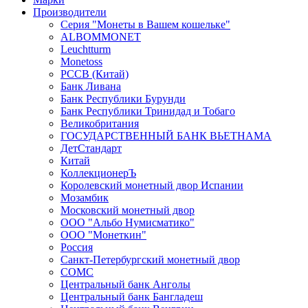
Производители
Серия "Монеты в Вашем кошельке"
ALBOMMONET
Leuchtturm
Monetoss
PCCB (Китай)
Банк Ливана
Банк Республики Бурунди
Банк Республики Тринидад и Тобаго
Великобритания
ГОСУДАРСТВЕННЫЙ БАНК ВЬЕТНАМА
ДетСтандарт
Китай
КоллекционерЪ
Королевский монетный двор Испании
Мозамбик
Московский монетный двор
ООО "Альбо Нумисматико"
ООО "Монеткин"
Россия
Санкт-Петербургский монетный двор
СОМС
Центральный банк Анголы
Центральный банк Бангладеш