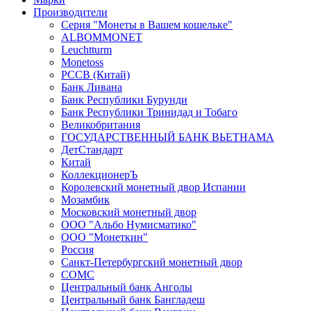
Производители
Серия "Монеты в Вашем кошельке"
ALBOMMONET
Leuchtturm
Monetoss
PCCB (Китай)
Банк Ливана
Банк Республики Бурунди
Банк Республики Тринидад и Тобаго
Великобритания
ГОСУДАРСТВЕННЫЙ БАНК ВЬЕТНАМА
ДетСтандарт
Китай
КоллекционерЪ
Королевский монетный двор Испании
Мозамбик
Московский монетный двор
ООО "Альбо Нумисматико"
ООО "Монеткин"
Россия
Санкт-Петербургский монетный двор
СОМС
Центральный банк Анголы
Центральный банк Бангладеш