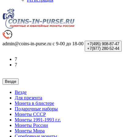
admin@coins-in-purse.ru
с 9-00 до 18-00
+7(495)
908-87-47
+7(977)
280-52-44
7
7
Везде
Везде
Для презента
Монета в блистере
Подарочные наборы
Монеты СССР
Монеты 1991-1993 г.г.
Монеты России
Монеты Мира
Серебряные монеты