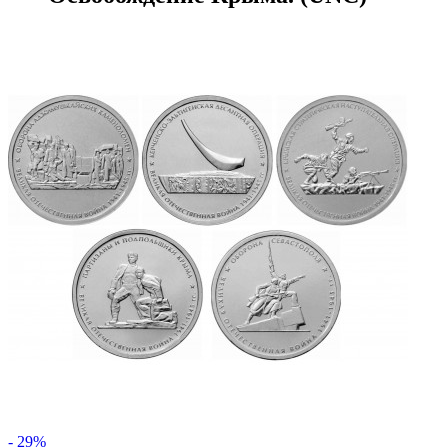
- 29%