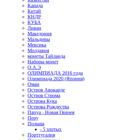
Канада
Китай
КНДР
КУБА
Ливан
Македония
Мальдивы
Мексика
Молдавия
монеты Тайланда
Наборы монет
О.А.Э
ОЛИМПИАДА 2016 года
Олимпиада 2020 (Япония)
Оман
Остров Авокарде
Остров Строма
Острова Кука
Острова Рождества
Папуа - Новая Гвинея
Перу
Польша
- 5 злотых
Порттугалия