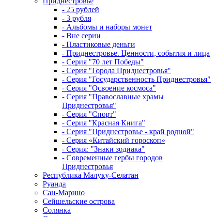
Приднестровье
- 25 рублей
- 3 рубля
- Альбомы и наборы монет
- Вне серии
- Пластиковые деньги
- Приднестровье. Ценности, события и лица
- Серия "70 лет Победы"
- Серия "Города Приднестровья"
- Серия "Государственность Приднестровья"
- Серия "Освоение космоса"
- Серия "Православные храмы
Приднестровья"
- Серия "Спорт"
- Серия "Красная Книга"
- Серия "Приднестровье - край родной"
- Серия «Китайский гороскоп»
- Серия: "Знаки зодиака"
- Современные гербы городов
Приднестровья
Республика Малуку-Селатан
Руанда
Сан-Марино
Сейшельские острова
Солянка