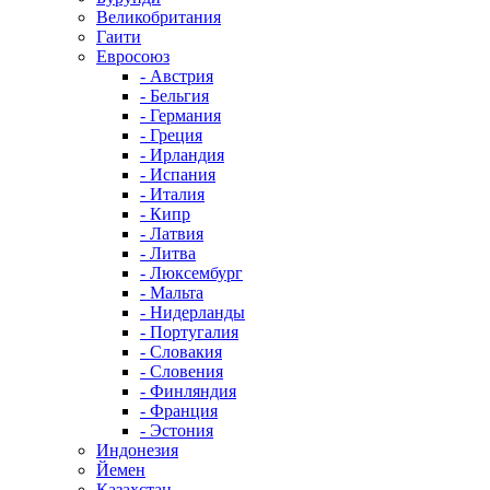
Великобритания
Гаити
Евросоюз
- Австрия
- Бельгия
- Германия
- Греция
- Ирландия
- Испания
- Италия
- Кипр
- Латвия
- Литва
- Люксембург
- Мальта
- Нидерланды
- Португалия
- Словакия
- Словения
- Финляндия
- Франция
- Эстония
Индонезия
Йемен
Казахстан