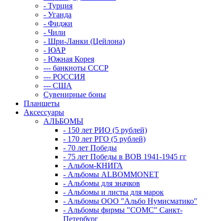
- Турция
- Уганда
- Фиджи
- Чили
- Шри-Ланки (Цейлона)
- ЮАР
- Южная Корея
--- банкноты СССР
--- РОССИЯ
--- США
Сувенирные боны
Планшеты
Аксессуары
АЛЬБОМЫ
- 150 лет РИО (5 рублей)
- 170 лет РГО (5 рублей)
- 70 лет Победы
- 75 лет Победы в ВОВ 1941-1945 гг
- Альбом-КНИГА
- Альбомы ALBOMMONET
- Альбомы для значков
- Альбомы и листы для марок
- Альбомы ООО "Альбо Нумисматико"
- Альбомы фирмы "СОМС" Санкт-
Петербург