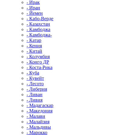
- Ирак
- Иран
- Йемен
- Кабо-Верде
- Казахстан
- Камбоджа
- Камбоджа-
- Катар
- Кения
- Китай
- Колумбия
- Конго ДР
- Коста-Рика
- Куба
- Кувейт
- Лесото
- Либерия
- Ливан
- Ливия
- Мадагаскар
- Македония
- Малави
- Малайзия
- Мальдивы
- Марокко