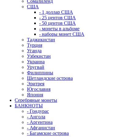
Сомалиленд
США
- 1 доллар США
- 25 центов США
- 50 центов США
- монеты в альбоме
- наборы монет США
Таджикистан
Турция
Уганда
Узбекистан
Украина
Уругвай
Филиппины
Шетландские острова
Эритрея
Югославия
Япония
Серебряные монеты
БАНКНОТЫ
- Гондурас
- Ангола
- Аргентина
- Афганистан
- Багамские острова