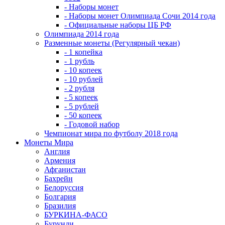
- Наборы монет
- Наборы монет Олимпиада Сочи 2014 года
- Официальные наборы ЦБ РФ
Олимпиада 2014 года
Разменные монеты (Регулярный чекан)
- 1 копейка
- 1 рубль
- 10 копеек
- 10 рублей
- 2 рубля
- 5 копеек
- 5 рублей
- 50 копеек
- Годовой набор
Чемпионат мира по футболу 2018 года
Монеты Мира
Англия
Армения
Афганистан
Бахрейн
Белоруссия
Болгария
Бразилия
БУРКИНА-ФАСО
Бурунди