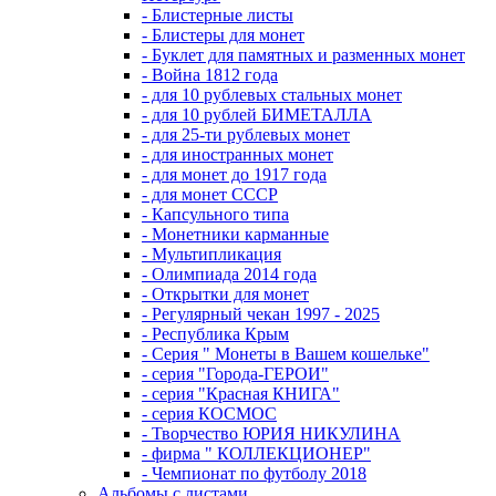
- Блистерные листы
- Блистеры для монет
- Буклет для памятных и разменных монет
- Война 1812 года
- для 10 рублевых стальных монет
- для 10 рублей БИМЕТАЛЛА
- для 25-ти рублевых монет
- для иностранных монет
- для монет до 1917 года
- для монет СССР
- Капсульного типа
- Монетники карманные
- Мультипликация
- Олимпиада 2014 года
- Открытки для монет
- Регулярный чекан 1997 - 2025
- Республика Крым
- Серия " Монеты в Вашем кошельке"
- серия "Города-ГЕРОИ"
- серия "Красная КНИГА"
- серия КОСМОС
- Творчество ЮРИЯ НИКУЛИНА
- фирма " КОЛЛЕКЦИОНЕР"
- Чемпионат по футболу 2018
Альбомы с листами