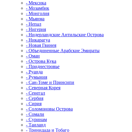
- Мексика
- Мозамбик
- Монголия
- Мьянма
- Непал
- Нигерия
- Нидерландские Антильские Острова
- Никарагуа
- Новая Гвинея
- Объединенные Арабские Эмираты
- Оман
- Острова Кука
- Приднестровье
- Руанда
- Румыния
- Сан-Томе и Принсипи
- Северная Корея
- Сенегал
- Сербия
- Сирия
- Соломоновы Острова
- Сомали
- Суринам
- Таиланд
- Тринидада и Тобаго