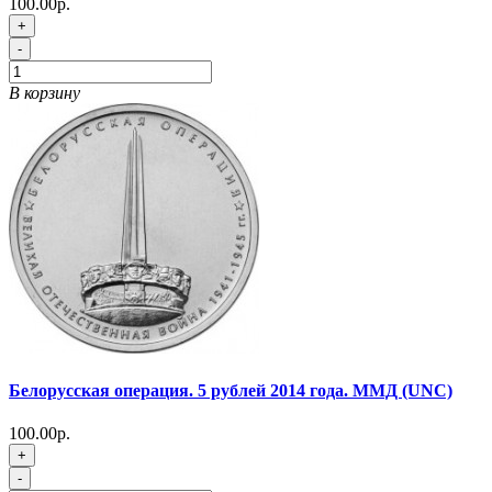
100.00р.
+
-
В корзину
Белорусская операция. 5 рублей 2014 года. ММД (UNC)
100.00р.
+
-