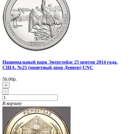
Национальный парк Эверглейдс 25 центов 2014 года.
США. №25 (монетный двор Денвер) UNC
50.00р.
+
-
В корзину