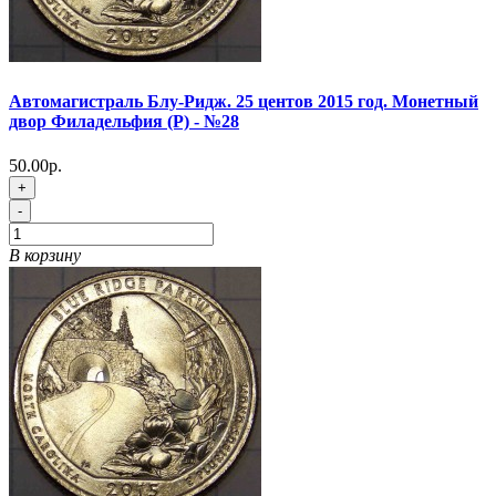
Автомагистраль Блу-Ридж. 25 центов 2015 год. Монетный
двор Филадельфия (P) - №28
50.00р.
+
-
В корзину