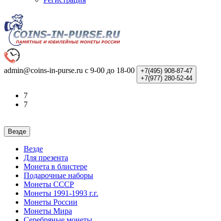
admin@coins-in-purse.ru
с 9-00 до 18-00
+7(495)
908-87-47
+7(977)
280-52-44
7
7
Везде
Везде
Для презента
Монета в блистере
Подарочные наборы
Монеты СССР
Монеты 1991-1993 г.г.
Монеты России
Монеты Мира
Серебряные монеты