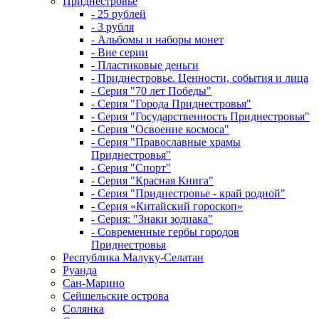
Приднестровье
- 25 рублей
- 3 рубля
- Альбомы и наборы монет
- Вне серии
- Пластиковые деньги
- Приднестровье. Ценности, события и лица
- Серия "70 лет Победы"
- Серия "Города Приднестровья"
- Серия "Государственность Приднестровья"
- Серия "Освоение космоса"
- Серия "Православные храмы
Приднестровья"
- Серия "Спорт"
- Серия "Красная Книга"
- Серия "Приднестровье - край родной"
- Серия «Китайский гороскоп»
- Серия: "Знаки зодиака"
- Современные гербы городов
Приднестровья
Республика Малуку-Селатан
Руанда
Сан-Марино
Сейшельские острова
Солянка