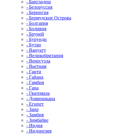
- Бангладеш
- Белоруссия
- Берингия
- Бермудские Острова
- Болгария
- Боливия
- Бруней
- Бурунди
- Бутан
- Вануату
- Великобритания
- Венесуэла
- Вьетнам
- Гаити
- Гайана
- Гамбия
- Гана
- Гватемала
- Доминикана
- Египет
- Заир
- Замбия
- Зимбабве
- Индия
- Индонезия