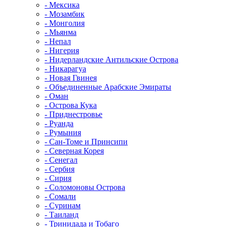
- Мексика
- Мозамбик
- Монголия
- Мьянма
- Непал
- Нигерия
- Нидерландские Антильские Острова
- Никарагуа
- Новая Гвинея
- Объединенные Арабские Эмираты
- Оман
- Острова Кука
- Приднестровье
- Руанда
- Румыния
- Сан-Томе и Принсипи
- Северная Корея
- Сенегал
- Сербия
- Сирия
- Соломоновы Острова
- Сомали
- Суринам
- Таиланд
- Тринидада и Тобаго