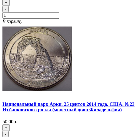
+
-
В корзину
Национальный парк Арки. 25 центов 2014 года. США. №23
Из банковского ролла (монетный двор Филадельфия)
50.00р.
+
-