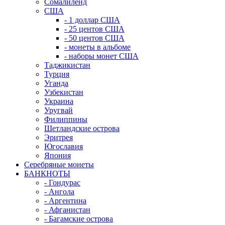
Сомалиленд
США
- 1 доллар США
- 25 центов США
- 50 центов США
- монеты в альбоме
- наборы монет США
Таджикистан
Турция
Уганда
Узбекистан
Украина
Уругвай
Филиппины
Шетландские острова
Эритрея
Югославия
Япония
Серебряные монеты
БАНКНОТЫ
- Гондурас
- Ангола
- Аргентина
- Афганистан
- Багамские острова