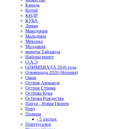
Канада
Китай
КНДР
КУБА
Ливан
Македония
Мальдивы
Мексика
Молдавия
монеты Тайланда
Наборы монет
О.А.Э
ОЛИМПИАДА 2016 года
Олимпиада 2020 (Япония)
Оман
Остров Авокарде
Остров Строма
Острова Кука
Острова Рождества
Папуа - Новая Гвинея
Перу
Польша
- 5 злотых
Порттугалия