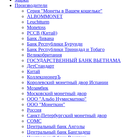
Производители
Серия "Монеты в Вашем кошельке"
ALBOMMONET
Leuchtturm
Monetoss
PCCB (Китай)
Банк Ливана
Банк Республики Бурунди
Банк Республики Тринидад и Тобаго
Великобритания
ГОСУДАРСТВЕННЫЙ БАНК ВЬЕТНАМА
ДетСтандарт
Китай
КоллекционерЪ
Королевский монетный двор Испании
Мозамбик
Московский монетный двор
ООО "Альбо Нумисматико"
ООО "Монеткин"
Россия
Санкт-Петербургский монетный двор
СОМС
Центральный банк Анголы
Центральный банк Бангладеш