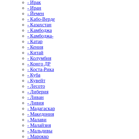
- Ирак
- Иран
- Йемен
- Кабо-Верде
- Казахстан
- Камбоджа
- Камбоджа-
- Катар
- Кения
- Китай
- Колумбия
- Конго ДР
- Коста-Рика
- Куба
- Кувейт
- Лесото
- Либерия
- Ливан
- Ливия
- Мадагаскар
- Македония
- Малави
- Малайзия
- Мальдивы
- Марокко