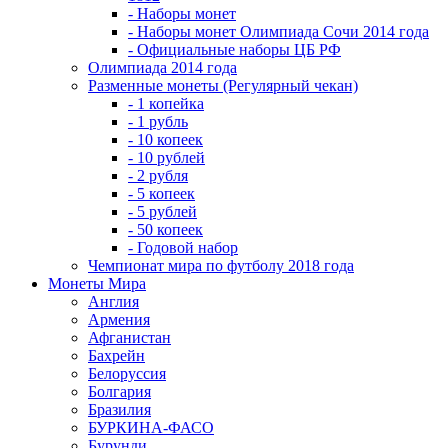
- Наборы монет
- Наборы монет Олимпиада Сочи 2014 года
- Официальные наборы ЦБ РФ
Олимпиада 2014 года
Разменные монеты (Регулярный чекан)
- 1 копейка
- 1 рубль
- 10 копеек
- 10 рублей
- 2 рубля
- 5 копеек
- 5 рублей
- 50 копеек
- Годовой набор
Чемпионат мира по футболу 2018 года
Монеты Мира
Англия
Армения
Афганистан
Бахрейн
Белоруссия
Болгария
Бразилия
БУРКИНА-ФАСО
Бурунди