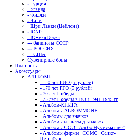
- Турция
- Уганда
- Фиджи
- Чили
- Шри-Ланки (Цейлона)
- ЮАР
- Южная Корея
--- банкноты СССР
--- РОССИЯ
--- США
Сувенирные боны
Планшеты
Аксессуары
АЛЬБОМЫ
- 150 лет РИО (5 рублей)
- 170 лет РГО (5 рублей)
- 70 лет Победы
- 75 лет Победы в ВОВ 1941-1945 гг
- Альбом-КНИГА
- Альбомы ALBOMMONET
- Альбомы для значков
- Альбомы и листы для марок
- Альбомы ООО "Альбо Нумисматико"
- Альбомы фирмы "СОМС" Санкт-
Петербург