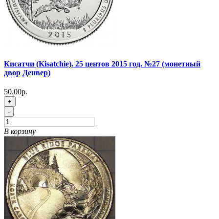
Кисатчи (Kisatchie). 25 центов 2015 год. №27 (монетный
двор Денвер)
50.00р.
+
-
В корзину