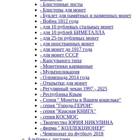
- Блистерные листы
- Блистеры для монет
- Буклет для памятных и разменных монет
- Война 1812 года
- для 10 рублевых стальных монет
- для 10 рублей БИМЕТАЛЛА
- для 25-ти рублевых монет
- для иностранных монет
- для монет до 1917 года
- для монет СССР
- Капсульного типа
- Монетники карманные
- Мультипликация
- Олимпиада 2014 года
- Открытки для монет
- Регулярный чекан 1997 - 2025
- Республика Крым
- Серия " Монеты в Вашем кошельке"
- серия "Города-ГЕРОИ"
- серия "Красная КНИГА"
- серия КОСМОС
- Творчество ЮРИЯ НИКУЛИНА
- фирма " КОЛЛЕКЦИОНЕР"
- Чемпионат по футболу 2018
Альбомы с листами