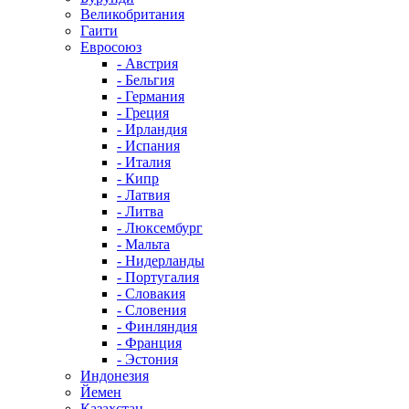
Великобритания
Гаити
Евросоюз
- Австрия
- Бельгия
- Германия
- Греция
- Ирландия
- Испания
- Италия
- Кипр
- Латвия
- Литва
- Люксембург
- Мальта
- Нидерланды
- Португалия
- Словакия
- Словения
- Финляндия
- Франция
- Эстония
Индонезия
Йемен
Казахстан