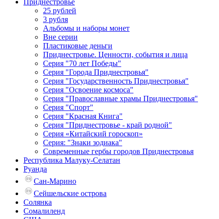
Приднестровье
25 рублей
3 рубля
Альбомы и наборы монет
Вне серии
Пластиковые деньги
Приднестровье. Ценности, события и лица
Серия "70 лет Победы"
Серия "Города Приднестровья"
Серия "Государственность Приднестровья"
Серия "Освоение космоса"
Серия "Православные храмы Приднестровья"
Серия "Спорт"
Серия "Красная Книга"
Серия "Приднестровье - край родной"
Серия «Китайский гороскоп»
Серия: "Знаки зодиака"
Современные гербы городов Приднестровья
Республика Малуку-Селатан
Руанда
Сан-Марино
Сейшельские острова
Солянка
Сомалиленд