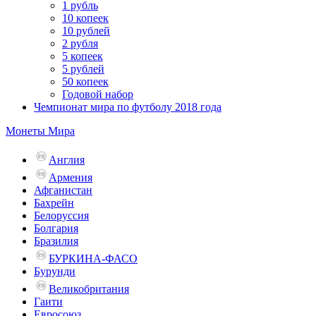
1 рубль
10 копеек
10 рублей
2 рубля
5 копеек
5 рублей
50 копеек
Годовой набор
Чемпионат мира по футболу 2018 года
Монеты Мира
Англия
Армения
Афганистан
Бахрейн
Белоруссия
Болгария
Бразилия
БУРКИНА-ФАСО
Бурунди
Великобритания
Гаити
Евросоюз