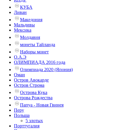
КУБА
Ливан
Македония
Мальдивы
Мексика
Молдавия
монеты Тайланда
Наборы монет
О.А.Э
ОЛИМПИАДА 2016 года
Олимпиада 2020 (Япония)
Оман
Остров Авокарде
Остров Строма
Острова Кука
Острова Рождества
Папуа - Новая Гвинея
Перу
Польша
5 злотых
Порттугалия