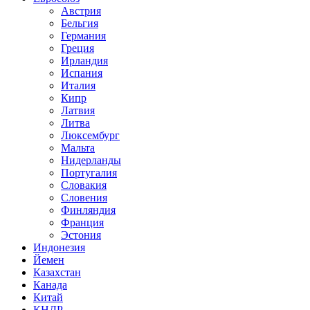
Австрия
Бельгия
Германия
Греция
Ирландия
Испания
Италия
Кипр
Латвия
Литва
Люксембург
Мальта
Нидерланды
Португалия
Словакия
Словения
Финляндия
Франция
Эстония
Индонезия
Йемен
Казахстан
Канада
Китай
КНДР