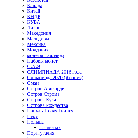
Канада
Китай
КНДР
КУБА
Ливан
Македония
Мальдивы
Мексика
Молдавия
монеты Тайланда
Наборы монет
О.А.Э
ОЛИМПИАДА 2016 года
Олимпиада 2020 (Япония)
Оман
Остров Авокарде
Остров Строма
Острова Кука
Острова Рождества
Папуа - Новая Гвинея
Перу
Польша
- 5 злотых
Порттугалия