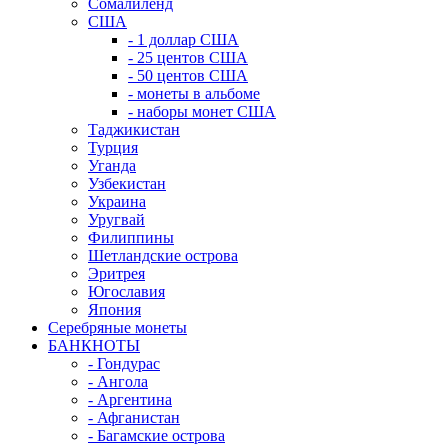
Сомалиленд
США
- 1 доллар США
- 25 центов США
- 50 центов США
- монеты в альбоме
- наборы монет США
Таджикистан
Турция
Уганда
Узбекистан
Украина
Уругвай
Филиппины
Шетландские острова
Эритрея
Югославия
Япония
Серебряные монеты
БАНКНОТЫ
- Гондурас
- Ангола
- Аргентина
- Афганистан
- Багамские острова