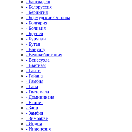
- Бангладеш
- Белоруссия
- Берингия
- Бермудские Острова
- Болгария
- Боливия
- Бруней
- Бурунди
- Бутан
- Вануату
- Великобритания
- Венесуэла
- Вьетнам
- Гаити
- Гайана
- Гамбия
- Гана
- Гватемала
- Доминикана
- Египет
- Заир
- Замбия
- Зимбабве
- Индия
- Индонезия