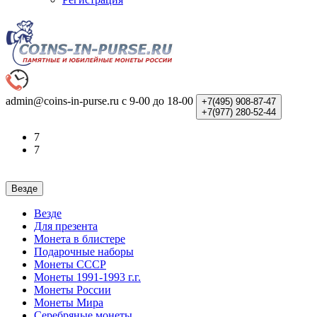
admin@coins-in-purse.ru
с 9-00 до 18-00
+7(495)
908-87-47
+7(977)
280-52-44
7
7
Везде
Везде
Для презента
Монета в блистере
Подарочные наборы
Монеты СССР
Монеты 1991-1993 г.г.
Монеты России
Монеты Мира
Серебряные монеты