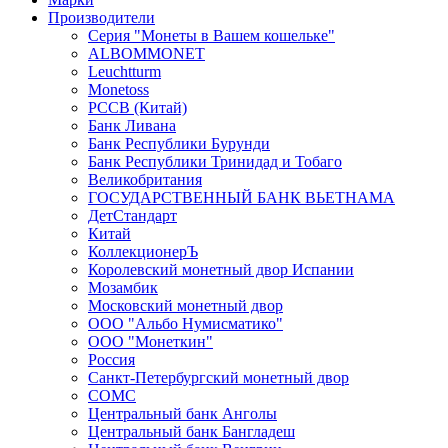
Производители
Серия "Монеты в Вашем кошельке"
ALBOMMONET
Leuchtturm
Monetoss
PCCB (Китай)
Банк Ливана
Банк Республики Бурунди
Банк Республики Тринидад и Тобаго
Великобритания
ГОСУДАРСТВЕННЫЙ БАНК ВЬЕТНАМА
ДетСтандарт
Китай
КоллекционерЪ
Королевский монетный двор Испании
Мозамбик
Московский монетный двор
ООО "Альбо Нумисматико"
ООО "Монеткин"
Россия
Санкт-Петербургский монетный двор
СОМС
Центральный банк Анголы
Центральный банк Бангладеш