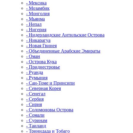
- Мексика
- Мозамбик
- Монголия
- Мьянма
- Непал
- Нигерия
- Нидерландские Антильские Острова
- Никарагуа
- Новая Гвинея
- Объединенные Арабские Эмираты
- Оман
- Острова Кука
- Приднестровье
- Руанда
- Румыния
- Сан-Томе и Принсипи
- Северная Корея
- Сенегал
- Сербия
- Сирия
- Соломоновы Острова
- Сомали
- Суринам
- Таиланд
- Тринидада и Тобаго