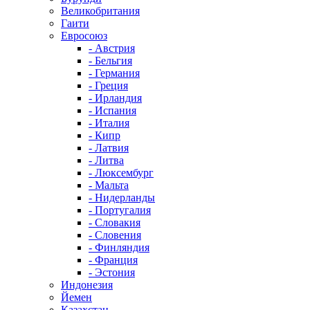
Великобритания
Гаити
Евросоюз
- Австрия
- Бельгия
- Германия
- Греция
- Ирландия
- Испания
- Италия
- Кипр
- Латвия
- Литва
- Люксембург
- Мальта
- Нидерланды
- Португалия
- Словакия
- Словения
- Финляндия
- Франция
- Эстония
Индонезия
Йемен
Казахстан