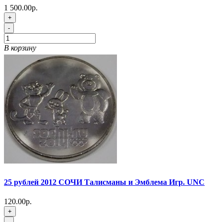
1 500.00р.
+
-
В корзину
25 рублей 2012 СОЧИ Талисманы и Эмблема Игр. UNC
120.00р.
+
-