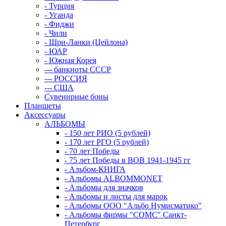
- Турция
- Уганда
- Фиджи
- Чили
- Шри-Ланки (Цейлона)
- ЮАР
- Южная Корея
--- банкноты СССР
--- РОССИЯ
--- США
Сувенирные боны
Планшеты
Аксессуары
АЛЬБОМЫ
- 150 лет РИО (5 рублей)
- 170 лет РГО (5 рублей)
- 70 лет Победы
- 75 лет Победы в ВОВ 1941-1945 гг
- Альбом-КНИГА
- Альбомы ALBOMMONET
- Альбомы для значков
- Альбомы и листы для марок
- Альбомы ООО "Альбо Нумисматико"
- Альбомы фирмы "СОМС" Санкт-
Петербург