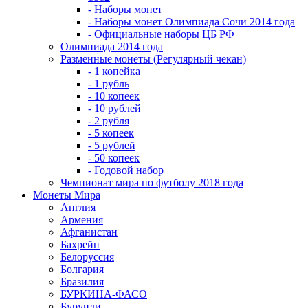
- Наборы монет
- Наборы монет Олимпиада Сочи 2014 года
- Официальные наборы ЦБ РФ
Олимпиада 2014 года
Разменные монеты (Регулярный чекан)
- 1 копейка
- 1 рубль
- 10 копеек
- 10 рублей
- 2 рубля
- 5 копеек
- 5 рублей
- 50 копеек
- Годовой набор
Чемпионат мира по футболу 2018 года
Монеты Мира
Англия
Армения
Афганистан
Бахрейн
Белоруссия
Болгария
Бразилия
БУРКИНА-ФАСО
Бурунди