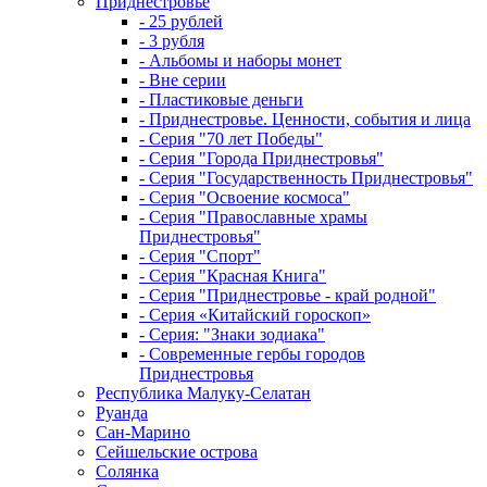
Приднестровье
- 25 рублей
- 3 рубля
- Альбомы и наборы монет
- Вне серии
- Пластиковые деньги
- Приднестровье. Ценности, события и лица
- Серия "70 лет Победы"
- Серия "Города Приднестровья"
- Серия "Государственность Приднестровья"
- Серия "Освоение космоса"
- Серия "Православные храмы
Приднестровья"
- Серия "Спорт"
- Серия "Красная Книга"
- Серия "Приднестровье - край родной"
- Серия «Китайский гороскоп»
- Серия: "Знаки зодиака"
- Современные гербы городов
Приднестровья
Республика Малуку-Селатан
Руанда
Сан-Марино
Сейшельские острова
Солянка