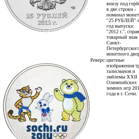
внизу под гер
в две строки -
номинал монет
"25 РУБЛЕЙ" 
год выпуска:
"2012 г.", справ
товарный знак
Санкт-
Петербургског
монетного двор
Реверс:
цветные
изображения т
талисманов и
эмблемы XXII
Олимпийских
зимних игр 20
года в г. Сочи.