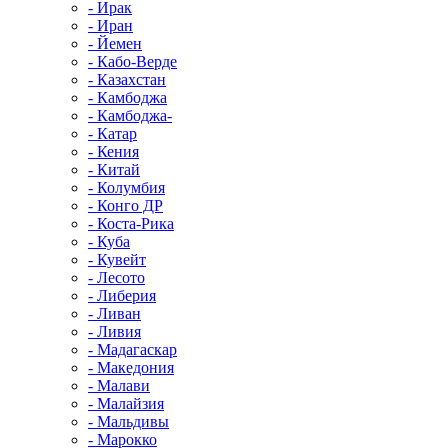
- Ирак
- Иран
- Йемен
- Кабо-Верде
- Казахстан
- Камбоджа
- Камбоджа-
- Катар
- Кения
- Китай
- Колумбия
- Конго ДР
- Коста-Рика
- Куба
- Кувейт
- Лесото
- Либерия
- Ливан
- Ливия
- Мадагаскар
- Македония
- Малави
- Малайзия
- Мальдивы
- Марокко