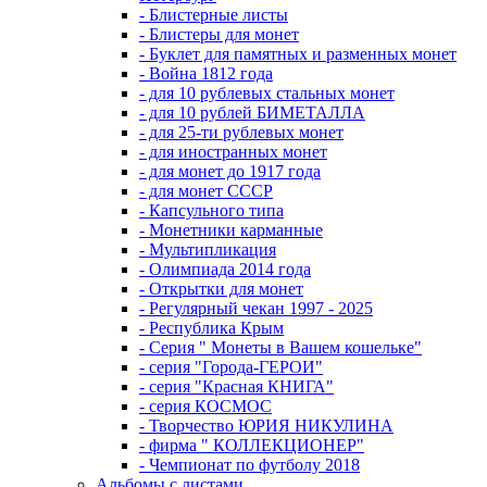
- Блистерные листы
- Блистеры для монет
- Буклет для памятных и разменных монет
- Война 1812 года
- для 10 рублевых стальных монет
- для 10 рублей БИМЕТАЛЛА
- для 25-ти рублевых монет
- для иностранных монет
- для монет до 1917 года
- для монет СССР
- Капсульного типа
- Монетники карманные
- Мультипликация
- Олимпиада 2014 года
- Открытки для монет
- Регулярный чекан 1997 - 2025
- Республика Крым
- Серия " Монеты в Вашем кошельке"
- серия "Города-ГЕРОИ"
- серия "Красная КНИГА"
- серия КОСМОС
- Творчество ЮРИЯ НИКУЛИНА
- фирма " КОЛЛЕКЦИОНЕР"
- Чемпионат по футболу 2018
Альбомы с листами