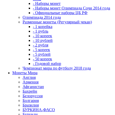
- Наборы монет
- Наборы монет Олимпиада Сочи 2014 года
- Официальные наборы ЦБ РФ
Олимпиада 2014 года
Разменные монеты (Регулярный чекан)
- 1 копейка
- 1 рубль
- 10 копеек
- 10 рублей
- 2 рубля
- 5 копеек
- 5 рублей
- 50 копеек
- Годовой набор
Чемпионат мира по футболу 2018 года
Монеты Мира
Англия
Армения
Афганистан
Бахрейн
Белоруссия
Болгария
Бразилия
БУРКИНА-ФАСО
Бурунди