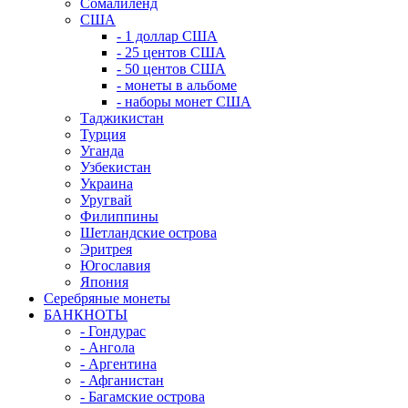
Сомалиленд
США
- 1 доллар США
- 25 центов США
- 50 центов США
- монеты в альбоме
- наборы монет США
Таджикистан
Турция
Уганда
Узбекистан
Украина
Уругвай
Филиппины
Шетландские острова
Эритрея
Югославия
Япония
Серебряные монеты
БАНКНОТЫ
- Гондурас
- Ангола
- Аргентина
- Афганистан
- Багамские острова