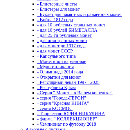
- Блистерные листы
- Блистеры для монет
- Буклет для памятных и разменных монет
- Война 1812 года
- для 10 рублевых стальных монет
- для 10 рублей БИМЕТАЛЛА
- для 25-ти рублевых монет
- для иностранных монет
- для монет до 1917 года
- для монет СССР
- Капсульного типа
- Монетники карманные
- Мультипликация
- Олимпиада 2014 года
- Открытки для монет
- Регулярный чекан 1997 - 2025
- Республика Крым
- Серия " Монеты в Вашем кошельке"
- серия "Города-ГЕРОИ"
- серия "Красная КНИГА"
- серия КОСМОС
- Творчество ЮРИЯ НИКУЛИНА
- фирма " КОЛЛЕКЦИОНЕР"
- Чемпионат по футболу 2018
Альбомы с листами