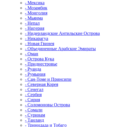
- Мексика
- Мозамбик
- Монголия
- Мьянма
- Непал
- Нигерия
- Нидерландские Антильские Острова
- Никарагуа
- Новая Гвинея
- Объединенные Арабские Эмираты
- Оман
- Острова Кука
- Приднестровье
- Руанда
- Румыния
- Сан-Томе и Принсипи
- Северная Корея
- Сенегал
- Сербия
- Сирия
- Соломоновы Острова
- Сомали
- Суринам
- Таиланд
- Тринидада и Тобаго