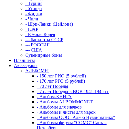
- Турция
- Уганда
- Фиджи
- Чили
- Шри-Ланки (Цейлона)
- ЮАР
- Южная Корея
--- банкноты СССР
--- РОССИЯ
--- США
Сувенирные боны
Планшеты
Аксессуары
АЛЬБОМЫ
- 150 лет РИО (5 рублей)
- 170 лет РГО (5 рублей)
- 70 лет Победы
- 75 лет Победы в ВОВ 1941-1945 гг
- Альбом-КНИГА
- Альбомы ALBOMMONET
- Альбомы для значков
- Альбомы и листы для марок
- Альбомы ООО "Альбо Нумисматико"
- Альбомы фирмы "СОМС" Санкт-
Петербург