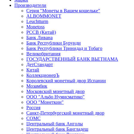
Производители
Серия "Монеты в Вашем кошельке"
ALBOMMONET
Leuchtturm
Monetoss
PCCB (Китай)
Банк Ливана
Банк Республики Бурунди
Банк Республики Тринидад и Тобаго
Великобритания
ГОСУДАРСТВЕННЫЙ БАНК ВЬЕТНАМА
ДетСтандарт
Китай
КоллекционерЪ
Королевский монетный двор Испании
Мозамбик
Московский монетный двор
ООО "Альбо Нумисматико"
ООО "Монеткин"
Россия
Санкт-Петербургский монетный двор
СОМС
Центральный банк Анголы
Центральный банк Бангладеш