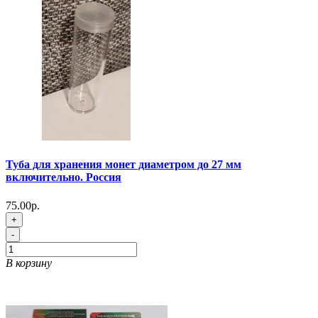
Туба для хранения монет диаметром до 27 мм
включительно. Россия
75.00р.
+
-
В корзину