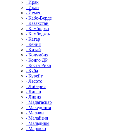
- Ирак
- Иран
- Йемен
- Кабо-Верде
- Казахстан
- Камбоджа
- Камбоджа-
- Катар
- Кения
- Китай
- Колумбия
- Конго ДР
- Коста-Рика
- Куба
- Кувейт
- Лесото
- Либерия
- Ливан
- Ливия
- Мадагаскар
- Македония
- Малави
- Малайзия
- Мальдивы
- Марокко