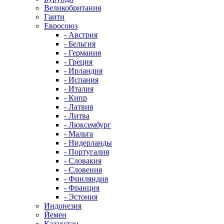
Великобритания
Гаити
Евросоюз
- Австрия
- Бельгия
- Германия
- Греция
- Ирландия
- Испания
- Италия
- Кипр
- Латвия
- Литва
- Люксембург
- Мальта
- Нидерланды
- Португалия
- Словакия
- Словения
- Финляндия
- Франция
- Эстония
Индонезия
Йемен
Казахстан