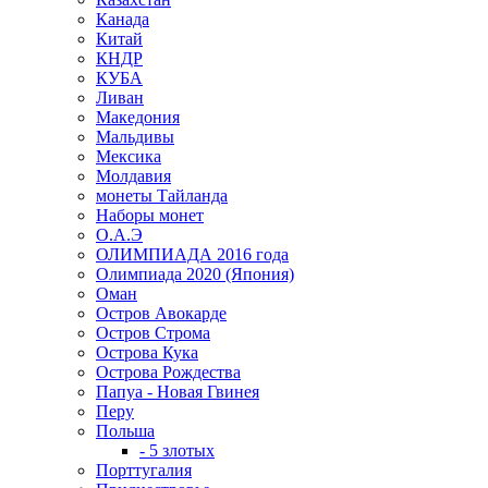
Канада
Китай
КНДР
КУБА
Ливан
Македония
Мальдивы
Мексика
Молдавия
монеты Тайланда
Наборы монет
О.А.Э
ОЛИМПИАДА 2016 года
Олимпиада 2020 (Япония)
Оман
Остров Авокарде
Остров Строма
Острова Кука
Острова Рождества
Папуа - Новая Гвинея
Перу
Польша
- 5 злотых
Порттугалия