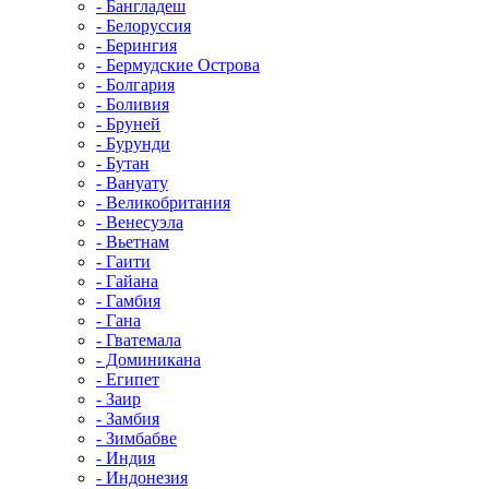
- Бангладеш
- Белоруссия
- Берингия
- Бермудские Острова
- Болгария
- Боливия
- Бруней
- Бурунди
- Бутан
- Вануату
- Великобритания
- Венесуэла
- Вьетнам
- Гаити
- Гайана
- Гамбия
- Гана
- Гватемала
- Доминикана
- Египет
- Заир
- Замбия
- Зимбабве
- Индия
- Индонезия