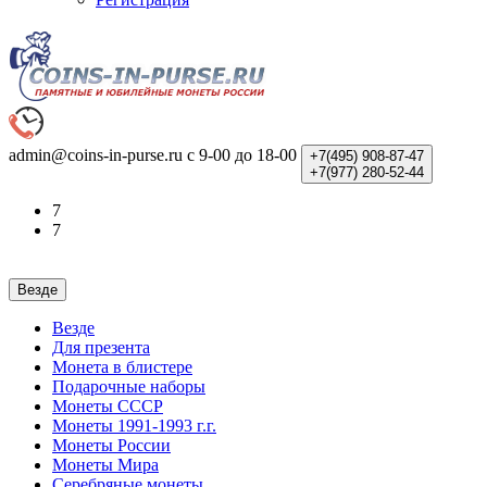
admin@coins-in-purse.ru
с 9-00 до 18-00
+7(495)
908-87-47
+7(977)
280-52-44
7
7
Везде
Везде
Для презента
Монета в блистере
Подарочные наборы
Монеты СССР
Монеты 1991-1993 г.г.
Монеты России
Монеты Мира
Серебряные монеты