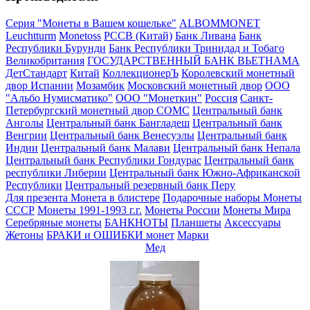
Серия "Монеты в Вашем кошельке"
ALBOMMONET
Leuchtturm
Monetoss
PCCB (Китай)
Банк Ливана
Банк
Республики Бурунди
Банк Республики Тринидад и Тобаго
Великобритания
ГОСУДАРСТВЕННЫЙ БАНК ВЬЕТНАМА
ДетСтандарт
Китай
КоллекционерЪ
Королевский монетный
двор Испании
Мозамбик
Московский монетный двор
ООО
"Альбо Нумисматико"
ООО "Монеткин"
Россия
Санкт-
Петербургский монетный двор
СОМС
Центральный банк
Анголы
Центральный банк Бангладеш
Центральный банк
Венгрии
Центральный банк Венесуэлы
Центральный банк
Индии
Центральный банк Малави
Центральный банк Непала
Центральный банк Республики Гондурас
Центральный банк
республики Либерии
Центральный банк Южно-Африканской
Республики
Центральный резервный банк Перу
Для презента
Монета в блистере
Подарочные наборы
Монеты
СССР
Монеты 1991-1993 г.г.
Монеты России
Монеты Мира
Серебряные монеты
БАНКНОТЫ
Планшеты
Аксессуары
Жетоны
БРАКИ и ОШИБКИ монет
Марки
Мед