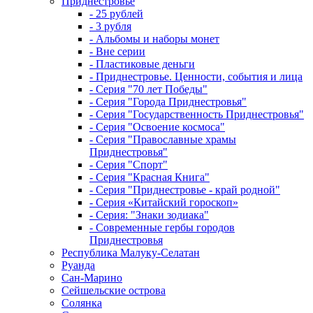
Приднестровье
- 25 рублей
- 3 рубля
- Альбомы и наборы монет
- Вне серии
- Пластиковые деньги
- Приднестровье. Ценности, события и лица
- Серия "70 лет Победы"
- Серия "Города Приднестровья"
- Серия "Государственность Приднестровья"
- Серия "Освоение космоса"
- Серия "Православные храмы
Приднестровья"
- Серия "Спорт"
- Серия "Красная Книга"
- Серия "Приднестровье - край родной"
- Серия «Китайский гороскоп»
- Серия: "Знаки зодиака"
- Современные гербы городов
Приднестровья
Республика Малуку-Селатан
Руанда
Сан-Марино
Сейшельские острова
Солянка