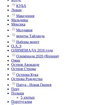
КУБА
Ливан
Македония
Мальдивы
Мексика
Молдавия
монеты Тайланда
Наборы монет
О.А.Э
ОЛИМПИАДА 2016 года
Олимпиада 2020 (Япония)
Оман
Остров Авокарде
Остров Строма
Острова Кука
Острова Рождества
Папуа - Новая Гвинея
Перу
Польша
5 злотых
Порттугалия