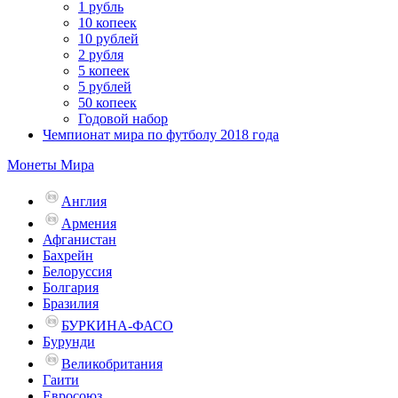
1 рубль
10 копеек
10 рублей
2 рубля
5 копеек
5 рублей
50 копеек
Годовой набор
Чемпионат мира по футболу 2018 года
Монеты Мира
Англия
Армения
Афганистан
Бахрейн
Белоруссия
Болгария
Бразилия
БУРКИНА-ФАСО
Бурунди
Великобритания
Гаити
Евросоюз