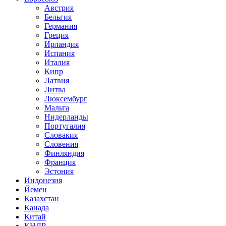
Австрия
Бельгия
Германия
Греция
Ирландия
Испания
Италия
Кипр
Латвия
Литва
Люксембург
Мальта
Нидерланды
Португалия
Словакия
Словения
Финляндия
Франция
Эстония
Индонезия
Йемен
Казахстан
Канада
Китай
КНДР