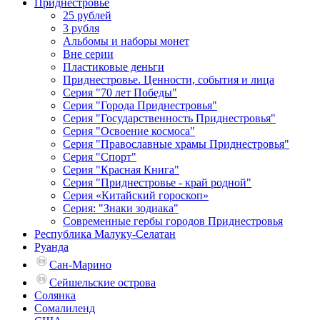
Приднестровье
25 рублей
3 рубля
Альбомы и наборы монет
Вне серии
Пластиковые деньги
Приднестровье. Ценности, события и лица
Серия "70 лет Победы"
Серия "Города Приднестровья"
Серия "Государственность Приднестровья"
Серия "Освоение космоса"
Серия "Православные храмы Приднестровья"
Серия "Спорт"
Серия "Красная Книга"
Серия "Приднестровье - край родной"
Серия «Китайский гороскоп»
Серия: "Знаки зодиака"
Современные гербы городов Приднестровья
Республика Малуку-Селатан
Руанда
Сан-Марино
Сейшельские острова
Солянка
Сомалиленд