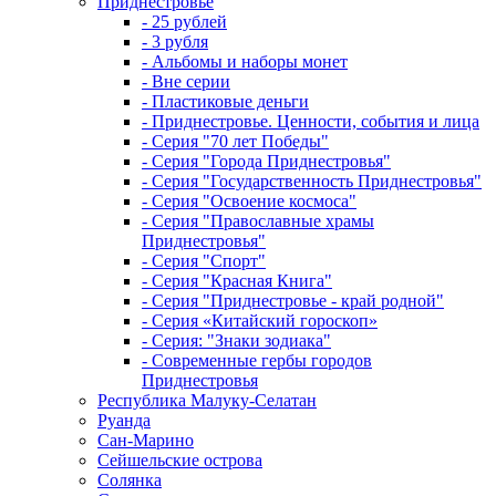
Приднестровье
- 25 рублей
- 3 рубля
- Альбомы и наборы монет
- Вне серии
- Пластиковые деньги
- Приднестровье. Ценности, события и лица
- Серия "70 лет Победы"
- Серия "Города Приднестровья"
- Серия "Государственность Приднестровья"
- Серия "Освоение космоса"
- Серия "Православные храмы
Приднестровья"
- Серия "Спорт"
- Серия "Красная Книга"
- Серия "Приднестровье - край родной"
- Серия «Китайский гороскоп»
- Серия: "Знаки зодиака"
- Современные гербы городов
Приднестровья
Республика Малуку-Селатан
Руанда
Сан-Марино
Сейшельские острова
Солянка