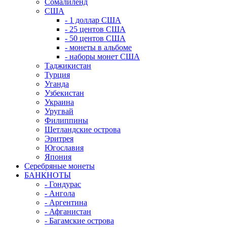
Сомалиленд
США
- 1 доллар США
- 25 центов США
- 50 центов США
- монеты в альбоме
- наборы монет США
Таджикистан
Турция
Уганда
Узбекистан
Украина
Уругвай
Филиппины
Шетландские острова
Эритрея
Югославия
Япония
Серебряные монеты
БАНКНОТЫ
- Гондурас
- Ангола
- Аргентина
- Афганистан
- Багамские острова