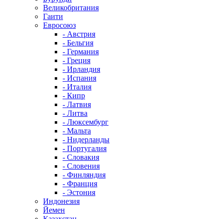
Великобритания
Гаити
Евросоюз
- Австрия
- Бельгия
- Германия
- Греция
- Ирландия
- Испания
- Италия
- Кипр
- Латвия
- Литва
- Люксембург
- Мальта
- Нидерланды
- Португалия
- Словакия
- Словения
- Финляндия
- Франция
- Эстония
Индонезия
Йемен
Казахстан