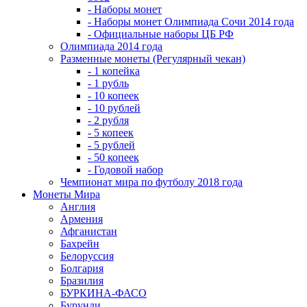
- Наборы монет
- Наборы монет Олимпиада Сочи 2014 года
- Официальные наборы ЦБ РФ
Олимпиада 2014 года
Разменные монеты (Регулярный чекан)
- 1 копейка
- 1 рубль
- 10 копеек
- 10 рублей
- 2 рубля
- 5 копеек
- 5 рублей
- 50 копеек
- Годовой набор
Чемпионат мира по футболу 2018 года
Монеты Мира
Англия
Армения
Афганистан
Бахрейн
Белоруссия
Болгария
Бразилия
БУРКИНА-ФАСО
Бурунди