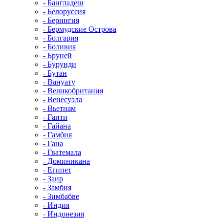
- Бангладеш
- Белоруссия
- Берингия
- Бермудские Острова
- Болгария
- Боливия
- Бруней
- Бурунди
- Бутан
- Вануату
- Великобритания
- Венесуэла
- Вьетнам
- Гаити
- Гайана
- Гамбия
- Гана
- Гватемала
- Доминикана
- Египет
- Заир
- Замбия
- Зимбабве
- Индия
- Индонезия