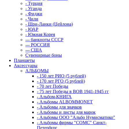
- Турция
- Уганда
- Фиджи
- Чили
- Шри-Ланки (Цейлона)
- ЮАР
- Южная Корея
--- банкноты СССР
--- РОССИЯ
--- США
Сувенирные боны
Планшеты
Аксессуары
АЛЬБОМЫ
- 150 лет РИО (5 рублей)
- 170 лет РГО (5 рублей)
- 70 лет Победы
- 75 лет Победы в ВОВ 1941-1945 гг
- Альбом-КНИГА
- Альбомы ALBOMMONET
- Альбомы для значков
- Альбомы и листы для марок
- Альбомы ООО "Альбо Нумисматико"
- Альбомы фирмы "СОМС" Санкт-
Петербург