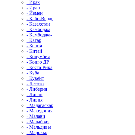
- Ирак
- Иран
- Йемен
- Кабо-Верде
- Казахстан
- Камбоджа
- Камбоджа-
- Катар
- Кения
- Китай
- Колумбия
- Конго ДР
- Коста-Рика
- Куба
- Кувейт
- Лесото
- Либерия
- Ливан
- Ливия
- Мадагаскар
- Македония
- Малави
- Малайзия
- Мальдивы
- Марокко