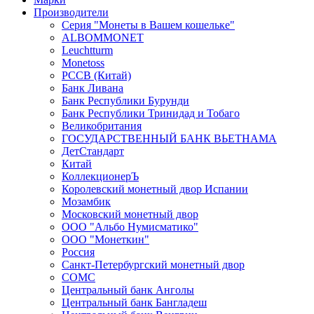
Производители
Серия "Монеты в Вашем кошельке"
ALBOMMONET
Leuchtturm
Monetoss
PCCB (Китай)
Банк Ливана
Банк Республики Бурунди
Банк Республики Тринидад и Тобаго
Великобритания
ГОСУДАРСТВЕННЫЙ БАНК ВЬЕТНАМА
ДетСтандарт
Китай
КоллекционерЪ
Королевский монетный двор Испании
Мозамбик
Московский монетный двор
ООО "Альбо Нумисматико"
ООО "Монеткин"
Россия
Санкт-Петербургский монетный двор
СОМС
Центральный банк Анголы
Центральный банк Бангладеш