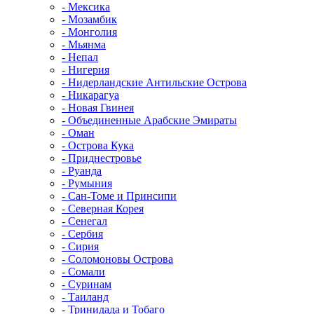
- Мексика
- Мозамбик
- Монголия
- Мьянма
- Непал
- Нигерия
- Нидерландские Антильские Острова
- Никарагуа
- Новая Гвинея
- Объединенные Арабские Эмираты
- Оман
- Острова Кука
- Приднестровье
- Руанда
- Румыния
- Сан-Томе и Принсипи
- Северная Корея
- Сенегал
- Сербия
- Сирия
- Соломоновы Острова
- Сомали
- Суринам
- Таиланд
- Тринидада и Тобаго