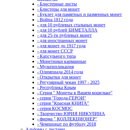
- Блистерные листы
- Блистеры для монет
- Буклет для памятных и разменных монет
- Война 1812 года
- для 10 рублевых стальных монет
- для 10 рублей БИМЕТАЛЛА
- для 25-ти рублевых монет
- для иностранных монет
- для монет до 1917 года
- для монет СССР
- Капсульного типа
- Монетники карманные
- Мультипликация
- Олимпиада 2014 года
- Открытки для монет
- Регулярный чекан 1997 - 2025
- Республика Крым
- Серия " Монеты в Вашем кошельке"
- серия "Города-ГЕРОИ"
- серия "Красная КНИГА"
- серия КОСМОС
- Творчество ЮРИЯ НИКУЛИНА
- фирма " КОЛЛЕКЦИОНЕР"
- Чемпионат по футболу 2018
Альбомы с листами