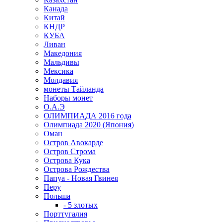
Канада
Китай
КНДР
КУБА
Ливан
Македония
Мальдивы
Мексика
Молдавия
монеты Тайланда
Наборы монет
О.А.Э
ОЛИМПИАДА 2016 года
Олимпиада 2020 (Япония)
Оман
Остров Авокарде
Остров Строма
Острова Кука
Острова Рождества
Папуа - Новая Гвинея
Перу
Польша
- 5 злотых
Порттугалия