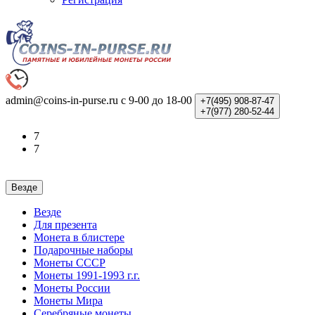
admin@coins-in-purse.ru
с 9-00 до 18-00
+7(495)
908-87-47
+7(977)
280-52-44
7
7
Везде
Везде
Для презента
Монета в блистере
Подарочные наборы
Монеты СССР
Монеты 1991-1993 г.г.
Монеты России
Монеты Мира
Серебряные монеты