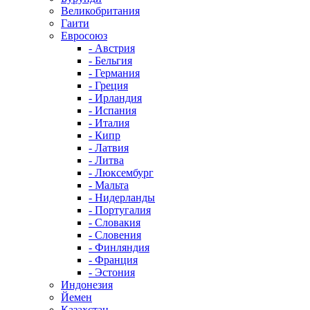
Великобритания
Гаити
Евросоюз
- Австрия
- Бельгия
- Германия
- Греция
- Ирландия
- Испания
- Италия
- Кипр
- Латвия
- Литва
- Люксембург
- Мальта
- Нидерланды
- Португалия
- Словакия
- Словения
- Финляндия
- Франция
- Эстония
Индонезия
Йемен
Казахстан