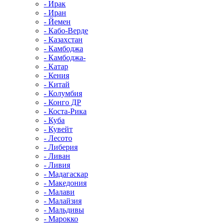
- Ирак
- Иран
- Йемен
- Кабо-Верде
- Казахстан
- Камбоджа
- Камбоджа-
- Катар
- Кения
- Китай
- Колумбия
- Конго ДР
- Коста-Рика
- Куба
- Кувейт
- Лесото
- Либерия
- Ливан
- Ливия
- Мадагаскар
- Македония
- Малави
- Малайзия
- Мальдивы
- Марокко