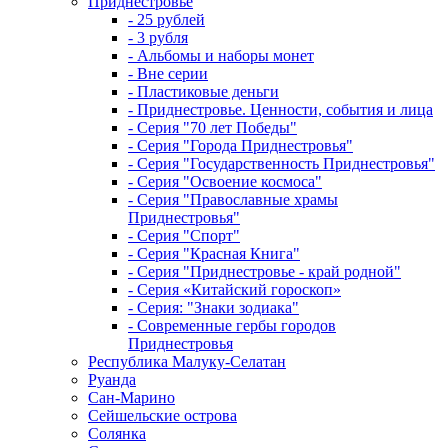
Приднестровье
- 25 рублей
- 3 рубля
- Альбомы и наборы монет
- Вне серии
- Пластиковые деньги
- Приднестровье. Ценности, события и лица
- Серия "70 лет Победы"
- Серия "Города Приднестровья"
- Серия "Государственность Приднестровья"
- Серия "Освоение космоса"
- Серия "Православные храмы
Приднестровья"
- Серия "Спорт"
- Серия "Красная Книга"
- Серия "Приднестровье - край родной"
- Серия «Китайский гороскоп»
- Серия: "Знаки зодиака"
- Современные гербы городов
Приднестровья
Республика Малуку-Селатан
Руанда
Сан-Марино
Сейшельские острова
Солянка