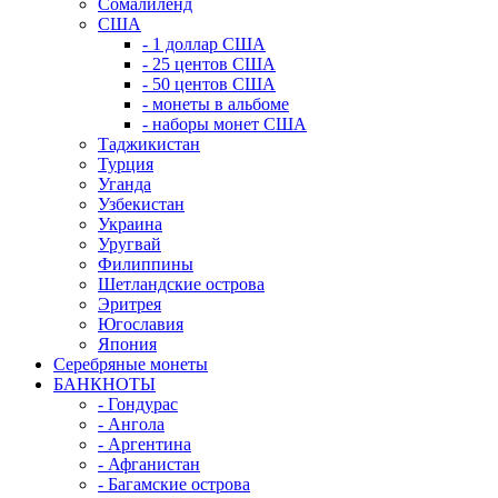
Сомалиленд
США
- 1 доллар США
- 25 центов США
- 50 центов США
- монеты в альбоме
- наборы монет США
Таджикистан
Турция
Уганда
Узбекистан
Украина
Уругвай
Филиппины
Шетландские острова
Эритрея
Югославия
Япония
Серебряные монеты
БАНКНОТЫ
- Гондурас
- Ангола
- Аргентина
- Афганистан
- Багамские острова