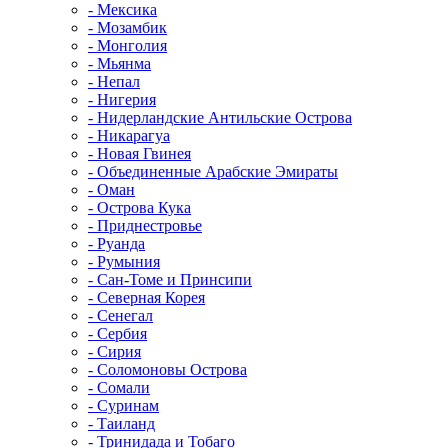
- Мексика
- Мозамбик
- Монголия
- Мьянма
- Непал
- Нигерия
- Нидерландские Антильские Острова
- Никарагуа
- Новая Гвинея
- Объединенные Арабские Эмираты
- Оман
- Острова Кука
- Приднестровье
- Руанда
- Румыния
- Сан-Томе и Принсипи
- Северная Корея
- Сенегал
- Сербия
- Сирия
- Соломоновы Острова
- Сомали
- Суринам
- Таиланд
- Тринидада и Тобаго