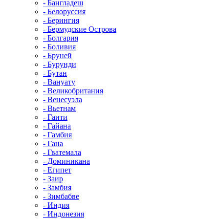
- Бангладеш
- Белоруссия
- Берингия
- Бермудские Острова
- Болгария
- Боливия
- Бруней
- Бурунди
- Бутан
- Вануату
- Великобритания
- Венесуэла
- Вьетнам
- Гаити
- Гайана
- Гамбия
- Гана
- Гватемала
- Доминикана
- Египет
- Заир
- Замбия
- Зимбабве
- Индия
- Индонезия