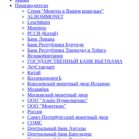
Производители
Серия "Монеты в Вашем кошельке"
ALBOMMONET
Leuchtturm
Monetoss
PCCB (Китай)
Банк Ливана
Банк Республики Бурунди
Банк Республики Тринидад и Тобаго
Великобритания
ГОСУДАРСТВЕННЫЙ БАНК ВЬЕТНАМА
ДетСтандарт
Китай
КоллекционерЪ
Королевский монетный двор Испании
Мозамбик
Московский монетный двор
ООО "Альбо Нумисматико"
ООО "Монеткин"
Россия
Санкт-Петербургский монетный двор
СОМС
Центральный банк Анголы
Центральный банк Бангладеш