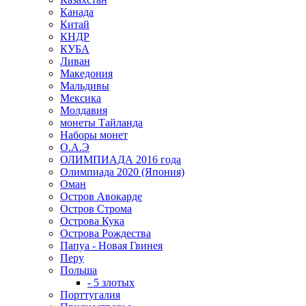
Канада
Китай
КНДР
КУБА
Ливан
Македония
Мальдивы
Мексика
Молдавия
монеты Тайланда
Наборы монет
О.А.Э
ОЛИМПИАДА 2016 года
Олимпиада 2020 (Япония)
Оман
Остров Авокарде
Остров Строма
Острова Кука
Острова Рождества
Папуа - Новая Гвинея
Перу
Польша
- 5 злотых
Порттугалия