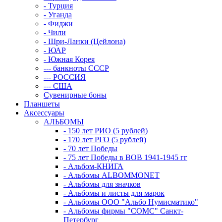
- Турция
- Уганда
- Фиджи
- Чили
- Шри-Ланки (Цейлона)
- ЮАР
- Южная Корея
--- банкноты СССР
--- РОССИЯ
--- США
Сувенирные боны
Планшеты
Аксессуары
АЛЬБОМЫ
- 150 лет РИО (5 рублей)
- 170 лет РГО (5 рублей)
- 70 лет Победы
- 75 лет Победы в ВОВ 1941-1945 гг
- Альбом-КНИГА
- Альбомы ALBOMMONET
- Альбомы для значков
- Альбомы и листы для марок
- Альбомы ООО "Альбо Нумисматико"
- Альбомы фирмы "СОМС" Санкт-
Петербург