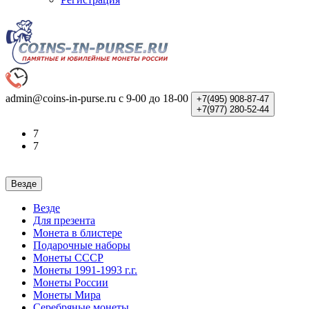
admin@coins-in-purse.ru
с 9-00 до 18-00
+7(495)
908-87-47
+7(977)
280-52-44
7
7
Везде
Везде
Для презента
Монета в блистере
Подарочные наборы
Монеты СССР
Монеты 1991-1993 г.г.
Монеты России
Монеты Мира
Серебряные монеты