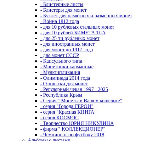
- Блистерные листы
- Блистеры для монет
- Буклет для памятных и разменных монет
- Война 1812 года
- для 10 рублевых стальных монет
- для 10 рублей БИМЕТАЛЛА
- для 25-ти рублевых монет
- для иностранных монет
- для монет до 1917 года
- для монет СССР
- Капсульного типа
- Монетники карманные
- Мультипликация
- Олимпиада 2014 года
- Открытки для монет
- Регулярный чекан 1997 - 2025
- Республика Крым
- Серия " Монеты в Вашем кошельке"
- серия "Города-ГЕРОИ"
- серия "Красная КНИГА"
- серия КОСМОС
- Творчество ЮРИЯ НИКУЛИНА
- фирма " КОЛЛЕКЦИОНЕР"
- Чемпионат по футболу 2018
Альбомы с листами