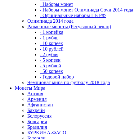
- Наборы монет
- Наборы монет Олимпиада Сочи 2014 года
- Официальные наборы ЦБ РФ
Олимпиада 2014 года
Разменные монеты (Регулярный чекан)
- 1 копейка
- 1 рубль
- 10 копеек
- 10 рублей
- 2 рубля
- 5 копеек
- 5 рублей
- 50 копеек
- Годовой набор
Чемпионат мира по футболу 2018 года
Монеты Мира
Англия
Армения
Афганистан
Бахрейн
Белоруссия
Болгария
Бразилия
БУРКИНА-ФАСО
Бурунди